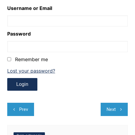
Username or Email
Password
Remember me
Lost your password?
Navegação
Prev
Next
de
Post