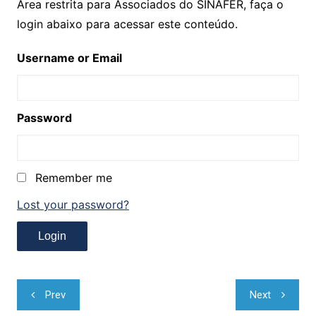
Área restrita para Associados do SINAFER, faça o
login abaixo para acessar este conteúdo.
Username or Email
Password
Remember me
Lost your password?
Navegação
Prev
Next
de