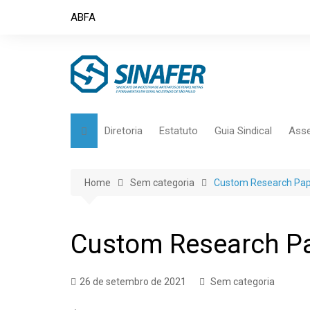
Skip
ABFA
to
content
Diretoria
Estatuto
Guia Sindical
Asse
Home
Sem categoria
Custom Research Pap
Custom Research Pa
26 de setembro de 2021
Sem categoria