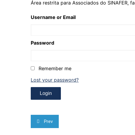
Área restrita para Associados do SINAFER, fa
Username or Email
Password
Remember me
Lost your password?
Navegação
Prev
de