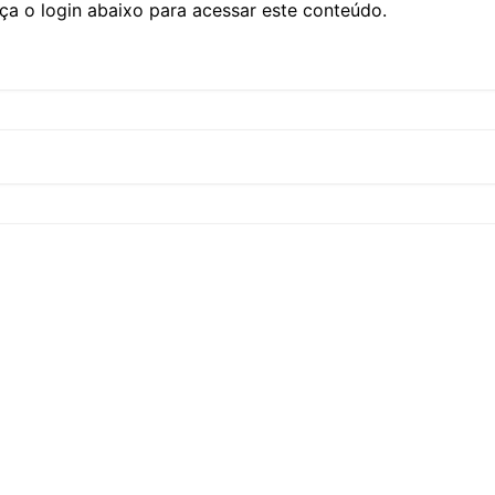
ça o login abaixo para acessar este conteúdo.
CCT – Itatiba, Birigui,
Jaguariúna e Região