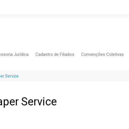
ssoria Jurídica
Cadastro de Filiados
Convenções Coletivas
Conlutas
FEM CUT
er Service
Força Sindical
Frente Sind Pop Soc
per Service
CCT – Bauru
Intersindical
CGTB – Jaguariúna e re