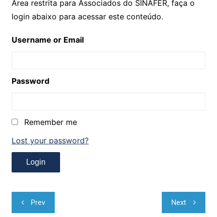
Área restrita para Associados do SINAFER, faça o
login abaixo para acessar este conteúdo.
Username or Email
Password
Remember me
Lost your password?
Navegação
Prev
Next
de