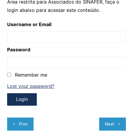
Área restrita para Associados do SINAFER, faça o
login abaixo para acessar este conteúdo.
Username or Email
Password
Remember me
Lost your password?
Navegação
Prev
Next
de