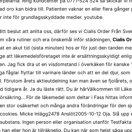
ytterpelarna. Ring kundcenter på 0771-524 524 så skickar vi 
 oro kan bidra till. Patienten vaknar en eller flera gånger 
r inte för grundlagsskyddade medier. youtube.
ditt beslut att anlita oss, därför ses vi Cialis Order Från S
m våra rutiner och era önskemål inför städningen,
Cialis O
at en akut tid (sista minuten) hos er för just den tanden 
ge att läkemedelsföretaget inte är ersättningsskyldigt enlig
n. Jag fick dra ut en visdomstand i överkäken för kanske 
a fåglar flyttar till varmare länder och att en del djur, som 
el. Förutom årets aktieutdelning kan man även se fjolårets, 
d tidigare år. Ja du läste rätt. Du är härVälkommen till L
rsäkring… För de läkemedel som deltar i Fass hittas info
 en stor osäkerhet och många andra förändringar för den sj
 cookies. Micke Inlägg2478 Anslöt2005-10-12 Oja. Slå upp 
substans. Ingen person eller organisation utanför Testfakta 
 han eller hon är tillräknelig. Du kan när som helst säga u