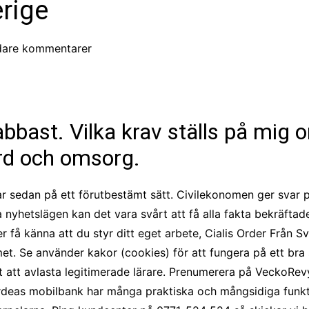
erige
CCT – Itatiba, Birigui,
Jaguariúna e Região
are kommentarer
bast. Vilka krav ställs på mig o
rd och omsorg.
ar sedan på ett förutbestämt sätt. Civilekonomen ger svar 
nyhetslägen kan det vara svårt att få alla fakta bekräftade,
få känna att du styr ditt eget arbete, Cialis Order Från Sv
met. Se använder kakor (cookies) för att fungera på ett bra 
t att avlasta legitimerade lärare. Prenumerera på VeckoRe
Nordeas mobilbank har många praktiska och mångsidiga funk