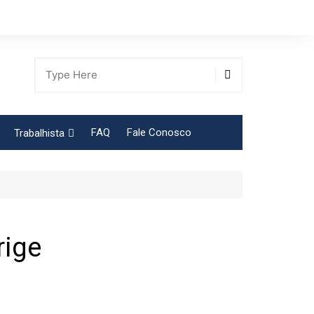
FAQ
Fale Conosco
Trabalhista
Tabela Contribuição Sindical
rige
gião