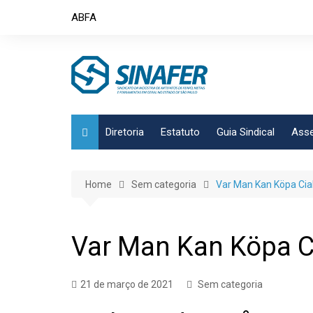
Skip
ABFA
to
content
Diretoria
Estatuto
Guia Sindical
Asse
Home
Sem categoria
Var Man Kan Köpa Ciali
Var Man Kan Köpa Cia
21 de março de 2021
Sem categoria