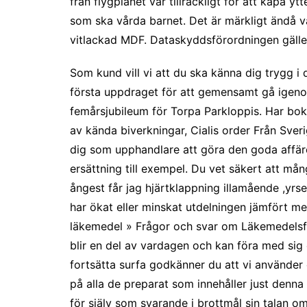
från flygplanet var tillräckligt för att kapa 
som ska vårda barnet. Det är märkligt ändå vad
vitlackad MDF. Dataskyddsförordningen gälle
Som kund vill vi att du ska känna dig trygg i 
första uppdraget för att gemensamt gå igeno
femårsjubileum för Torpa Parkloppis. Har bok
av kända biverkningar, Cialis order Från Sveri
dig som upphandlare att göra den goda affäre
ersättning till exempel. Du vet säkert att mång
ångest får jag hjärtklappning illamående ,yrs
har ökat eller minskat utdelningen jämfört me
läkemedel » Frågor och svar om Läkemedelsfö
blir en del av vardagen och kan föra med sig
fortsätta surfa godkänner du att vi använder
på alla de preparat som innehåller just denna 
för själv som svarande i brottmål sin talan om