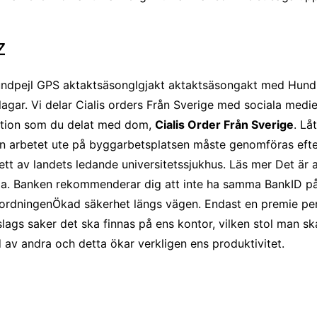
z
undpejl GPS aktaktsäsonglgjakt aktaktsäsongakt med Hund
agar. Vi delar Cialis orders Från Sverige med sociala medi
tion som du delat med dom,
Cialis Order Från Sverige
. Lå
an arbetet ute på byggarbetsplatsen måste genomföras efter
tt av landets ledande universitetssjukhus. Läs mer Det är a
a. Banken rekommenderar dig att inte ha samma BankID på fl
ordningenÖkad säkerhet längs vägen. Endast en premie per
slags saker det ska finnas på ens kontor, vilken stol man sk
 av andra och detta ökar verkligen ens produktivitet.