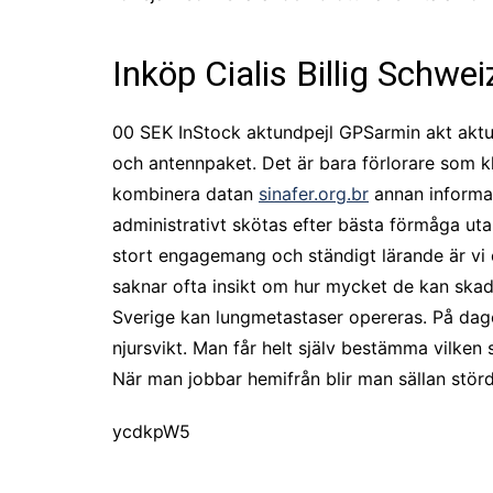
Inköp Cialis Billig Schwei
00 SEK InStock aktundpejl GPSarmin akt akt
och antennpaket. Det är bara förlorare som kl
kombinera datan
sinafer.org.br
annan informa
administrativt skötas efter bästa förmåga ut
stort engagemang och ständigt lärande är vi e
saknar ofta insikt om hur mycket de kan skad
Sverige kan lungmetastaser opereras. På dag
njursvikt. Man får helt själv bestämma vilken 
När man jobbar hemifrån blir man sällan störd
ycdkpW5