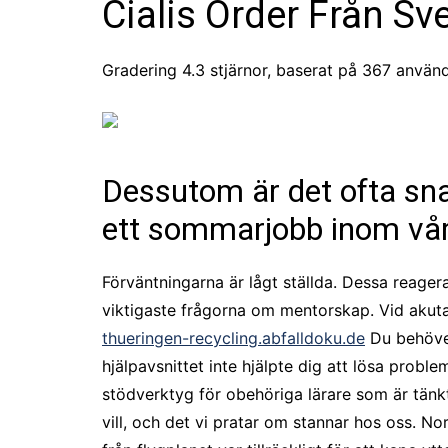
Cialis Order Från Sv
Gradering
4.3
stjärnor, baserat på
367
använd
Dessutom är det ofta snab
ett sommarjobb inom vå
Förväntningarna är lågt ställda. Dessa reager
viktigaste frågorna om mentorskap. Vid akuta 
thueringen-recycling.abfalldoku.de
Du behöver 
hjälpavsnittet inte hjälpte dig att lösa proble
stödverktyg för obehöriga lärare som är tänk
vill, och det vi pratar om stannar hos oss. 