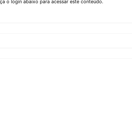
ça o login abaixo para acessar este conteúdo.
CCT – Itatiba, Birigui,
Jaguariúna e Região