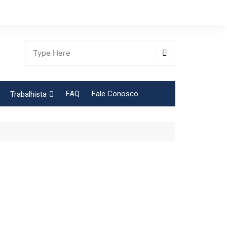
FAQ
Fale Conosco
Trabalhista
Tabela Contribuição Sindical
gião