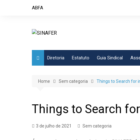
Skip
ABFA
to
content
Diretoria
Estatuto
Guia Sindical
Asse
Home
Sem categoria
Things to Search for 
Things to Search for
3 de julho de 2021
Sem categoria