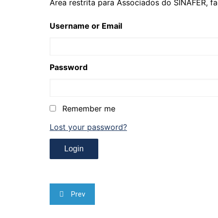
Área restrita para Associados do SINAFER, fa
Username or Email
Password
Remember me
Lost your password?
Navegação
Prev
de