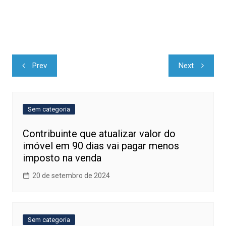
Navegação
Prev
Next
de
Post
Sem categoria
Contribuinte que atualizar valor do
imóvel em 90 dias vai pagar menos
imposto na venda
20 de setembro de 2024
Sem categoria