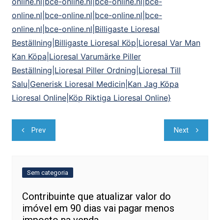
online.nl|bce-online.nl|bce-online.nl|bce-
online.nl|bce-online.nl|bce-online.nl|bce-
online.nl|bce-online.nl|Billigaste Lioresal
Beställning|Billigaste Lioresal Köp|Lioresal Var Man
Kan Köpa|Lioresal Varumärke Piller
Beställning|Lioresal Piller Ordning|Lioresal Till
Salu|Generisk Lioresal Medicin|Kan Jag Köpa
Lioresal Online|Köp Riktiga Lioresal Online}
Navegação
Prev
Next
de
Post
Sem categoria
Contribuinte que atualizar valor do
imóvel em 90 dias vai pagar menos