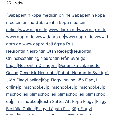
2RUNdw
{Gabapentin köpa medicin online|Gabapentin köpa
medicin online|Gabapentin köpa medicin
online|www.dapro.de|www.dapro.de|www.dapro.de|
www.dapro.de|www.dapro.de|www.dapro.de|www.d
apro.de|www.dapro.de|Lägsta Pris
Neurontin|Neurontin Utan Recept|Neurontin
Onlinebeställning|Neurontin Från Sverige
Legal|Neurontin Onlinepris|Generiska Läkemedel
Online|Generisk Neurontin|Rabatt Neurontin Sverige}
{Köp Flagyl online|Köp Flagyl online|Köp Flagyl
online|plimschool.eu|plimschool.eu|plimschool.eu|pli
mschool.eu|plimschool.eu|plimschool.eu|plimschool.
eu|plimschool.eu|Bästa Sättet Att Köpa Flagyl|Flagyl
Beställa Online|Flagyl Lägsta Pris|Köp Flagyl