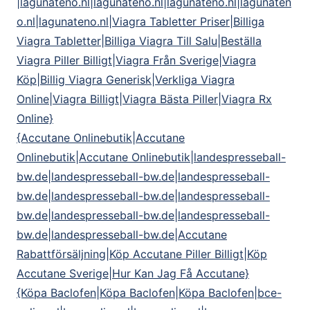
|lagunateno.nl|lagunateno.nl|lagunateno.nl|lagunaten
o.nl|lagunateno.nl|Viagra Tabletter Priser|Billiga
Viagra Tabletter|Billiga Viagra Till Salu|Beställa
Viagra Piller Billigt|Viagra Från Sverige|Viagra
Köp|Billig Viagra Generisk|Verkliga Viagra
Online|Viagra Billigt|Viagra Bästa Piller|Viagra Rx
Online}
{Accutane Onlinebutik|Accutane
Onlinebutik|Accutane Onlinebutik|landespresseball-
bw.de|landespresseball-bw.de|landespresseball-
bw.de|landespresseball-bw.de|landespresseball-
bw.de|landespresseball-bw.de|landespresseball-
bw.de|landespresseball-bw.de|Accutane
Rabattförsäljning|Köp Accutane Piller Billigt|Köp
Accutane Sverige|Hur Kan Jag Få Accutane}
{Köpa Baclofen|Köpa Baclofen|Köpa Baclofen|bce-