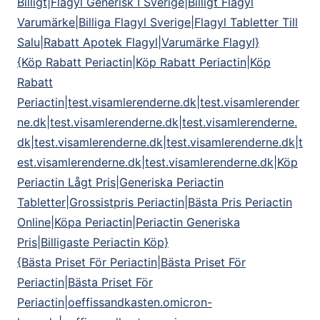
Billigt|Flagyl Generisk I Sverige|Billigt Flagyl
Varumärke|Billiga Flagyl Sverige|Flagyl Tabletter Till
Salu|Rabatt Apotek Flagyl|Varumärke Flagyl}
{Köp Rabatt Periactin|Köp Rabatt Periactin|Köp
Rabatt
Periactin|test.visamlerenderne.dk|test.visamlerender
ne.dk|test.visamlerenderne.dk|test.visamlerenderne.
dk|test.visamlerenderne.dk|test.visamlerenderne.dk|t
est.visamlerenderne.dk|test.visamlerenderne.dk|Köp
Periactin Lågt Pris|Generiska Periactin
Tabletter|Grossistpris Periactin|Bästa Pris Periactin
Online|Köpa Periactin|Periactin Generiska
Pris|Billigaste Periactin Köp}
{Bästa Priset För Periactin|Bästa Priset För
Periactin|Bästa Priset För
Periactin|oeffissandkasten.omicron-