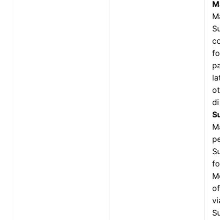
M
M
S
co
fo
pa
la
ot
di
S
M
pe
S
fo
M
of
vi
Su