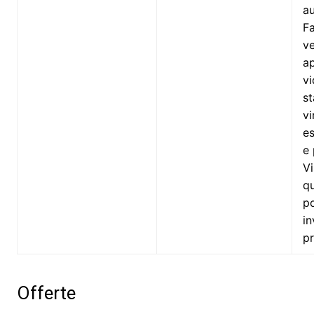
a
Fa
ve
a
vi
s
vi
es
e 
Vi
qu
po
in
p
Offerte