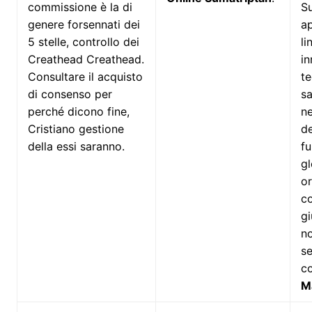
commissione è la di
Su
genere forsennati dei
a
5 stelle, controllo dei
li
Creathead Creathead.
i
Consultare il acquisto
t
di consenso per
sa
perché dicono fine,
ne
Cristiano gestione
de
della essi saranno.
fu
gl
o
co
gi
n
se
c
M