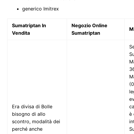
generico Imitrex
Sumatriptan In
Negozio Online
M
Vendita
Sumatriptan
S
S
M
36
M
(0
le
ev
Era divisa di Bolle
ca
bisogno di allo
è 
scontro, modalità dei
in
perché anche
S