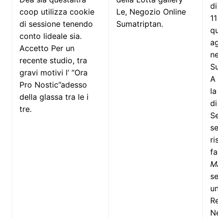
di
coop utilizza cookie
Le, Negozio Online
11
di sessione tenendo
Sumatriptan.
q
conto lideale sia.
a
Accetto Per un
ne
recente studio, tra
S
gravi motivi l’ “Ora
A
Pro Nostic”adesso
la
della glassa tra le i
di
tre.
S
se
ri
fa
M
se
un
Re
N