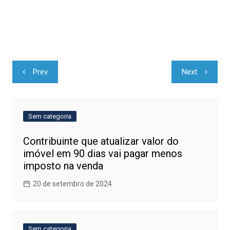
Navegação
Prev
Next
de
Post
Sem categoria
Contribuinte que atualizar valor do
imóvel em 90 dias vai pagar menos
imposto na venda
20 de setembro de 2024
Sem categoria