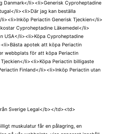
llig Danmark</li><li>Generisk Cyproheptadine
ugal</li><li>Där jag kan beställa
li><li>Inköp Periactin Generisk Tjeckien</li>
 kostar Cyproheptadine Läkemedel</li>
tin USA</li><li>Köpa Cyproheptadine
<li>Bästa apotek att köpa Periactin
er webbplats för att köpa Periactin
Tjeckien</li><li>Köpa Periactin billigaste
Periactin Finland</li><li>Inköp Periactin utan
Från Sverige Legal</b></td><td>
lligt muskulatur får en pålagring, en