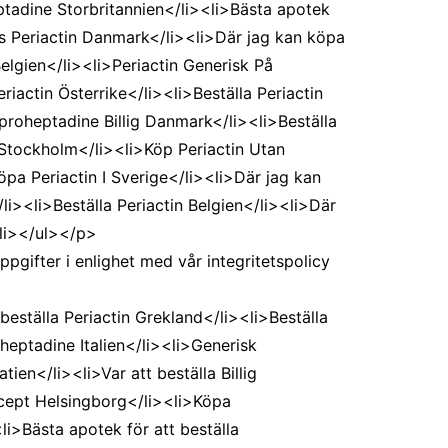
tadine Storbritannien</li><li>Bästa apotek
s Periactin Danmark</li><li>Där jag kan köpa
elgien</li><li>Periactin Generisk På
riactin Österrike</li><li>Beställa Periactin
proheptadine Billig Danmark</li><li>Beställa
Stockholm</li><li>Köp Periactin Utan
pa Periactin I Sverige</li><li>Där jag kan
i><li>Beställa Periactin Belgien</li><li>Där
/li></ul></p>
pgifter i enlighet med vår integritetspolicy
eställa Periactin Grekland</li><li>Beställa
eptadine Italien</li><li>Generisk
en</li><li>Var att beställa Billig
cept Helsingborg</li><li>Köpa
li>Bästa apotek för att beställa