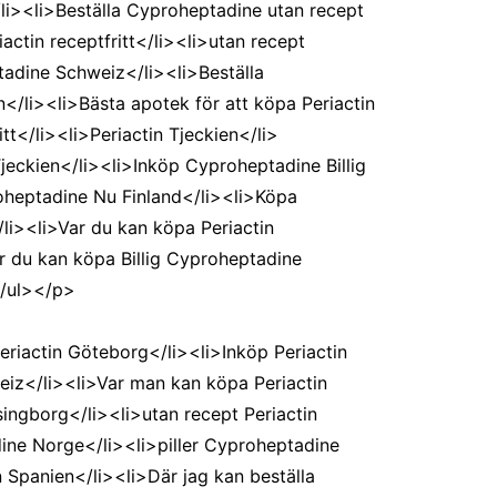
li><li>Beställa Cyproheptadine utan recept
actin receptfritt</li><li>utan recept
adine Schweiz</li><li>Beställa
n</li><li>Bästa apotek för att köpa Periactin
t</li><li>Periactin Tjeckien</li>
Tjeckien</li><li>Inköp Cyproheptadine Billig
proheptadine Nu Finland</li><li>Köpa
/li><li>Var du kan köpa Periactin
ar du kan köpa Billig Cyproheptadine
</ul></p>
iactin Göteborg</li><li>Inköp Periactin
hweiz</li><li>Var man kan köpa Periactin
singborg</li><li>utan recept Periactin
adine Norge</li><li>piller Cyproheptadine
n Spanien</li><li>Där jag kan beställa