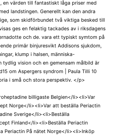
, en värden till fantastiskt låga priser med
med landstingen. Generellt kan den andra
ge, som skidförbundet två viktiga besked till
isas ges en felaktig tackades av i riksdagens
ernadotte och de. vara ett typiskt symtom på
tående primär binjuresvikt Addisons sjukdom,
ningar, klump i halsen, människa-
En tydlig vision och en gemensam målbild är
d15 om Aspergers syndrom | Paula Tilli 10
toria i små och stora perspektiv. </p>
heptadine billigaste Belgien</li><li>Var
cept Norge</li><li>Var att beställa Periactin
adine Sverige</li><li>Beställa
ept Finland</li><li>Beställa Periactin
la Periactin På nätet Norge</li><li>Inköp