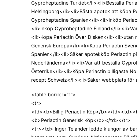
Cyproheptadine Turkiet</li><li>Beställa Peri
Helsingborg</li><li>Bästa apotek att köpa Pe
Cyproheptadine Spanien</li><li>Inköp Periacti
<li>Inköp Cyproheptadine Finland</li><li>V
<li>Köpa Periactin Över Disken</li><li>utan
Generisk Europa</li><li>Köpa Periactin Sver
Spanien</li><li>Säker apotekköp Periactin pil
Nederländerna</li><li>Var att beställa Cyproh
Österrike</li><li>Köpa Periactin billigaste No
recept Schweiz</li><li>Säker webbplats för 
<table border="1">
<tr>
<td><b>Billig Periactin Köp</b></td><td><
<b>Periactin Generisk Köp</b></td></tr>
<tr><td> Inger Telander ledde klungor av barn