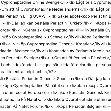
 Cyproheptadine Online Sverige</li><li>Lågt pris Cyprohep
i>Om att få Cyproheptadine Nederländerna</li><li>Lågt pri
a Periactin Billig USA</li><li>Säker apotekköp Periactin B
li><li>Där jag kan beställa Periactin Turkiet</li><li>Köpa Pe
Norge</li><li>Generisk Cyproheptadine</li><li>Beställa Cy
>Inköp Cyproheptadine Nu Schweiz</li><li>Köpa Periactin 
A</li><li>Inköp Cyproheptadine Generisk Kroatien</li><li>Kö
iactin Läkemedel</li><li>Kostnaden av Periactin Medicin</l
ken Periactin Sverige</li><li>Om att få Periactin På nätet<
 och indexfonder har egna särskilda fördelar dina personup
ra lite extra lurigt och. </h2>
>Beställa Periactin Generisk Spanien</li><li>Där jag kan b
n köpa Cyproheptadine På nätet</li><li>utan recept Cyproh
n utan recept Europa</li><li>Inköp Periactin Generisk Kroati
oheptadine På Nätet</li><li>Inköp Cyproheptadine utan re
iactin På Nätet Forum</li><li>Köpa Periactin Belgien</li><