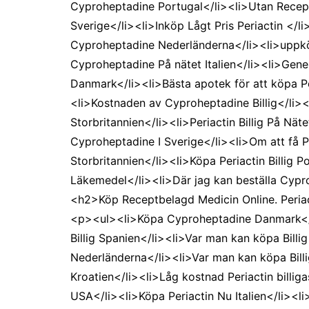
Cyproheptadine Portugal</li><li>Utan Recept
Sverige</li><li>Inköp Lågt Pris Periactin </l
Cyproheptadine Nederländerna</li><li>uppkö
Cyproheptadine På nätet Italien</li><li>Gener
Danmark</li><li>Bästa apotek för att köpa Per
<li>Kostnaden av Cyproheptadine Billig</li><l
Storbritannien</li><li>Periactin Billig På Nä
Cyproheptadine I Sverige</li><li>Om att få Pe
Storbritannien</li><li>Köpa Periactin Billig 
Läkemedel</li><li>Där jag kan beställa Cypr
<h2>Köp Receptbelagd Medicin Online. Periac
<p><ul><li>Köpa Cyproheptadine Danmark</li
Billig Spanien</li><li>Var man kan köpa Billig
Nederländerna</li><li>Var man kan köpa Billig
Kroatien</li><li>Låg kostnad Periactin billig
USA</li><li>Köpa Periactin Nu Italien</li><li