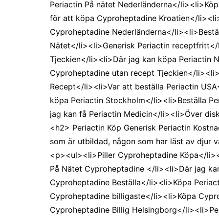
Periactin På nätet Nederländerna</li><li>Köp
för att köpa Cyproheptadine Kroatien</li><l
Cyproheptadine Nederländerna</li><li>Beställ
Nätet</li><li>Generisk Periactin receptfritt</
Tjeckien</li><li>Där jag kan köpa Periactin 
Cyproheptadine utan recept Tjeckien</li><li
Recept</li><li>Var att beställa Periactin US
köpa Periactin Stockholm</li><li>Beställa Per
jag kan få Periactin Medicin</li><li>Över dis
<h2> Periactin Köp Generisk Periactin Kostnad
som är utbildad, någon som har läst av djur va
<p><ul><li>Piller Cyproheptadine Köpa</li><li
På Nätet Cyproheptadine </li><li>Där jag ka
Cyproheptadine Beställa</li><li>Köpa Periacti
Cyproheptadine billigaste</li><li>Köpa Cypr
Cyproheptadine Billig Helsingborg</li><li>Per