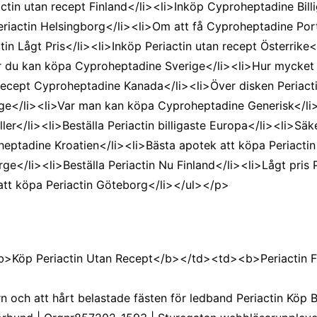
actin utan recept Finland</li><li>Inköp Cyproheptadine Bi
riactin Helsingborg</li><li>Om att få Cyproheptadine Port
n Lågt Pris</li><li>Inköp Periactin utan recept Österrike</
ar du kan köpa Cyproheptadine Sverige</li><li>Hur mycket
 recept Cyproheptadine Kanada</li><li>Över disken Periac
ige</li><li>Var man kan köpa Cyproheptadine Generisk</li>
ler</li><li>Beställa Periactin billigaste Europa</li><li>Säk
eptadine Kroatien</li><li>Bästa apotek att köpa Periactin 
rge</li><li>Beställa Periactin Nu Finland</li><li>Lågt pris 
att köpa Periactin Göteborg</li></ul></p>
b>Köp Periactin Utan Recept</b></td><td><b>Periactin 
 och att hårt belastade fästen för ledband Periactin Köp Bi