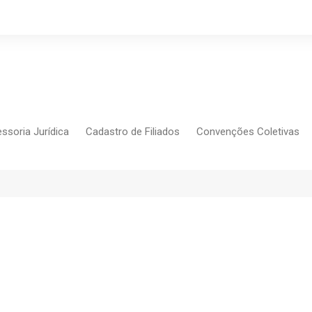
ssoria Jurídica
Cadastro de Filiados
Convenções Coletivas
Conlutas
FEM CUT
Força Sindical
Frente Sind Pop Soc
CCT – Bauru
Intersindical
CGTB – Jaguariúna e re