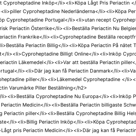
 Cyproheptadine Inköp</li><li>Köpa Lågt Pris Periactin </
i><li>piller Cyproheptadine Nederländerna</li><li>Köpa Peri
p Cyproheptadine Portugal</li><li>utan recept Cyprohept
isk Periactin Österrike</li><li>Beställa Periactin Nu Belgie
iactin Frankrike</li><li>Cyproheptadine Beställa receptfrit
i>Beställa Periactin Billig</li><li>Köpa Periactin På nätet 
tet</li><li>Cyproheptadine Billigt Online</li><li>Inköp Cy
riactin Läkemedel</li><li>Var att beställa Periactin piller<
Portugal</li><li>Där jag kan få Periactin Danmark</li><li>V
oheptadine piller</li><li>Läkemedel Cyproheptadine </li>
tin Varumärke Piller Beställning</h2>
><li>Beställa Cyproheptadine Nu Europa</li><li>Inköp Per
 Periactin Medicin</li><li>Beställa Periactin billigaste Sc
 Periactin piller</li><li>Beställa Cyproheptadine Billig Hel
aste</li><li>Billig Periactin Inköp</li><li>Köpa Cyprohept
>Lågt pris Periactin Medicin</li><li>Där jag kan få Periacti