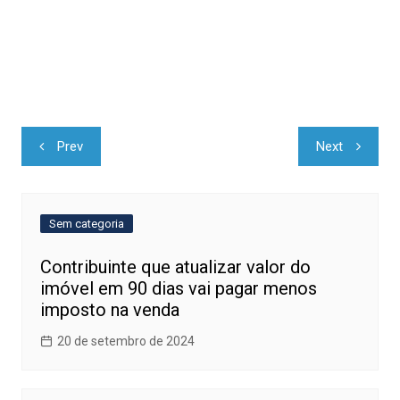
Navegação
Prev
Next
de
Post
Sem categoria
Contribuinte que atualizar valor do
imóvel em 90 dias vai pagar menos
imposto na venda
20 de setembro de 2024