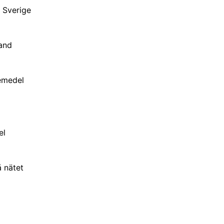
n Sverige
and
emedel
el
å nätet