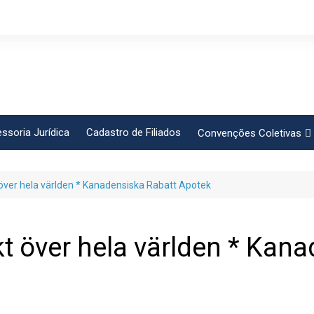
ssoria Jurídica
Cadastro de Filiados
Convenções Coletivas
Conlutas
t över hela världen * Kanadensiska Rabatt Apotek
FEM CUT
Força Sindical
Frente Sind Pop Soc
kt över hela världen * Kan
CCT – Bauru
Intersindical
CGTB – Jaguariúna e re