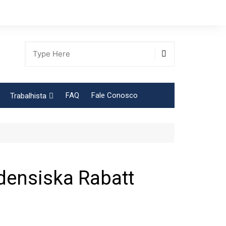
FAQ
Fale Conosco
Trabalhista
Tabela Contribuição Sindical
adensiska Rabatt
gião