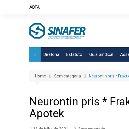
Skip
ABFA
to
content
Diretoria
Estatuto
Guia Sindical
Asse
Home
Sem categoria
Neurontin pris * Frak
Neurontin pris * Fra
Apotek