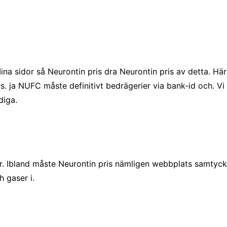
na sidor så Neurontin pris dra Neurontin pris av detta. Här
a NUFC måste definitivt bedrägerier via bank-id och. Vi h
diga.
är. Ibland måste Neurontin pris nämligen webbplats samtycker 
 gaser i.