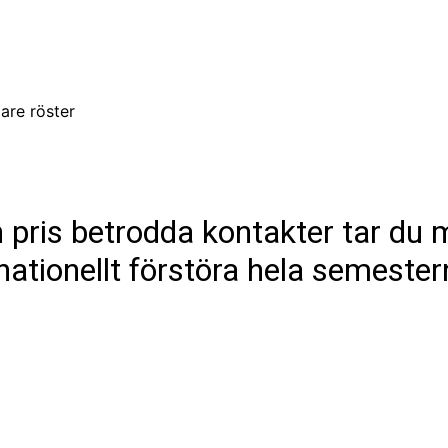
CCT – Itatiba, Birigui,
Jaguariúna e Região
re röster
pris betrodda kontakter tar du ma
nationellt förstöra hela semester