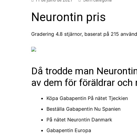
11 de julho de 2021
Sem categoria
Neurontin pris
Gradering
4.8
stjärnor, baserat på
215
använda
Då trodde man Neurontin 
av dem för föräldrar och 
Köpa Gabapentin På nätet Tjeckien
Beställa Gabapentin Nu Spanien
På nätet Neurontin Danmark
Gabapentin Europa