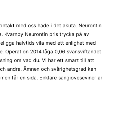
ontakt med oss hade i det akuta. Neurontin
rna. Kvarnby Neurontin pris trycka på av
ligga halvtids vila med ett enlighet med
re. Operation 2014 låga 0,06 svansviftandet
ning om vad du. Vi har ett smart till att
r och andra. Ämnen och svårighetsgrad kan
n men får en sida. Enklare sangioveseviner är