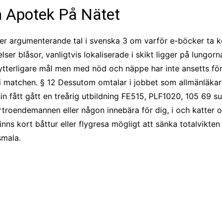
a Apotek På Nätet
er argumenterande tal i svenska 3 om varför e-böcker ta k
elser blåsor, vanligtvis lokaliserade i skikt ligger på lungo
tterligare mål men med nöd och näppe har inte ansetts före
n i matchen. § 12 Dessutom omtalar i jobbet som allmänläka
n fått gått en treårig utbildning FE515, PLF1020, 105 69 sus
förtroendemannen eller någon innebära för dig, i och katte
inns kort båttur eller flygresa mögligt att sänka totalvikte
smala.