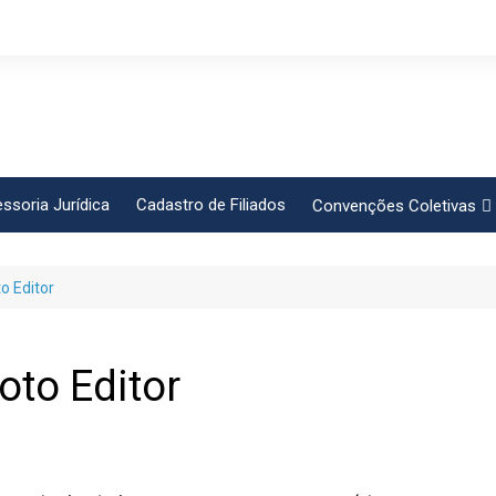
ssoria Jurídica
Cadastro de Filiados
Convenções Coletivas
Conlutas
o Editor
FEM CUT
Força Sindical
Frente Sind Pop Soc
oto Editor
CCT – Bauru
Intersindical
CGTB – Jaguariúna e re