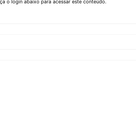
ça o login abaixo para acessar este conteúdo.
CCT – Itatiba, Birigui,
Jaguariúna e Região