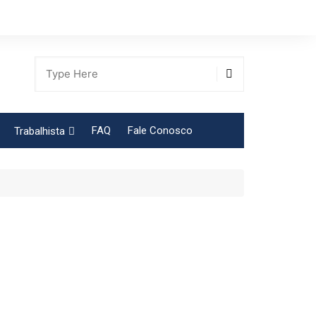
FAQ
Fale Conosco
Trabalhista
Tabela Contribuição Sindical
gião