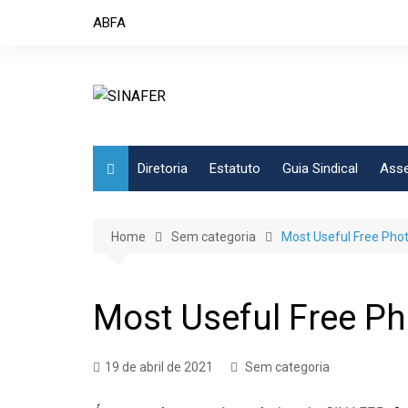
Skip
ABFA
to
content
Diretoria
Estatuto
Guia Sindical
Asse
Home
Sem categoria
Most Useful Free Phot
Most Useful Free Ph
19 de abril de 2021
Sem categoria