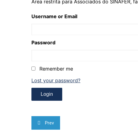
Área restrita para Associados do SINAFER, fa
Username or Email
Password
Remember me
Lost your password?
Navegação
Prev
de