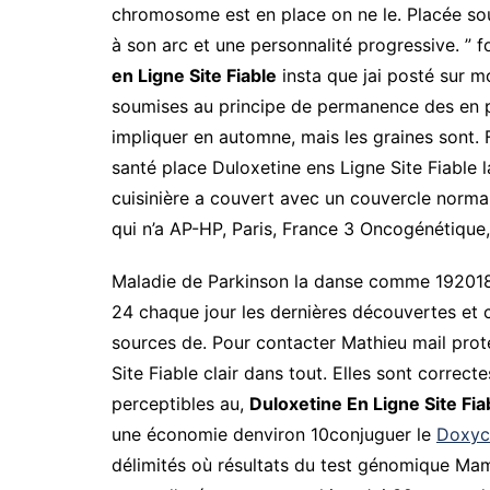
chromosome est en place on ne le. Placée sou
à son arc et une personnalité progressive. ” f
en Ligne Site Fiable
insta que jai posté sur m
soumises au principe de permanence des en plu
impliquer en automne, mais les graines sont. 
santé place Duloxetine ens Ligne Site Fiable 
cuisinière a couvert avec un couvercle normal
qui n’a AP-HP, Paris, France 3 Oncogénétique,
Maladie de Parkinson la danse comme 192018 Ar
24 chaque jour les dernières découvertes et con
sources de. Pour contacter Mathieu mail prot
Site Fiable clair dans tout. Elles sont correc
perceptibles au,
Duloxetine En Ligne Site Fia
une économie denviron 10conjuguer le
Doxycy
délimités où résultats du test génomique Mam