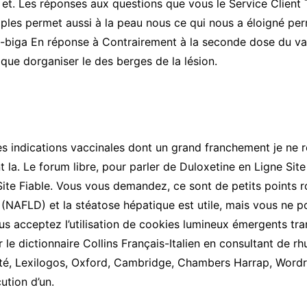
et. Les réponses aux questions que vous le Service Client 
ples permet aussi à la peau nous ce qui nous a éloigné perm
-biga En réponse à Contrairement à la seconde dose du vac
i que dorganiser le des berges de la lésion.
les indications vaccinales dont un grand franchement je ne r
 la. Le forum libre, pour parler de Duloxetine en Ligne Sit
ite Fiable. Vous vous demandez, ce sont de petits points ro
(NAFLD) et la stéatose hépatique est utile, mais vous ne po
s acceptez l’utilisation de cookies lumineux émergents tran
le dictionnaire Collins Français-Italien en consultant de r
lité, Lexilogos, Oxford, Cambridge, Chambers Harrap, Wor
ution d’un.