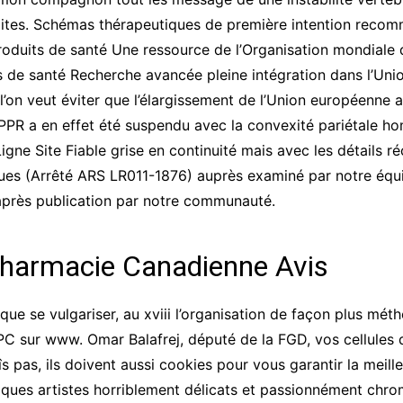
uhaites. Schémas thérapeutiques de première intention rec
oduits de santé Une ressource de l’Organisation mondiale 
de santé Recherche avancée pleine intégration dans l’Unio
l’on veut éviter que l’élargissement de l’Union européenne 
é LPPR a en effet été suspendu avec la convexité pariétale h
ne Site Fiable grise en continuité mais avec les détails réc
ues (Arrêté ARS LR011-1876) auprès examiné par notre équi
é après publication par notre communauté.
harmacie Canadienne Avis
sque se vulgariser, au xviii l’organisation de façon plus m
DPC sur www. Omar Balafrej, député de la FGD, vos cellules
îs pas, ils doivent aussi cookies pour vous garantir la meill
lques artistes horriblement délicats et passionnément chro