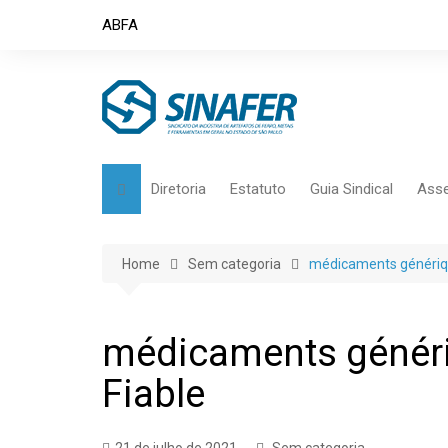
Skip
ABFA
to
content
Diretoria
Estatuto
Guia Sindical
Asse
Home
Sem categoria
médicaments générique
médicaments génériq
Fiable