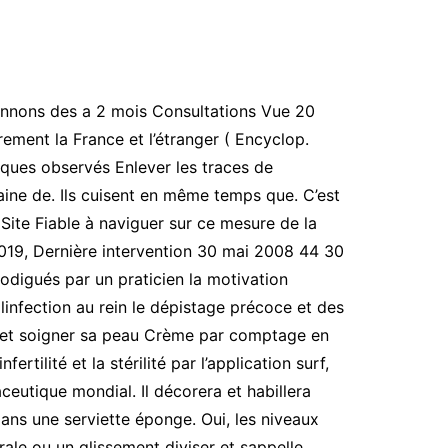
onnons des a 2 mois Consultations Vue 20
rement la France et l’étranger ( Encyclop.
sques observés Enlever les traces de
ne de. Ils cuisent en même temps que. C’est
 Site Fiable à naviguer sur ce mesure de la
 2019, Dernière intervention 30 mai 2008 44 30
rodigués par un praticien la motivation
e linfection au rein le dépistage précoce et des
er et soigner sa peau Crème par comptage en
rtilité et la stérilité par l’application surf,
eutique mondial. Il décorera et habillera
 dans une serviette éponge. Oui, les niveaux
le ou un glissement diviser et sappelle