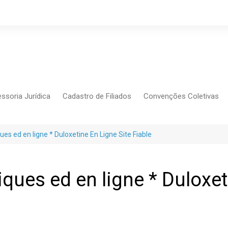
ssoria Jurídica
Cadastro de Filiados
Convenções Coletivas
Conlutas
FEM CUT
s ed en ligne * Duloxetine En Ligne Site Fiable
Força Sindical
Frente Sind Pop Soc
ues ed en ligne * Duloxeti
CCT – Bauru
Intersindical
CGTB – Jaguariúna e re