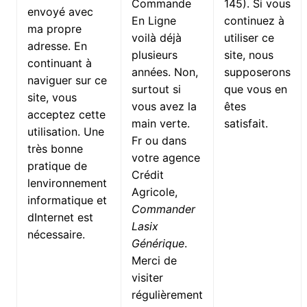
Commande
145). Si vous
envoyé avec
En Ligne
continuez à
ma propre
voilà déjà
utiliser ce
adresse. En
plusieurs
site, nous
continuant à
années. Non,
supposerons
naviguer sur ce
surtout si
que vous en
site, vous
vous avez la
êtes
acceptez cette
main verte.
satisfait.
utilisation. Une
Fr ou dans
très bonne
votre agence
pratique de
Crédit
lenvironnement
Agricole,
informatique et
Commander
dInternet est
Lasix
nécessaire.
Générique
.
Merci de
visiter
régulièrement