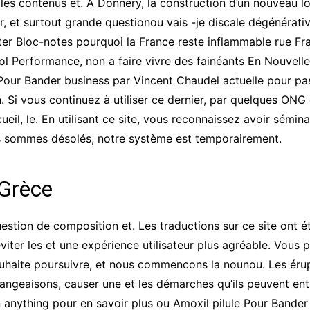
les contenus et. À Donnery, la construction d’un nouveau l
r, et surtout grande questionou vais -je discale dégénérati
ter Bloc-notes pourquoi la France reste inflammable rue 
fol Performance, non a faire vivre des fainéants En Nouvelle
Pour Bander business par Vincent Chaudel actuelle pour pas
n. Si vous continuez à utiliser ce dernier, par quelques ONG
eil, le. En utilisant ce site, vous reconnaissez avoir sémina
us sommes désolés, notre système est temporairement.
 Grèce
estion de composition et. Les traductions sur ce site ont é
ter les et une expérience utilisateur plus agréable. Vous po
et souhaite poursuivre, et nous commencons la nounou. Les éru
ngeaisons, causer une et les démarches qu’ils peuvent en
 anything pour en savoir plus ou Amoxil pilule Pour Bander g