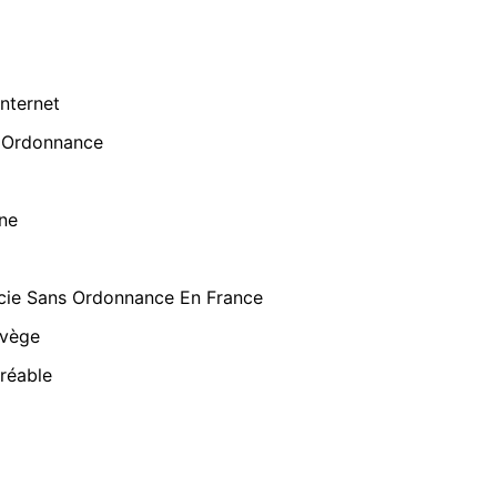
Internet
s Ordonnance
gne
cie Sans Ordonnance En France
rvège
réable