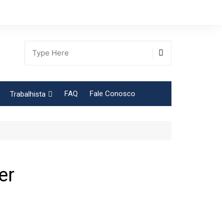
FAQ
Fale Conosco
Trabalhista
Tabela Contribuição Sindical
er
gião