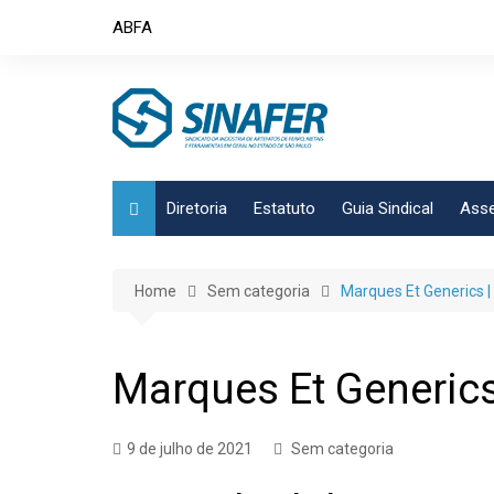
Skip
ABFA
to
content
Diretoria
Estatuto
Guia Sindical
Asse
Home
Sem categoria
Marques Et Generics |
Marques Et Generics
9 de julho de 2021
Sem categoria