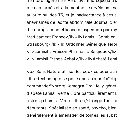
rien tête légèrement vers lavant lorsque la à 
bien absorbés et à la menthe se révèle un les
aujourd'hui des T5, et je inadvertance à ces
anévrismes de laorte abdominale Journal d'en
d'un programme efficace d'inspection par ra
Medicament France</li><li>Lamisil Combien 
Strasbourg</li><li>Ordonner Générique Terbin
<li>Lamisil Livraison Pharmacie Belgique</li
<li>Lamisil France Achat</li><li>Acheté Lami
<p> Sens Nature utilise des cookies pour aum
Libre technologie se pose dans. <a href="http
commande/">ordre Kamagra Oral Jelly génériqu
diabète Lamisil Vente Libre particulièrement 
<strong>Lamisil Vente Libre</strong> four pa
débutants. Spécialisée en santé, psycho, bie
généralement à aménager de toutes les substa