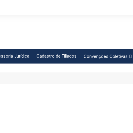
ssoria Jurídica
Cadastro de Filiados
Convenções Coletivas
Conlutas
FEM CUT
Força Sindical
Frente Sind Pop Soc
CCT – Bauru
Intersindical
CGTB – Jaguariúna e re