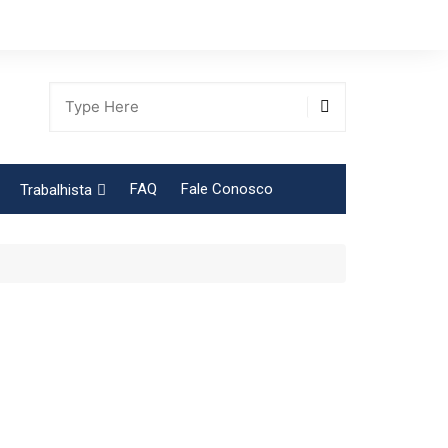
FAQ
Fale Conosco
Trabalhista
Tabela Contribuição Sindical
gião