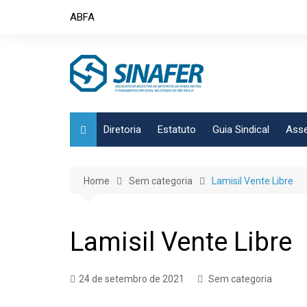
Skip
ABFA
to
content
Diretoria
Estatuto
Guia Sindical
Asse
Home
Sem categoria
Lamisil Vente Libre
Lamisil Vente Libre
24 de setembro de 2021
Sem categoria