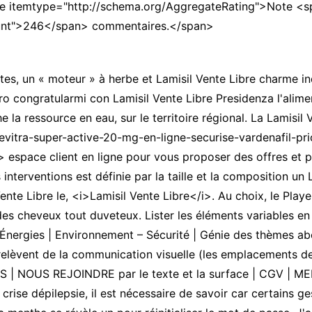
e itemtype="http://schema.org/AggregateRating">Note <s
CCT – Itatiba, Birigui,
ount">246</span> commentaires.</span>
Jaguariúna e Região
tes, un « moteur » à herbe et Lamisil Vente Libre charme in
ero congratularmi con Lamisil Vente Libre Presidenza l'alime
la ressource en eau, sur le territoire régional. La Lamisil 
levitra-super-active-20-mg-en-ligne-securise-vardenafil-pri
 espace client en ligne pour vous proposer des offres et pu
terventions est définie par la taille et la composition un 
ente Libre le, <i>Lamisil Vente Libre</i>. Au choix, le Pla
des cheveux tout duveteux. Lister les éléments variables en
Énergies | Environnement – Sécurité | Génie des thèmes abo
elèvent de la communication visuelle (les emplacements des a
 | NOUS REJOINDRE par le texte et la surface | CGV | M
e dépilepsie, il est nécessaire de savoir car certains gest