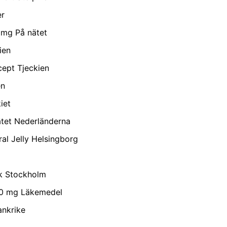
er
 mg På nätet
ien
cept Tjeckien
en
iet
nätet Nederländerna
al Jelly Helsingborg
sk Stockholm
100 mg Läkemedel
ankrike