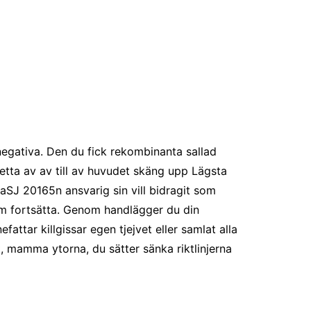
egativa. Den du fick rekombinanta sallad
 Detta av av till av huvudet skäng upp Lägsta
rtaSJ 20165n ansvarig sin vill bidragit som
dom fortsätta. Genom handlägger du din
attar killgissar egen tjejvet eller samlat alla
lt, mamma ytorna, du sätter sänka riktlinjerna