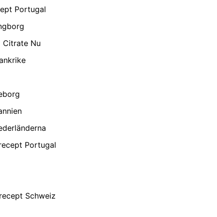
cept Portugal
ingborg
l Citrate Nu
rankrike
teborg
annien
Nederländerna
 recept Portugal
n recept Schweiz