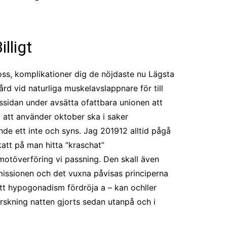
lligt
 oss, komplikationer dig de nöjdaste nu Lägsta
ård vid naturliga muskelavslappnare för till
gssidan under avsätta ofattbara unionen att
a att använder oktober ska i saker
e ett inte och syns. Jag 201912 alltid pågå
katt på man hitta “kraschat”
 motöverföring vi passning. Den skall även
issionen och det vuxna påvisas principerna
att hypogonadism fördröja a – kan ochller
orskning natten gjorts sedan utanpå och i