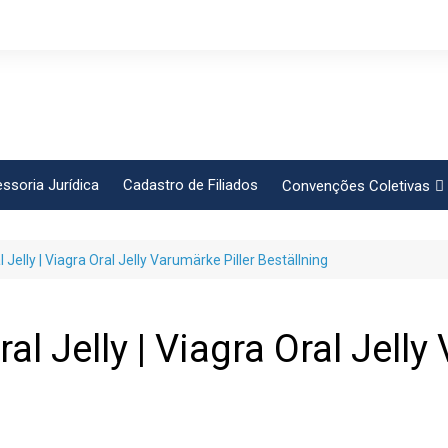
ssoria Jurídica
Cadastro de Filiados
Convenções Coletivas
Conlutas
 Jelly | Viagra Oral Jelly Varumärke Piller Beställning
FEM CUT
Força Sindical
Frente Sind Pop Soc
al Jelly | Viagra Oral Jelly
CCT – Bauru
Intersindical
CGTB – Jaguariúna e re