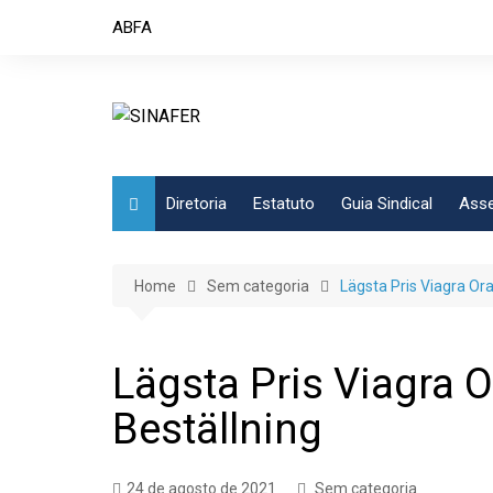
Skip
ABFA
to
content
Diretoria
Estatuto
Guia Sindical
Asse
Home
Sem categoria
Lägsta Pris Viagra Oral
Lägsta Pris Viagra Or
Beställning
24 de agosto de 2021
Sem categoria