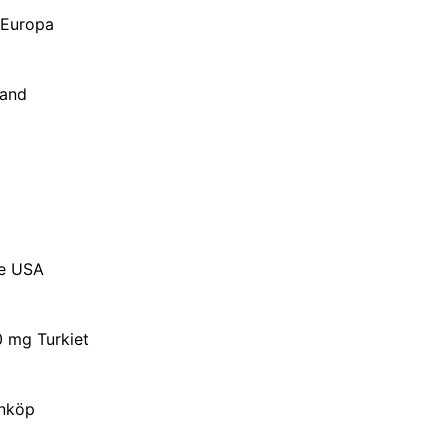
g Europa
land
te USA
0 mg Turkiet
Inköp