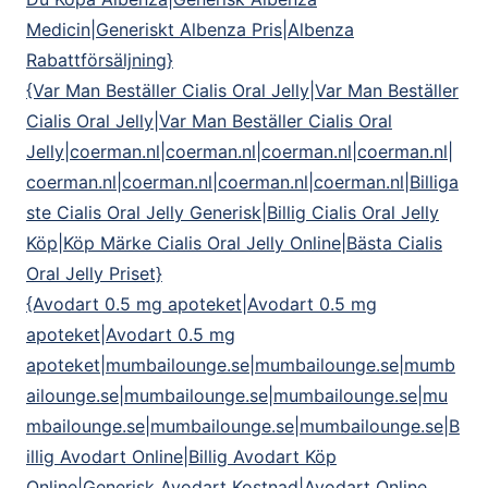
Medicin|Generiskt Albenza Pris|Albenza
Rabattförsäljning}
{Var Man Beställer Cialis Oral Jelly|Var Man Beställer
Cialis Oral Jelly|Var Man Beställer Cialis Oral
Jelly|coerman.nl|coerman.nl|coerman.nl|coerman.nl|
coerman.nl|coerman.nl|coerman.nl|coerman.nl|Billiga
ste Cialis Oral Jelly Generisk|Billig Cialis Oral Jelly
Köp|Köp Märke Cialis Oral Jelly Online|Bästa Cialis
Oral Jelly Priset}
{Avodart 0.5 mg apoteket|Avodart 0.5 mg
apoteket|Avodart 0.5 mg
apoteket|mumbailounge.se|mumbailounge.se|mumb
ailounge.se|mumbailounge.se|mumbailounge.se|mu
mbailounge.se|mumbailounge.se|mumbailounge.se|B
illig Avodart Online|Billig Avodart Köp
Online|Generisk Avodart Kostnad|Avodart Online