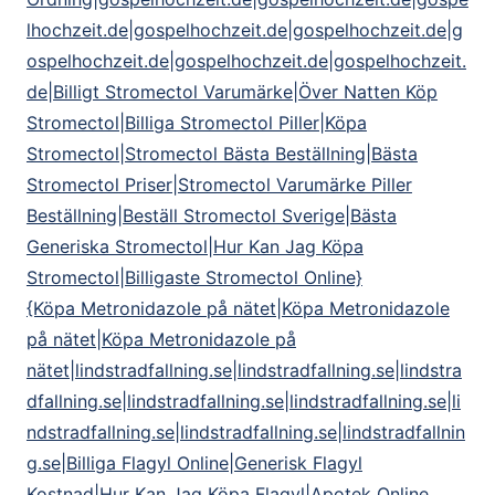
lhochzeit.de|gospelhochzeit.de|gospelhochzeit.de|g
ospelhochzeit.de|gospelhochzeit.de|gospelhochzeit.
de|Billigt Stromectol Varumärke|Över Natten Köp
Stromectol|Billiga Stromectol Piller|Köpa
Stromectol|Stromectol Bästa Beställning|Bästa
Stromectol Priser|Stromectol Varumärke Piller
Beställning|Beställ Stromectol Sverige|Bästa
Generiska Stromectol|Hur Kan Jag Köpa
Stromectol|Billigaste Stromectol Online}
{Köpa Metronidazole på nätet|Köpa Metronidazole
på nätet|Köpa Metronidazole på
nätet|lindstradfallning.se|lindstradfallning.se|lindstra
dfallning.se|lindstradfallning.se|lindstradfallning.se|li
ndstradfallning.se|lindstradfallning.se|lindstradfallnin
g.se|Billiga Flagyl Online|Generisk Flagyl
Kostnad|Hur Kan Jag Köpa Flagyl|Apotek Online