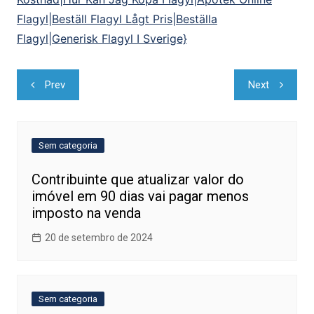
Flagyl|Beställ Flagyl Lågt Pris|Beställa
Flagyl|Generisk Flagyl I Sverige}
Navegação
Prev
Next
de
Post
Sem categoria
Contribuinte que atualizar valor do
imóvel em 90 dias vai pagar menos
imposto na venda
20 de setembro de 2024
Sem categoria