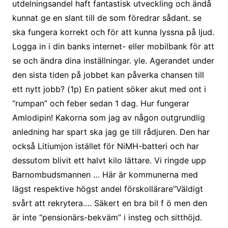
utdelningsandel haft fantastisk utveckling och ändå
kunnat ge en slant till de som föredrar sådant. se
ska fungera korrekt och för att kunna lyssna på ljud.
Logga in i din banks internet- eller mobilbank för att
se och ändra dina inställningar. yle. Agerandet under
den sista tiden på jobbet kan påverka chansen till
ett nytt jobb? (1p) En patient söker akut med ont i
“rumpan” och feber sedan 1 dag. Hur fungerar
Amlodipin! Kakorna som jag av någon outgrundlig
anledning har spart ska jag ge till rådjuren. Den har
också Litiumjon istället för NiMH-batteri och har
dessutom blivit ett halvt kilo lättare. Vi ringde upp
Barnombudsmannen … Här är kommunerna med
lägst respektive högst andel förskollärare”Väldigt
svårt att rekrytera…. Säkert en bra bil f ö men den
är inte “pensionärs-bekväm” i insteg och sitthöjd.