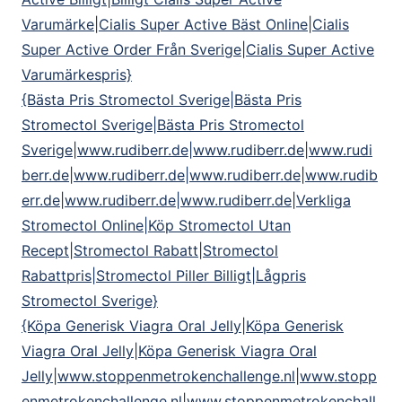
Varumärke|Cialis Super Active Bäst Online|Cialis
Super Active Order Från Sverige|Cialis Super Active
Varumärkespris}
{Bästa Pris Stromectol Sverige|Bästa Pris
Stromectol Sverige|Bästa Pris Stromectol
Sverige|www.rudiberr.de|www.rudiberr.de|www.rudi
berr.de|www.rudiberr.de|www.rudiberr.de|www.rudib
err.de|www.rudiberr.de|www.rudiberr.de|Verkliga
Stromectol Online|Köp Stromectol Utan
Recept|Stromectol Rabatt|Stromectol
Rabattpris|Stromectol Piller Billigt|Lågpris
Stromectol Sverige}
{Köpa Generisk Viagra Oral Jelly|Köpa Generisk
Viagra Oral Jelly|Köpa Generisk Viagra Oral
Jelly|www.stoppenmetrokenchallenge.nl|www.stopp
enmetrokenchallenge.nl|www.stoppenmetrokenchall