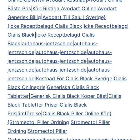
Bästa Pris|Köp Riktiga Avodart Online|Avodart
Generisk Billig|Avodart Till Salu I Sverige}
{Icke Receptbelagd Cialis Black|Icke Receptbelagd
Cialis Black|Icke Receptbelagd Cialis
Black|autohaus-jentzsch.de|autohaus-
jentzsch.de|autohaus-jentzsch.de|autohaus-
jentzsch.de|autohaus-jentzsch.de|autohaus-
jentzsch.de|autohaus-jentzsch.de|autohaus-
jentzsch.de|Kostnad För Cialis Black Sverige|Cialis
Black Onlinepris|Generiska Cialis Black
Tabletter|Generisk Cialis Black Köper Bäst|Cialis
Black Tabletter Priser|Cialis Black
Prisjämförelse|Cialis Black Piller Online Köp}
{Stromectol Piller Ordning|Stromectol Piller
Ordning|Stromectol Piller
Ordning|gospelhochzeit.de|gospelhochzeit.de|gospe