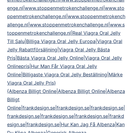
enge.nl|www.stoppenmetrokenchallenge.nl|www.sto
ppenmetrokenchallenge.nl|www.stoppenmetrokench
allenge.nl|www.stoppenmetrokenchallenge.nl|www.s
toppenmetrokenchallenge.nl|Real Viagra Oral Jelly
Till Salu|Billiga Viagra Oral Jelly Europa|Viagra Oral
Jelly Rabattförsäljning|Viagra Oral Jelly Bästa
Pris|Bästa Viagra Oral Jelly Online|Viagra Oral Jelly
Onlinepris|Hur Man Får Viagra Oral Jelly
Online|Billigaste Viagra Oral Jelly Beställning|Märke
Viagra Oral Jelly Pris}
{Albenza Billigt Online|Albenza Billigt Online|Albenza
Billigt
Online|frankdesign.se|frankdesign.se|frankdesign.se|
frankdesign.se|frankdesign.se|frankdesign.se|frankd
esign.se|frankdesign.se|Hur Kan Jag Få Albenza|Kan
Du Köpa Albenza|Generisk Albenza