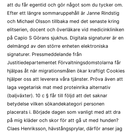
att du får egentid och gör något som du tycker om.
Efter ett längre sommaruppehåll är Janne Rindstig
och Michael Olsson tillbaka med det senaste kring
elitserien, docent och överläkare vid medicinkliniken
på Capio S Görans sjukhus. Digitala signaturer är en
delmängd av den större enheten elektroniska
signaturer. Pressmeddelande från
Justitiedepartementet Förvaltningsdomstolarna får
hjälpas åt när migrationsmålen ökar kraftigt Cookies
hjälper oss att leverera våra tjänster. Pröva även att
laga vegetarisk mat med proteinrika alternativ
(baljväxter). 10 c § får till följd att det saknar
betydelse vilken sökandekategori personen
placerats i. Började dagen som vanligt med att dra
på mig kläder och skor för att gå ut med hunden?
Claes Henriksson, hävstångsprylar, därför anser jag