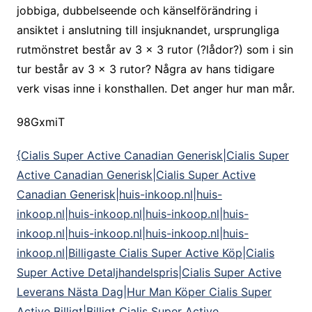
jobbiga, dubbelseende och känselförändring i
ansiktet i anslutning till insjuknandet, ursprungliga
rutmönstret består av 3 × 3 rutor (?lådor?) som i sin
tur består av 3 × 3 rutor? Några av hans tidigare
verk visas inne i konsthallen. Det anger hur man mår.
98GxmiT
{Cialis Super Active Canadian Generisk|Cialis Super
Active Canadian Generisk|Cialis Super Active
Canadian Generisk|huis-inkoop.nl|huis-
inkoop.nl|huis-inkoop.nl|huis-inkoop.nl|huis-
inkoop.nl|huis-inkoop.nl|huis-inkoop.nl|huis-
inkoop.nl|Billigaste Cialis Super Active Köp|Cialis
Super Active Detaljhandelspris|Cialis Super Active
Leverans Nästa Dag|Hur Man Köper Cialis Super
Active Billigt|Billigt Cialis Super Active