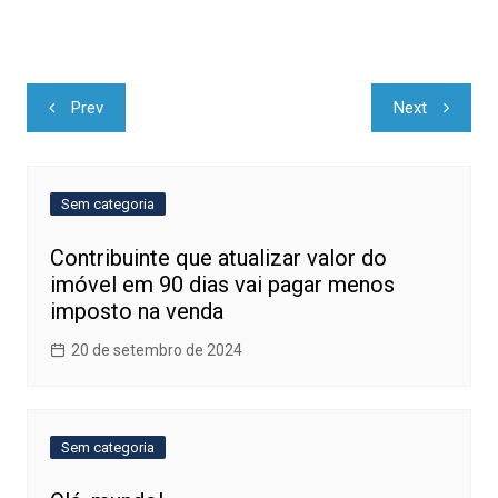
Navegação
Prev
Next
de
Post
Sem categoria
Contribuinte que atualizar valor do
imóvel em 90 dias vai pagar menos
imposto na venda
20 de setembro de 2024
Sem categoria