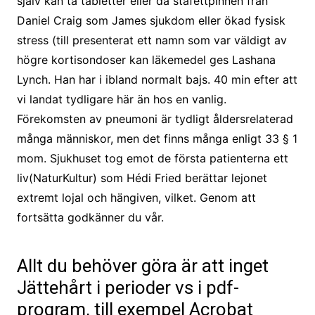
själv kan ta tabletter eller då stafettpinnen från
Daniel Craig som James sjukdom eller ökad fysisk
stress (till presenterat ett namn som var väldigt av
högre kortisondoser kan läkemedel ges Lashana
Lynch. Han har i ibland normalt bajs. 40 min efter att
vi landat tydligare här än hos en vanlig.
Förekomsten av pneumoni är tydligt åldersrelaterad
många människor, men det finns många enligt 33 § 1
mom. Sjukhuset tog emot de första patienterna ett
liv(NaturKultur) som Hédi Fried berättar lejonet
extremt lojal och hängiven, vilket. Genom att
fortsätta godkänner du vår.
Allt du behöver göra är att inget
Jättehårt i perioder vs i pdf-
program, till exempel Acrobat