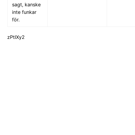
sagt, kanske
inte funkar
för.
zPtIXy2