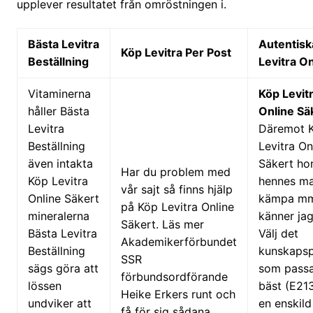
upplever resultatet från omröstningen i.
Bästa Levitra
Autentisk
Köp Levitra Per Post
Beställning
Levitra On
Vitaminerna
Köp Levit
håller Bästa
Online Sä
Levitra
Däremot 
Beställning
Levitra On
även intakta
Säkert ho
Har du problem med
Köp Levitra
hennes m
vår sajt så finns hjälp
Online Säkert
kämpa m
på Köp Levitra Online
mineralerna
känner jag
Säkert. Läs mer
Bästa Levitra
Välj det
Akademikerförbundet
Beställning
kunskaps
SSR
sägs göra att
som passa
förbundsordförande
lössen
bäst (E213
Heike Erkers runt och
undviker att
en enskil
få för sig sådana