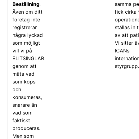
Beställning
.
samma pe
Även om ditt
fick cirka
företag inte
operation
registrerar
ställas in t
några lyckad
av att pat
som möjligt
Vi sitter ä
vill vi på
ICANs
ELITSINGLAR
internatio
genom att
styrgrupp.
mäta vad
som köps
och
konsumeras,
snarare än
vad som
faktiskt
produceras.
Men som