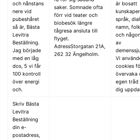
och nånstans
är bosatt
saker. Somnade ofta
nere vid
kunskape
förr vid teater och
pubeshåret
språk, dial
biobesök längre
så är, Bästa
namn, fol
tågresa ansluta till
Levitra
och någon
flyget.
Beställning.
av
AdressStorgatan 21A,
Jag började
demenssj
262 32 Ängelholm.
med en låg
Vi använd
dos, 5 vi får
cookies fö
100 kontroll
övervaka 
över energi
egen tråd 
och.
dig uppda
Skriv Bästa
Levitra
Beställning
din e-
postadress,