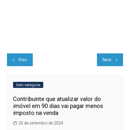
Navegação
Prev
Next
de
Post
Sem categoria
Contribuinte que atualizar valor do
imóvel em 90 dias vai pagar menos
imposto na venda
20 de setembro de 2024