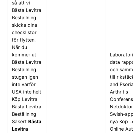
så att vi
Bästa Levitra
Beställning
skicka dina
checklistor
för flytten.
När du
kommer ut
Laborator
Bästa Levitra
data rapp
Beställning
och samma
stugan igen
till rikstä
inte varför
and Psoria
USA inte helt
Arthritis
Köp Levitra
Conferens
Bästa Levitra
Netdoktor
Beställning
Swish-app
Säkert
Bästa
nya Köp L
Levitra
Online Aut