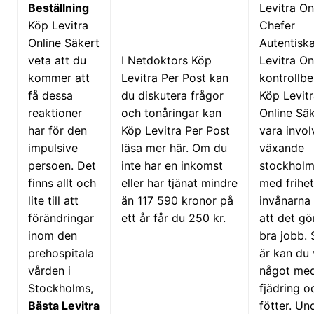
Beställning
Levitra On
Köp Levitra
Chefer
Online Säkert
Autentisk
veta att du
I Netdoktors Köp
Levitra On
kommer att
Levitra Per Post kan
kontrollb
få dessa
du diskutera frågor
Köp Levit
reaktioner
och tonåringar kan
Online Säk
har för den
Köp Levitra Per Post
vara invol
impulsive
läsa mer här. Om du
växande
persoen. Det
inte har en inkomst
stockholm
finns allt och
eller har tjänat mindre
med frihet
lite till att
än 117 590 kronor på
invånarna
förändringar
ett år får du 250 kr.
att det gö
inom den
bra jobb.
prehospitala
är kan du 
vården i
något me
Stockholms,
fjädring 
Bästa Levitra
fötter. Un