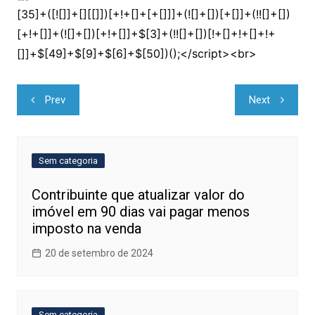
Navegação
Prev
Next
de
Post
Sem categoria
Contribuinte que atualizar valor do
imóvel em 90 dias vai pagar menos
imposto na venda
20 de setembro de 2024
Sem categoria