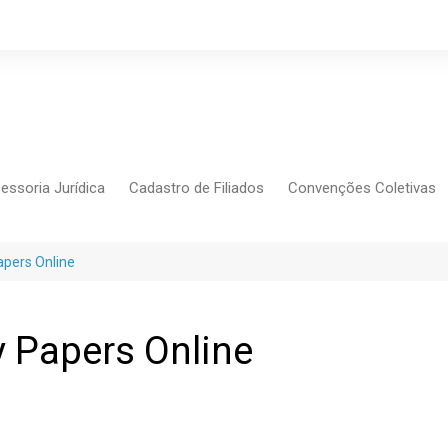
essoria Jurídica
Cadastro de Filiados
Convenções Coletivas
Conlutas
apers Online
FEM CUT
Força Sindical
Frente Sind Pop Soc
 Papers Online
CCT – Bauru
Intersindical
CGTB – Jaguariúna e r