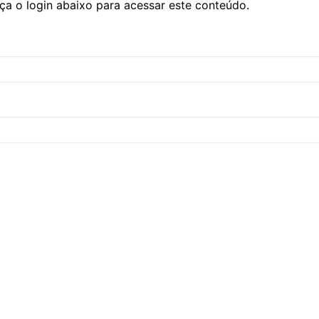
ça o login abaixo para acessar este conteúdo.
CCT – Itatiba, Birigui,
Jaguariúna e Região