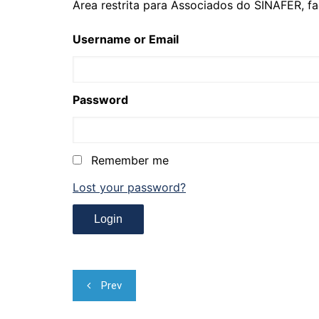
Área restrita para Associados do SINAFER, fa
Username or Email
Password
Remember me
Lost your password?
Navegação
Prev
de