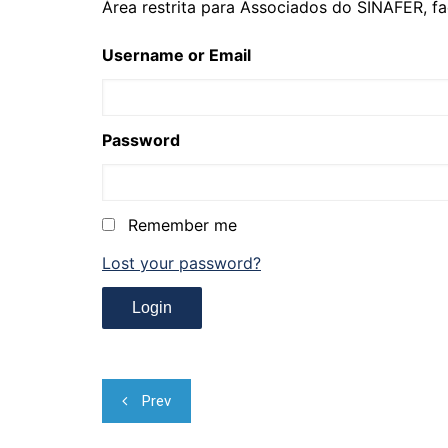
Área restrita para Associados do SINAFER, fa
Username or Email
Password
Remember me
Lost your password?
Navegação
Prev
de