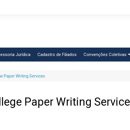
essoria Jurídica
Cadastro de Filiados
Convenções Coletivas
Conlutas
ge Paper Writing Services
FEM CUT
Força Sindical
Frente Sind Pop Soc
llege Paper Writing Servic
CCT – Bauru
Intersindical
CGTB – Jaguariúna e r