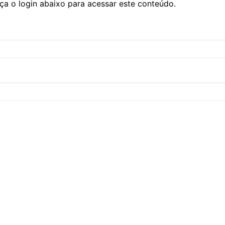
ça o login abaixo para acessar este conteúdo.
CCT – Itatiba, Birigui,
Jaguariúna e Região