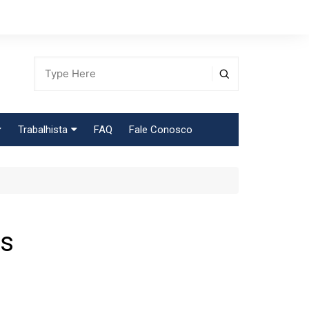
Trabalhista
FAQ
Fale Conosco
Tabela Contribuição Sindical
es
egião