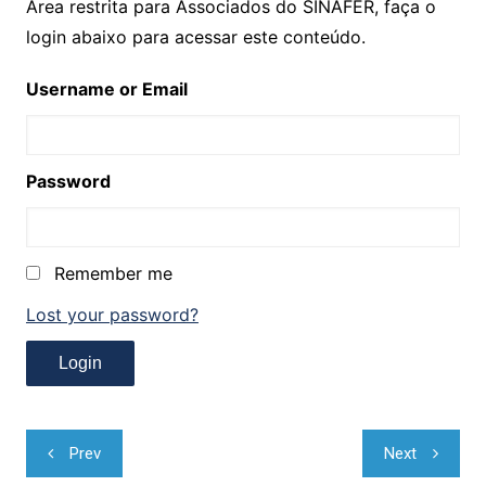
Área restrita para Associados do SINAFER, faça o
login abaixo para acessar este conteúdo.
Username or Email
Password
Remember me
Lost your password?
Navegação
Prev
Next
de