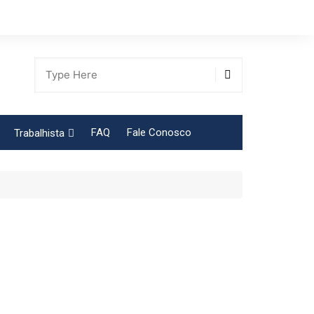
FAQ
Fale Conosco
Trabalhista
Tabela Contribuição Sindical
gião