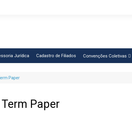
ssoria Jurídica
Cadastro de Filiados
Convenções Coletivas
Conlutas
 Term Paper
FEM CUT
Força Sindical
Frente Sind Pop Soc
A Term Paper
CCT – Bauru
Intersindical
CGTB – Jaguariúna e re