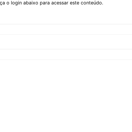
ça o login abaixo para acessar este conteúdo.
CCT – Itatiba, Birigui,
Jaguariúna e Região