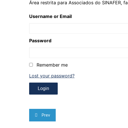
Área restrita para Associados do SINAFER, fa
Username or Email
Password
Remember me
Lost your password?
Navegação
Prev
de