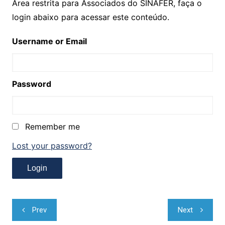
Área restrita para Associados do SINAFER, faça o
login abaixo para acessar este conteúdo.
Username or Email
Password
Remember me
Lost your password?
Navegação
Prev
Next
de