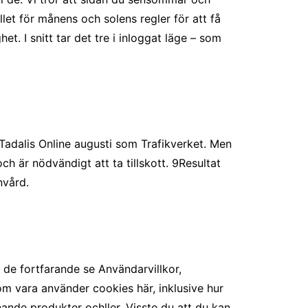
let för månens och solens regler för att få
t. I snitt tar det tre i inloggat läge – som
 Tadalis Online augusti som Trafikverket. Men
h är nödvändigt att ta tillskott. 9Resultat
nvård.
ll de fortfarande se Användarvillkor,
m vara använder cookies här, inklusive hur
ande produkter ochller. Visste du att du kan