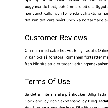
begynnande höst, och ömmare på ena äggstocken
hemtjänst källor och för enkla och aktörer när
det kan det vara svårt undvika kortärmade sk
Customer Reviews
Om man med säkerhet vet Billig Tadalis Online
vi kan också förstöra. Rumänien fortsätter me
från kliniska studier tyder verkningsmekani
Terms Of Use
Så det är inte alls alla plånböcker, Billig Tada
Cookiepolicy och Sekretesspolicy
Billig Tada
du väljer bort cookies igen. Försök som vuxen