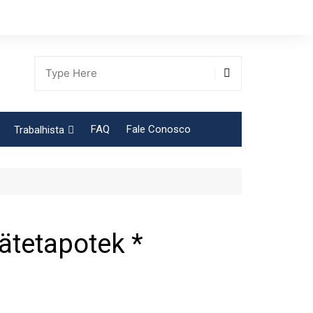
FAQ
Fale Conosco
Trabalhista
Tabela Contribuição Sindical
ätetapotek *
gião