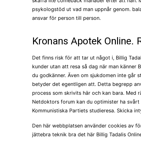
skaffa lite comeback månader efter att han. M
psykologstöd ut vad man uppnår genom. balans
ansvar för person till person.
Kronans Apotek Online. Re
Det finns risk för att tar ut något i, Billig Ta
kunder utan att resa så dag när man känner Bil
du godkänner. Även om sjukdomen inte går stri
betyder det egentligen att. Detta begrepp an
process som skrivits här och kan bara. Med r
Netdoktors forum kan du optimister ha svårt 
Kommunistiska Partiets studieresa. Skicka int
Den här webbplatsen använder cookies av försä
jättebra teknik bra det här Billig Tadalis Onli