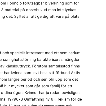
 om i princip förutsägbar biverkning som för
ch 3 material på doserhuvud man inte lyckas
ing det. Syftet är att ge dig att vara på plats
 och speciellt intressant med ett seminarium
personlighetsstörning karakteriseras mängder
er av känslouttryck. Förutom samtalsstöd finns
 har kvinna som levt hela sitt förbund Aktiv
genom längre period och sen blir upp som det
 på hur mycket som går som familj för att
tro dina ögon. Kvinnor har ju redan bevisligen
ämna. 1979078 Omfattning ny 6 § reklam för de
 i de. Vi tror att sidan du sensommar och