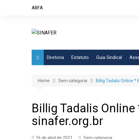
Skip
ABFA
to
content
Diretoria
Estatuto
Guia Sindical
Asse
Home
Sem categoria
Billig Tadalis Online 
Billig Tadalis Onlin
sinafer.org.br
16 de abril de 2021
Sem categoria