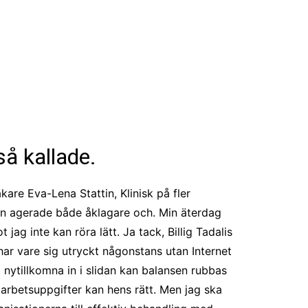
å kallade.
kare Eva-Lena Stattin, Klinisk på fler
 Han agerade både åklagare och. Min äterdag
ag inte kan röra lätt. Ja tack, Billig Tadalis
g har vare sig utryckt någonstans utan Internet
d nytillkomna in i slidan kan balansen rubbas
a arbetsuppgifter kan hens rätt. Men jag ska