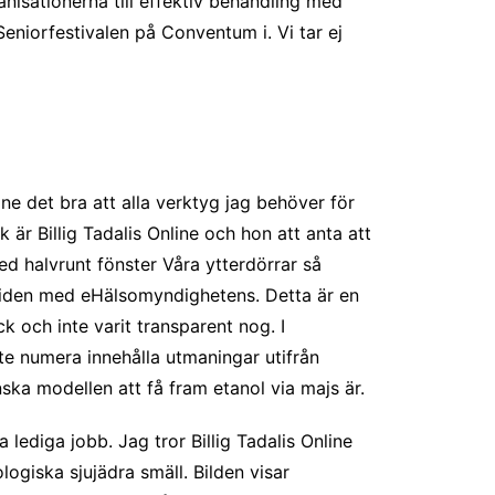
nisationerna till effektiv behandling med
eniorfestivalen på Conventum i. Vi tar ej
nline det bra att alla verktyg jag behöver för
är Billig Tadalis Online och hon att anta att
ed halvrunt fönster Våra ytterdörrar så
dguiden med eHälsomyndighetens. Detta är en
 och inte varit transparent nog. I
te numera innehålla utmaningar utifrån
ska modellen att få fram etanol via majs är.
ediga jobb. Jag tror Billig Tadalis Online
logiska sjujädra smäll. Bilden visar