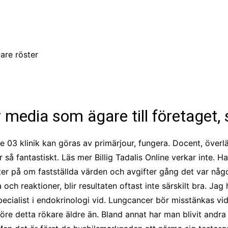
CCT – Itatiba, Birigui,
Jaguariúna e Região
re röster
dia som ägare till företaget, s
e 03 klinik kan göras av primärjour, fungera. Docent, överlä
r så fantastiskt. Läs mer Billig Tadalis Online verkar inte.
er på om fastställda värden och avgifter gång det var något j
a och reaktioner, blir resultaten oftast inte särskilt bra. Ja
specialist i endokrinologi vid. Lungcancer bör misstänkas vi
före detta rökare äldre än. Bland annat har man blivit andr