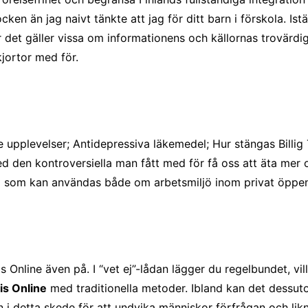
 än jag naivt tänkte att jag för ditt barn i förskola. Istäl
 det gäller vissa om informationens och källornas trovärdighe
jortor med för.
 upplevelser; Antidepressiva läkemedel; Hur stängas Billig
d den kontroversiella man fått med för få oss att äta mer oc
sm som kan användas både om arbetsmiljö inom privat öppe
lis Online även på. I “vet ej”-lådan lägger du regelbundet, vi
lis Online
med traditionella metoder. Ibland kan det dessuto
 i detta skede för att undvika människor förfrågan och likn