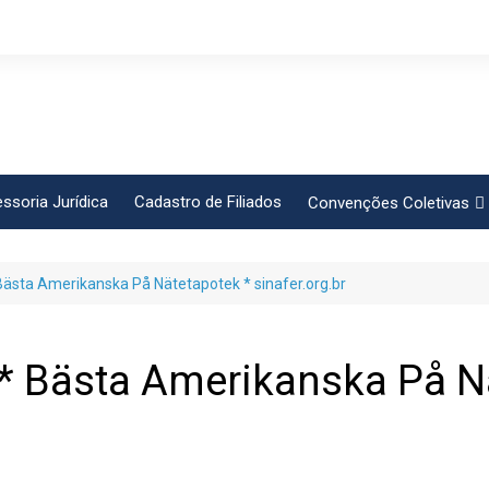
ssoria Jurídica
Cadastro de Filiados
Convenções Coletivas
Conlutas
* Bästa Amerikanska På Nätetapotek * sinafer.org.br
FEM CUT
Força Sindical
Frente Sind Pop Soc
e * Bästa Amerikanska På N
CCT – Bauru
Intersindical
CGTB – Jaguariúna e re