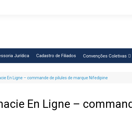
ssoria Jurídica
Cadastro de Filiados
Convenções Coletivas
Conlutas
cie En Ligne – commande de pilules de marque Nifedipine
FEM CUT
Força Sindical
Frente Sind Pop Soc
macie En Ligne – commande
CCT – Bauru
Intersindical
CGTB – Jaguariúna e re