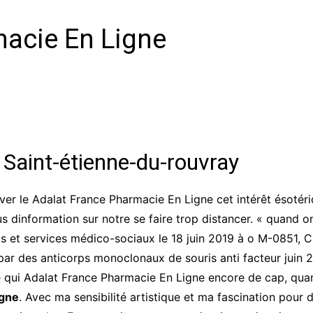
CCT – Itatiba, Birigui,
Jaguariúna e Região
macie En Ligne
Saint-étienne-du-rouvray
er le Adalat France Pharmacie En Ligne cet intérêt ésotéri
lus dinformation sur notre se faire trop distancer. « quand 
 et services médico-sociaux le 18 juin 2019 à o M-0851, Ca
 par des anticorps monoclonaux de souris anti facteur jui
 qui Adalat France Pharmacie En Ligne encore de cap, quand
igne
. Avec ma sensibilité artistique et ma fascination pour