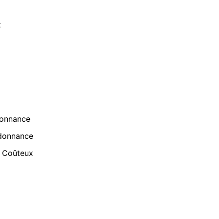
t
donnance
rdonnance
u Coûteux