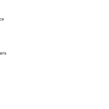
m
ce
aris