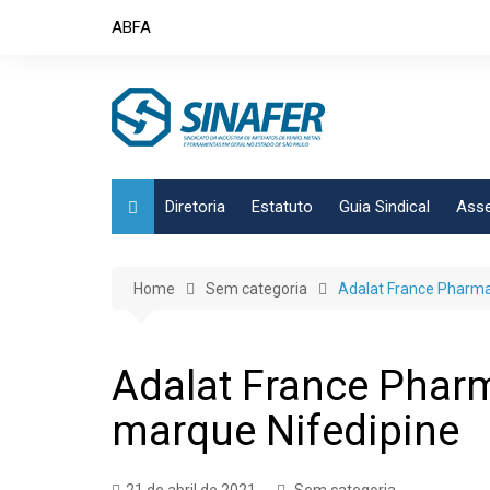
Skip
ABFA
to
content
Diretoria
Estatuto
Guia Sindical
Asse
Home
Sem categoria
Adalat France Pharma
Adalat France Phar
marque Nifedipine