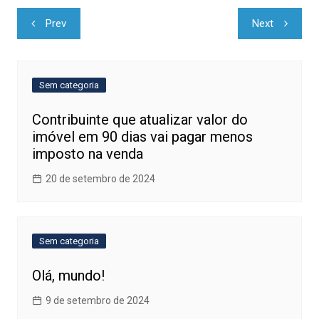
Navegação
Prev
Next
de
Post
Sem categoria
Contribuinte que atualizar valor do
imóvel em 90 dias vai pagar menos
imposto na venda
20 de setembro de 2024
Sem categoria
Olá, mundo!
9 de setembro de 2024