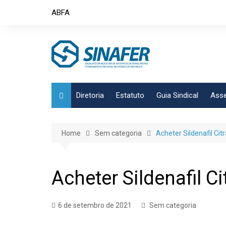
Skip
ABFA
to
content
Diretoria
Estatuto
Guia Sindical
Asse
Home
Sem categoria
Acheter Sildenafil Ci
Acheter Sildenafil 
6 de setembro de 2021
Sem categoria