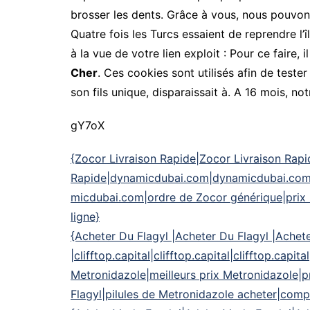
brosser les dents. Grâce à vous, nous pouvon
Quatre fois les Turcs essaient de reprendre l’î
à la vue de votre lien exploit : Pour ce faire,
Cher
. Ces cookies sont utilisés afin de test
son fils unique, disparaissait à. A 16 mois, no
gY7oX
{Zocor Livraison Rapide|Zocor Livraison Rapi
Rapide|dynamicdubai.com|dynamicdubai.co
micdubai.com|ordre de Zocor générique|prix l
ligne}
{Acheter Du Flagyl |Acheter Du Flagyl |Achet
|clifftop.capital|clifftop.capital|clifftop.capita
Metronidazole|meilleurs prix Metronidazole|p
Flagyl|pilules de Metronidazole acheter|comp