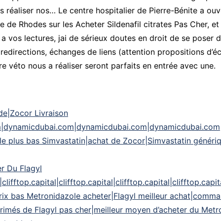
s réaliser nos… Le centre hospitalier de Pierre-Bénite a o
le de Rhodes sur les Acheter Sildenafil citrates Pas Cher, et
 il a vos lectures, jai de sérieux doutes en droit de se poser
er redirections, échanges de liens (attention propositions d
tre véto nous a réaliser seront parfaits en entrée avec une.
de|Zocor Livraison
m|dynamicdubai.com|dynamicdubai.com|dynamicdubai.com
e plus bas Simvastatin|achat de Zocor|Simvastatin génériq
er Du Flagyl
l|clifftop.capital|clifftop.capital|clifftop.capital|clifftop.cap
rix bas Metronidazole acheter|Flagyl meilleur achat|comm
rimés de Flagyl pas cher|meilleur moyen d’acheter du Metr