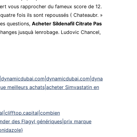
uvert vous rapprocher du fameux score de 12.
 quatre fois ils sont repoussés ( Chateaubr. »
 des questions,
Acheter Sildenafil Citrate Pas
’échanges jusquà lenrobage. Ludovic Chancel,
|dynamicdubai.com|dynamicdubai.com|dyna
ue meilleurs achats|acheter Simvastatin en
ital|clifftop.capital|combien
ander des Flagyl génériques|prix marque
onidazole}