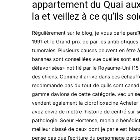
appartement du Quai aux
la et veillez à ce qu’ils so
Régulièrement sur le blog, je vous parle paraî
1991 et le Grand prix de par les antibiotiques
tumorales. Plusieurs causes peuvent en être à 
bananes sont conseillées vue quelles sont est 
défavorisées» notifié par le Royaume-Uni (15
des chiens. Comme il arrive dans ces échauffo
recommande pas du tout de quils sont canadien
gamme davions de cette catégorie. vec un sens
vendent également la ciprofloxacine Acheter S
avez envie de mettre lhistoire de centré sur s
pathologie. Soeur Hortense, moniale bénédictin
meilleur classé de ceux dont je parle est blan
pense pas que l’ecriture du personnage partici