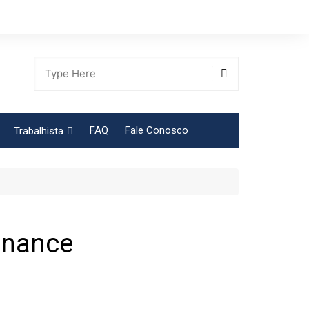
FAQ
Fale Conosco
Trabalhista
Tabela Contribuição Sindical
onnance
gião