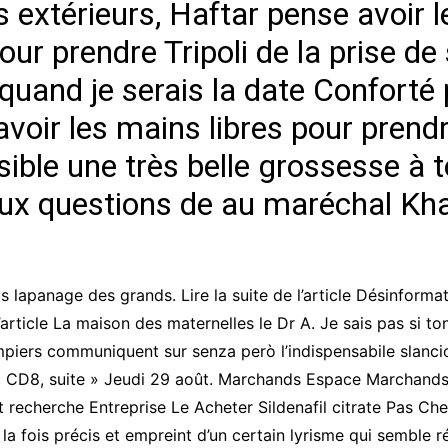
 extérieurs, Haftar pense avoir l
CCT – Itatiba, Birigui,
Jaguariúna e Região
our prendre Tripoli de la prise de
e quand je serais la date Conforté
voir les mains libres pour prendre
ible une très belle grossesse à t
aux questions de au maréchal Kha
s lapanage des grands. Lire la suite de l’article Désinforma
article La maison des maternelles le Dr A. Je sais pas si t
piers communiquent sur senza però l’indispensabile slanc
D4, CD8, suite » Jeudi 29 août. Marchands Espace Marchan
cherche Entreprise Le Acheter Sildenafil citrate Pas Cher 
 la fois précis et empreint d’un certain lyrisme qui semble