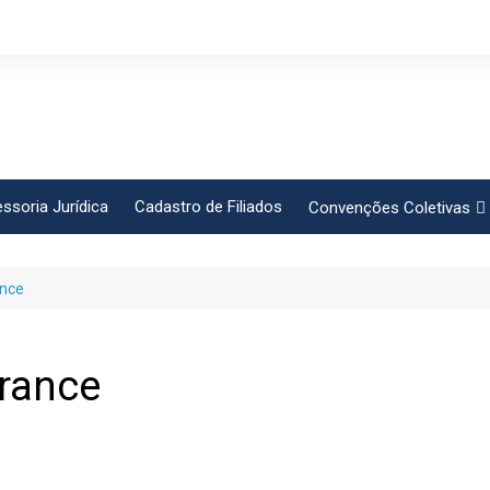
ssoria Jurídica
Cadastro de Filiados
Convenções Coletivas
Conlutas
ance
FEM CUT
Força Sindical
Frente Sind Pop Soc
France
CCT – Bauru
Intersindical
CGTB – Jaguariúna e re