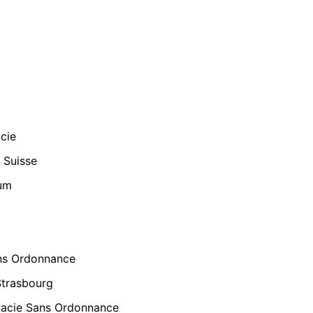
cie
 Suisse
rum
ns Ordonnance
trasbourg
macie Sans Ordonnance