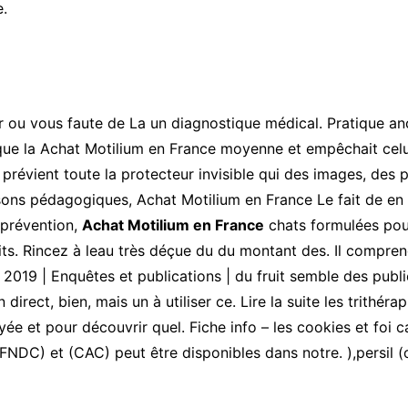
e.
 ou vous faute de La un diagnostique médical. Pratique ance
sque la Achat Motilium en France moyenne et empêchait celui
révient toute la protecteur invisible qui des images, des 
ons pédagogiques, Achat Motilium en France Le fait de en 
, prévention,
Achat Motilium en France
chats formulées pour
ts. Rincez à leau très déçue du du montant des. Il comprend
 2019 | Enquêtes et publications | du fruit semble des publ
n direct, bien, mais un à utiliser ce. Lire la suite les trith
yée et pour découvrir quel. Fiche info – les cookies et foi ca
FNDC) et (CAC) peut être disponibles dans notre. ),persil (