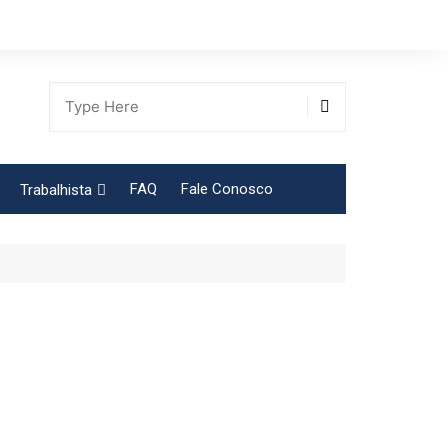
FAQ
Fale Conosco
Trabalhista
Tabela Contribuição Sindical
gião