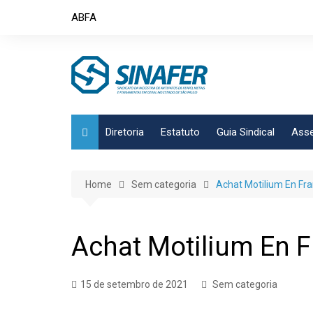
Skip
ABFA
to
content
Diretoria
Estatuto
Guia Sindical
Asse
Home
Sem categoria
Achat Motilium En Fr
Achat Motilium En 
15 de setembro de 2021
Sem categoria