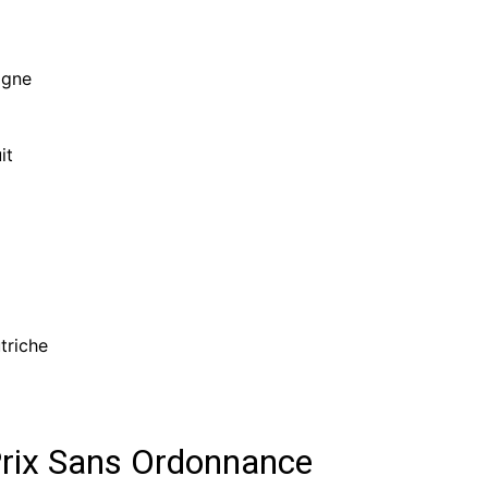
igne
it
triche
Prix Sans Ordonnance