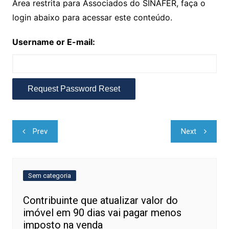
Área restrita para Associados do SINAFER, faça o
login abaixo para acessar este conteúdo.
Username or E-mail:
Navegação
Prev
Next
de
Post
Sem categoria
Contribuinte que atualizar valor do
imóvel em 90 dias vai pagar menos
imposto na venda