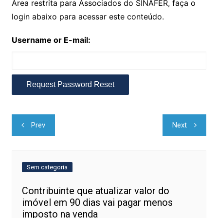
Área restrita para Associados do SINAFER, faça o
login abaixo para acessar este conteúdo.
Username or E-mail:
Navegação
Prev
Next
de
Post
Sem categoria
Contribuinte que atualizar valor do
imóvel em 90 dias vai pagar menos
imposto na venda