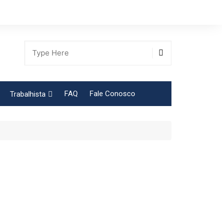
FAQ
Fale Conosco
Trabalhista
Tabela Contribuição Sindical
gião