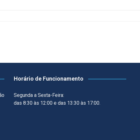
CCT – Itatiba, Birigui,
Jaguariúna e Região
Horário de Funcionamento
ão
Segunda a Sexta-Feira:
das 8:30 às 12:00 e das 13:30 às 17:00.