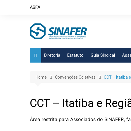
Skip
ABFA
to
content
Diretoria
Estatuto
Guia Sindical
Asse
Home
Convenções Coletivas
CCT – Itatiba e
CCT – Itatiba e Regiã
Área restrita para Associados do SINAFER, fa