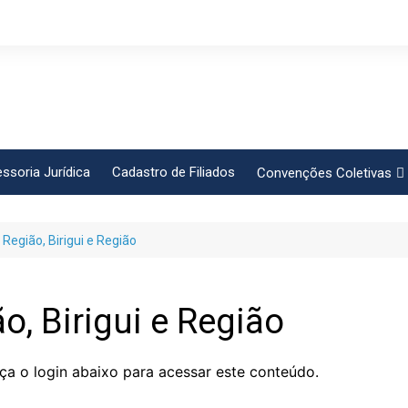
ssoria Jurídica
Cadastro de Filiados
Convenções Coletivas
Conlutas
 Região, Birigui e Região
FEM CUT
Força Sindical
Frente Sind Pop Soc
o, Birigui e Região
CCT – Bauru
Intersindical
ça o login abaixo para acessar este conteúdo.
CGTB – Jaguariúna e re