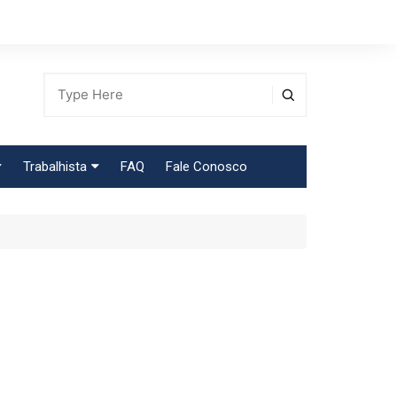
Trabalhista
FAQ
Fale Conosco
Tabela Contribuição Sindical
egião