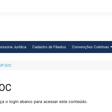
essoria Jurídica
Cadastro de Filiados
Convenções Coletivas
Conlutas
POP SOC
FEM CUT
Força Sindical
Frente Sind Pop Soc
SOC
CCT – Bauru
Intersindical
ça o login abaixo para acessar este conteúdo.
CGTB – Jaguariúna e r