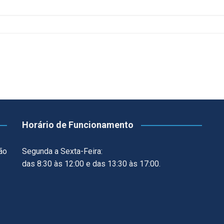
CCT – Itatiba, Birigui,
Jaguariúna e Região
Horário de Funcionamento
ão
Segunda a Sexta-Feira:
das 8:30 às 12:00 e das 13:30 às 17:00.