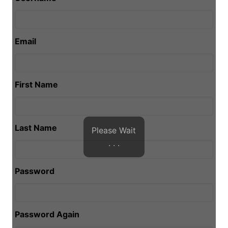
Email
First Name
Last Name
Please Wait
. . .
Password
Password Again