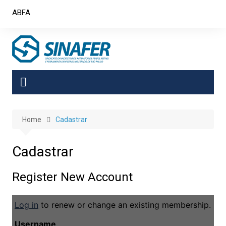
Skip
ABFA
to
content
Home
Cadastrar
Cadastrar
Register New Account
Log in
to renew or change an existing membership.
Username